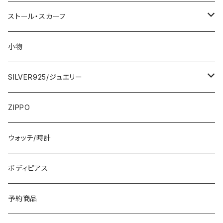
2000円
インポートワンピース
ストール・スカーフ
ロング・マキシ
3000円
トップス・カーディガン・アウター
大判ストール・ロングスカーフ
小物
ひざ・ミディ
カーディガン
5000円
スカート・パンツ
小さめスカーフ
SILVER925/ジュエリー
フランス製ワンピース
イタリア製ジャケット
7000円
コットンストール・スカーフ
指輪・リング
ZIPPO
イタリア製ワンピース
トップス・シャツ
冬物・マフラー
ネックレス・ペンダントトップ
ウォッチ/時計
イギリス製ワンピース
ニット・セーター(春秋冬)
ピアス・イヤリング
ボディピアス
イタリア製コート
ブレスレット・バングル
予約商品
その他のアウター