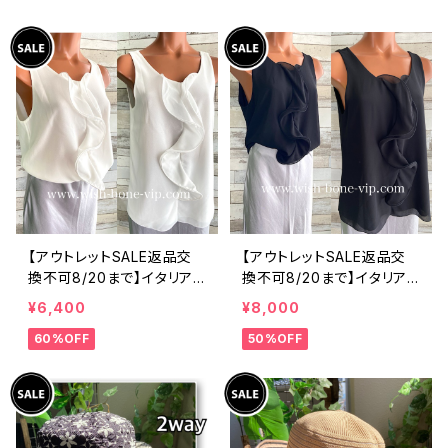
ツ・後ろ飾りアクセサリー
ィックフラワープリントトッ
ロングシャツ/ブルー
プス/ピンク-SALE
【アウトレットSALE返品交
【アウトレットSALE返品交
換不可8/20まで】イタリア
換不可8/20まで】イタリア
製 CASADEILUCA ITALY
製 CASADEILUCA ITALY
¥6,400
¥8,000
｜前フリル＆BIGフリルトッ
｜前フリル＆BIGフリルトッ
60%OFF
50%OFF
プス /ホワイト
プス /ブラック