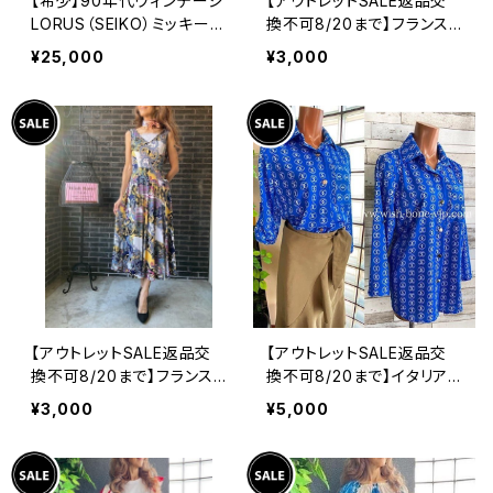
【希少】90年代ヴィンテージ
【アウトレットSALE返品交
LORUS（SEIKO）ミッキーマ
換不可8/20まで】フランス
ウス 腕時計（RRS260） 1
製インポート・ロング丈マキ
¥25,000
¥3,000
990年代未使用品 電池交
シワンピース｜フレアAライ
換済み SEIKO海外仕様 #
ン・ストレッチ製ジャージ/ブ
LOR④
ルーフラワー(S)(L)
【アウトレットSALE返品交
【アウトレットSALE返品交
換不可8/20まで】フランス
換不可8/20まで】イタリア
製インポート・ロング丈マキ
製シャツ・ブラウス・トップス
¥3,000
¥5,000
シワンピース｜フレアAライ
｜Made in ITALY｜ロール
ン・ストレッチ製ジャージ/イ
アップ デザイン袖プリントシ
エロー系プリント
ャツ/ブルー