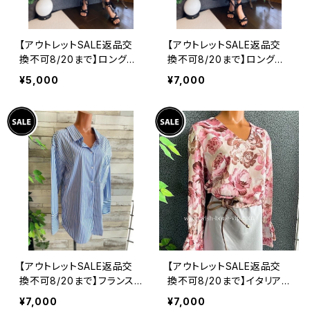
【アウトレットSALE返品交
【アウトレットSALE返品交
換不可8/20まで】ロングワ
換不可8/20まで】ロングワ
ンピース・マキシワンピー
ンピース・マキシワンピー
¥5,000
¥7,000
ス・サラッと軽やか春夏ワン
ス・サラッと軽やか春夏ワン
ピース/モスグリーンフラワ
ピース/ブラックフラワー
ー
【アウトレットSALE返品交
【アウトレットSALE返品交
換不可8/20まで】フランス
換不可8/20まで】イタリア
インポート・BIGシャツ｜ピ
製トップス｜ Made in ITA
¥7,000
¥7,000
ンストライプ デザインシャ
LY｜フリル長袖 ロマンテ