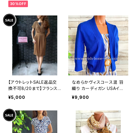
30%OFF
アンジュエリー 太め 指輪
ホピ
【アウトレットSALE返品交
なめらかヴィスコース混 羽
換不可8/20まで】フランス
織り カーディガン USAイン
製インポートワンピース｜L
ポート/ブルー
¥5,000
¥9,900
ONNKEL PARIS クラシカ
ルデザイン｜ボックスプリー
ツ ワンピース/ブラウン系