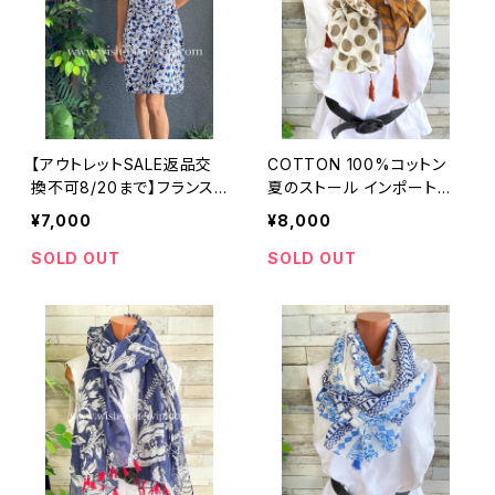
【アウトレットSALE返品交
COTTON 100%コットン
換不可8/20まで】フランス
夏のストール インポート大
製インポートワンピース｜カ
判・ロングストール・通気
¥7,000
¥8,000
シュクールワンピース/立体
性・肌触り良いスカーフ/ブ
ワッフル・ホワイト＆ブルーフ
ラウン系ドット＆ボーダー
SOLD OUT
SOLD OUT
ラワー(L)