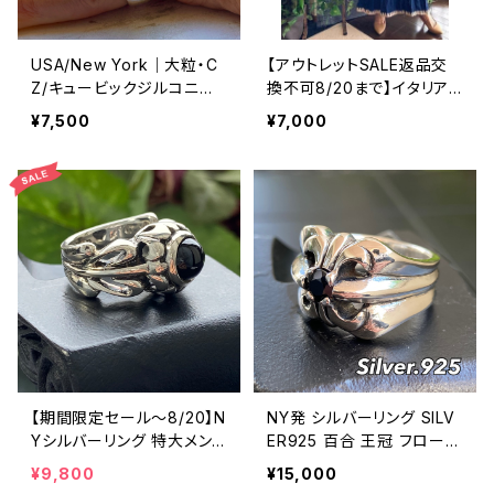
USA/New York｜大粒・C
【アウトレットSALE返品交
Z/キュービックジルコニア
換不可8/20まで】イタリア
アンティークデザイン｜ゴッ
製マキシワンピース イン
¥7,500
¥7,000
ドリング｜クリア＆シルバー
ポート ロングワンピース ロ
＆ゴールド
ング丈マキシドレス /ネイビ
ー
【期間限定セール～8/20】N
NY発 シルバーリング SILV
Yシルバーリング 特大メン
ER925 百合 王冠 フローラ
ズリング SILVER925 フェザ
ルリング ブラックストーン
¥9,800
¥15,000
ーリング ナバホ族 インディ
指輪