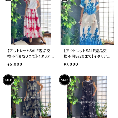
【アウトレットSALE返品交
【アウトレットSALE返品交
換不可8/20まで】イタリア
換不可8/20まで】イタリア
製インポート セットアップド
製ロング・マキシスカート＆
¥5,000
¥7,000
レス｜ロングスカート＆カッ
トップス セットアップ /ホワ
トソーSET｜Made in Ital
イト＆ブルー(S)(M)(L)
y/ホワイト＆レッド(S)(M)
(L)(XL)