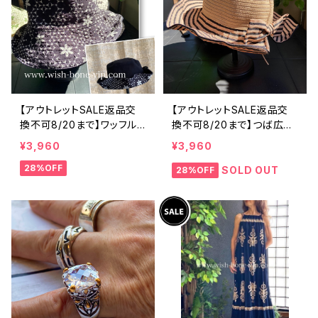
【アウトレットSALE返品交
【アウトレットSALE返品交
換不可8/20まで】ワッフル
換不可8/20まで】つば広サ
立体フラワー＆無地 2way
マーハット・通気性・軽量 ワ
¥3,960
¥3,960
リバーシブルハット・ワイヤ
イヤー入りハット ボーダー
28%OFF
ー入り変形ハット・フラワー
＆BIGリボン・女優帽 UV/紫
SOLD OUT
28%OFF
帽子【ブラック】
外線対策 レディースハット・
帽子【ベージュ】