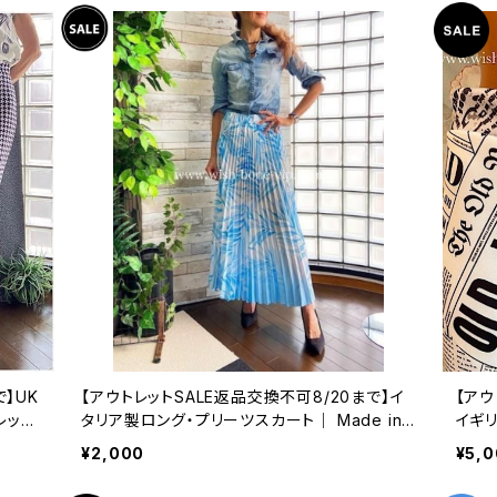
で】UK
【アウトレットSALE返品交換不可8/20まで】イ
【アウ
レッ
タリア製ロング・プリーツスカート｜ Made in I
イギ
ホワイ
TALY インポート マキシスカート｜ホワイト＆ブ
レッ
¥2,000
¥5,
ルー
(6)(1