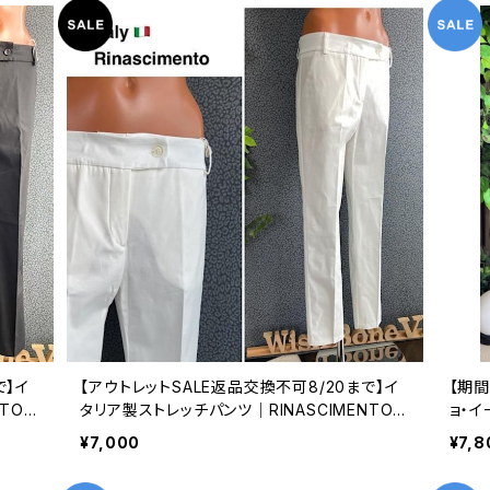
で】イ
【アウトレットSALE返品交換不可8/20まで】イ
【期間
TO/
タリア製ストレッチパンツ｜RINASCIMENTO/
ョ・
ッチパ
リナシメント｜Made in ITALY｜ストレッチパ
丈 
¥7,000
¥7,8
ンツ/ホワイト