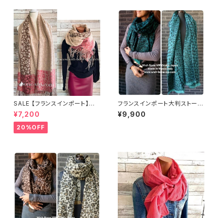
SALE 【フランスインポート】大
フランスインポート大判ストー
判ストール・ロング・厚手ショー
ル・厚手・冬物ショール・厚地ロ
¥7,200
¥9,900
ル｜ 暖かい冬物 ストール・ショ
ングマフラー 暖かい冬物 ストー
ール・肩掛け・ひざ掛け/淡ピン
ル・ショール・肩掛け/グリーンレ
20%OFF
ク&ベージュレオパード
オパード