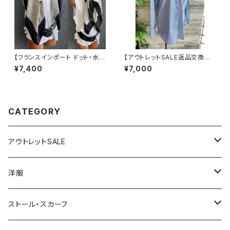
【フランスインポート ドット・水玉
【アウトレットSALE返品交換不
大判スカーフ】90cmスクエア
可8/20まで】フランスインポー
¥7,400
¥7,000
スカーフ/ホワイト＆ブラックMIX
ト・BIGシャツ｜ピンストライプ
ドット
デザインシャツ・後ろ飾りアクセ
サリー ロングシャツ/ブルー
CATEGORY
アウトレットSALE
1000円
洋服
2000円
インポートワンピース
ストール・スカーフ