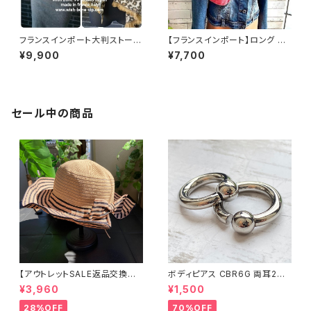
フランスインポート大判ストー
【フランスインポート】ロング 暖
ル・厚手・冬物ショール・厚地ロ
かい冬物 ストール・大判 フワフ
¥9,900
¥7,700
ングマフラー 暖かい冬物 ストー
ワ暖かい アクリルスカーフ/ピン
ル・ショール・肩掛け/ブラウンレ
ク
オパード
セール中の商品
【アウトレットSALE返品交換不
ボディピアス CBR6G 両耳2個
可8/20まで】つば広サマーハッ
セット 1ボール ネジ式 簡単脱着
¥3,960
¥1,500
ト・通気性・軽量 ワイヤー入りハ
サージカルステンレス NY直輸
ット ボーダー＆BIGリボン・女優
入
28%OFF
70%OFF