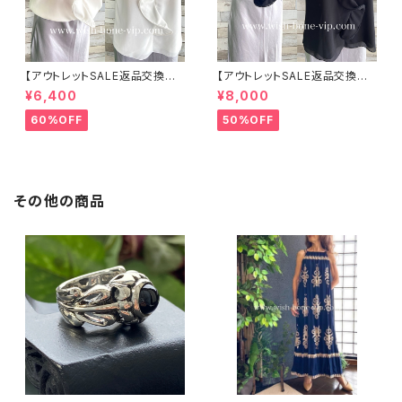
【アウトレットSALE返品交換不
【アウトレットSALE返品交換不
可8/20まで】イタリア製 CASA
可8/20まで】イタリア製 CASA
¥6,400
¥8,000
DEILUCA ITALY｜前フリル＆B
DEILUCA ITALY｜前フリル＆B
IGフリルトップス /ホワイト
IGフリルトップス /ブラック
60%OFF
50%OFF
その他の商品