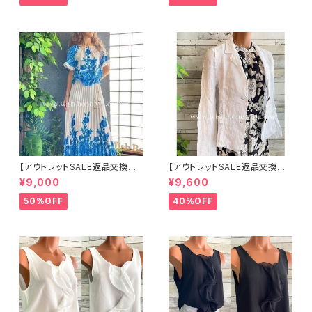
帽 UV/紫外線対策 レディースハ
ット・帽子【ベージュ】
【アウトレットSALE返品交換不
【アウトレットSALE返品交換不
可8/20まで】イタリア製ロング・
可8/20まで】イタリア製サマー
¥9,000
¥9,600
マキシスカート＆トップス セット
ジャケット｜Made in ITALY｜
アップ /ホワイト＆ブルー(S)(M)
リネン麻 飾りエリ ジャケット/ホ
50%OFF
40%OFF
(L)
ワイト