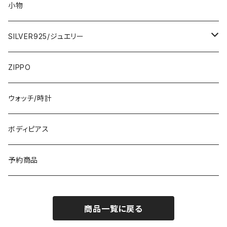
ロング・マキシ
3000円
トップス・カーディガン・アウター
大判ストール・ロングスカーフ
小物
ひざ・ミディ
カーディガン
5000円
スカート・パンツ
小さめスカーフ
SILVER925/ジュエリー
フランス製ワンピース
イタリア製ジャケット
7000円
コットンストール・スカーフ
指輪・リング
ZIPPO
イタリア製ワンピース
トップス・シャツ
冬物・マフラー
ネックレス・ペンダントトップ
ウォッチ/時計
イギリス製ワンピース
ニット・セーター(春秋冬)
ピアス・イヤリング
ボディピアス
イタリア製コート
ブレスレット・バングル
予約商品
その他のアウター
VERSANIジュエリー｜ベルサーニSILVER925
商品一覧に戻る