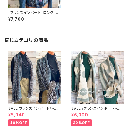
【フランスインポート】ロング 暖
かい冬物 ストール・大判 フワフ
¥7,700
ワ暖かい アクリルスカーフ/パー
プル
同じカテゴリの商品
SALE フランスインポート/大
SALE /フランスインポート大判
判・厚手・暖かいショール｜冬物
ロングストール・ショール・アウタ
¥5,940
¥6,300
大判ストール・厚地・ロングショ
ーストール・暖かい冬物 ・リバー
ール/グリーン系切り替えグレン
シブルひざ掛けショール・厚手ス
40%OFF
30%OFF
チェック
トール/グリーン系ドット