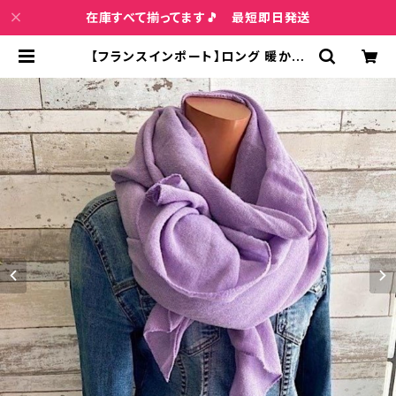
在庫すべて揃ってます🎵 最短即日発送
【フランスインポート】ロング 暖かい
冬物 ストール・大判 フワフワ暖かい
アクリルスカーフ/パープル | インポ
ートファッション＆ジュエリー Wish
Bone VIP