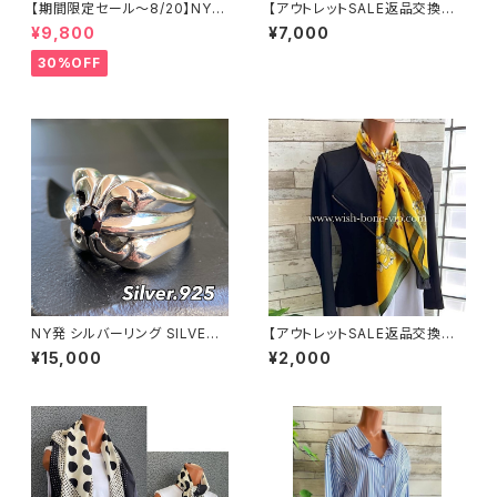
【期間限定セール～8/20】NYシ
【アウトレットSALE返品交換不
ルバーリング 特大メンズリング
可8/20まで】イタリア製マキシ
¥9,800
¥7,000
SILVER925 フェザーリング ナ
ワンピース インポート ロング
バホ族 インディアンジュエリー
ワンピース ロング丈マキシドレ
30%OFF
太め 指輪 ホピ
ス /ネイビー
NY発 シルバーリング SILVER9
【アウトレットSALE返品交換不
25 百合 王冠 フローラルリング
可8/20まで】【フランスインポー
¥15,000
¥2,000
ブラックストーン 指輪
ト】 90cm大判スクエア 室内ス
カーフ ツヤスカーフ/ガーデンフ
ラワー・イエロー