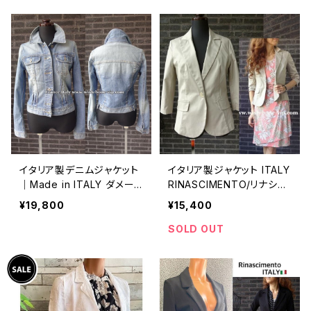
ージュ
ザイン ジャケット/オレンジ
イタリア製デニムジャケット
イタリア製ジャケット ITALY
｜Made in ITALY ダメー
RINASCIMENTO/リナシメ
ジデニムジャケット・Gジャ
ント｜伸縮コットンストレッ
¥19,800
¥15,400
ン/ブルーデニム
ト 美シルエット・七分袖 ジ
ャケット/トープ(S)
SOLD OUT