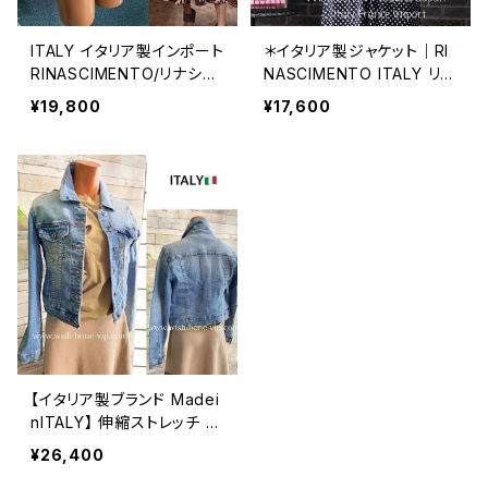
ITALY イタリア製インポート
＊イタリア製ジャケット｜RI
RINASCIMENTO/リナシメ
NASCIMENTO ITALY リナ
ント｜ゴールドチェーン＆伸
シメント イタリア｜きれい
¥19,800
¥17,600
縮コットンデニム ジャケッ
なフォーマル 美シルエット
ト/オレンジ系
ジャケット/ブラック
【イタリア製ブランド Madei
nITALY】 伸縮ストレッチ 厚
手デニムジャケット・Gジャ
¥26,400
ン/ブルーデニム