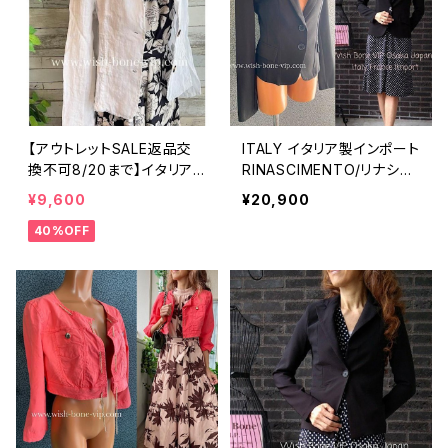
【アウトレットSALE返品交
ITALY イタリア製インポート
換不可8/20まで】イタリア
RINASCIMENTO/リナシメ
製サマージャケット｜Made
ント ジャケット｜ストレッチ
¥9,600
¥20,900
in ITALY｜リネン麻 飾りエ
製ジャージ インポート 定番
40%OFF
リ ジャケット/ホワイト
タイトジャケット/ブラック無
地