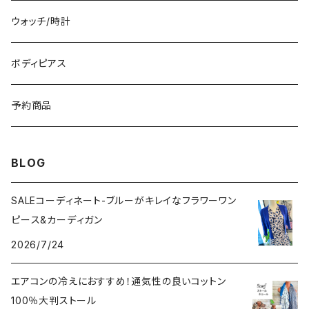
イタリア製ワンピース
トップス・シャツ
冬物・マフラー
ネックレス・ペンダントトップ
ウォッチ/時計
イギリス製ワンピース
ニット・セーター(春秋冬)
ピアス・イヤリング
ボディピアス
イタリア製コート
ブレスレット・バングル
予約商品
その他のアウター
VERSANIジュエリー｜ベルサーニSILVER925
BLOG
SALEコーディネート-ブルーがキレイなフラワーワン
ピース&カーディガン
2026/7/24
エアコンの冷えにおすすめ！通気性の良いコットン
100％大判ストール