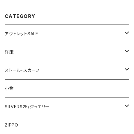
CATEGORY
アウトレットSALE
1000円
洋服
2000円
インポートワンピース
ストール・スカーフ
ロング・マキシ
3000円
トップス・カーディガン・アウター
大判ストール・ロングスカーフ
小物
ひざ・ミディ
カーディガン
5000円
スカート・パンツ
小さめスカーフ
SILVER925/ジュエリー
フランス製ワンピース
イタリア製ジャケット
7000円
コットンストール・スカーフ
指輪・リング
ZIPPO