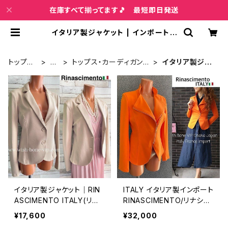
在庫すべて揃ってます🎵 最短即日発送
イタリア製ジャケット | インポートフ
ァッション＆ジュエリー Wish Bone
VIP
トップペ
洋
トップス・カーディガン・
イタリア製ジャ
ージ
服
アウター
ケット
イタリア製ジャケット｜RIN
ITALY イタリア製インポート
ASCIMENTO ITALY(リナ
RINASCIMENTO/リナシメ
シメント)｜インポート 定番
ント ジャケット｜フロントジ
¥17,600
¥32,000
ストレッチ製ジャケット/ベ
ッパー 2wayライダースデ