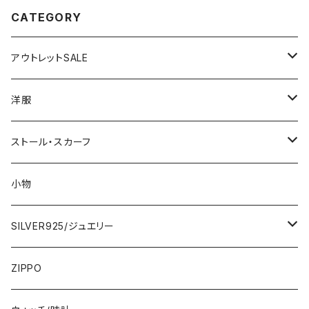
CATEGORY
アウトレットSALE
1000円
洋服
2000円
インポートワンピース
ストール・スカーフ
ロング・マキシ
3000円
トップス・カーディガン・アウター
大判ストール・ロングスカーフ
小物
ひざ・ミディ
カーディガン
5000円
スカート・パンツ
小さめスカーフ
SILVER925/ジュエリー
フランス製ワンピース
イタリア製ジャケット
7000円
コットンストール・スカーフ
指輪・リング
ZIPPO
イタリア製ワンピース
トップス・シャツ