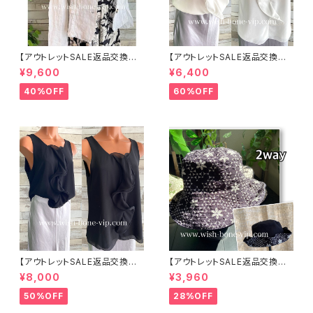
【アウトレットSALE返品交換不
【アウトレットSALE返品交換不
可8/20まで】イタリア製サマー
可8/20まで】イタリア製 CASA
¥9,600
¥6,400
ジャケット｜Made in ITALY｜
DEILUCA ITALY｜前フリル＆B
リネン麻 飾りエリ ジャケット/ホ
IGフリルトップス /ホワイト
40%OFF
60%OFF
ワイト
【アウトレットSALE返品交換不
【アウトレットSALE返品交換不
可8/20まで】イタリア製 CASA
可8/20まで】ワッフル立体フラワ
¥8,000
¥3,960
DEILUCA ITALY｜前フリル＆B
ー＆無地 2way リバーシブルハ
IGフリルトップス /ブラック
ット・ワイヤー入り変形ハット・フ
50%OFF
28%OFF
ラワー帽子【ブラック】