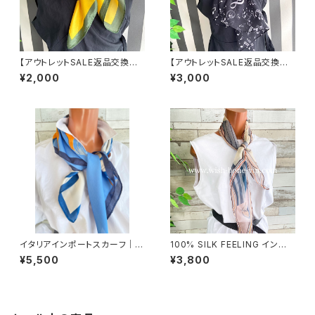
【アウトレットSALE返品交換不
【アウトレットSALE返品交換不
可8/20まで】【フランスインポー
可8/20まで】インポートスカー
¥2,000
¥3,000
ト】 90cm大判スクエア 室内ス
フ 透けシフォンロングスカーフ
カーフ ツヤスカーフ/ガーデンフ
｜スリム・飾りスカーフ/音符ブラ
ラワー・イエロー
ック
イタリアインポートスカーフ｜小
100% SILK FEELING インポ
さめスカーフ ツヤスカーフ・SIL
ートスカーフ｜ 透けシフォンス
¥5,500
¥3,800
K風 バッグスカーフ/ブルー系フ
カーフ・アレンジ小さめスカー
ラワー
フ・バッグスカーフ/ピンク系