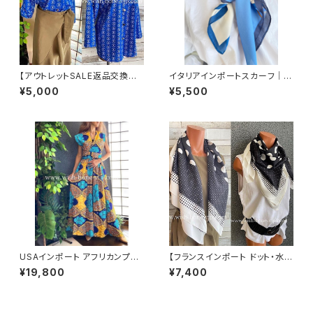
【アウトレットSALE返品交換不
イタリアインポートスカーフ｜小
可8/20まで】イタリア製シャツ・
さめスカーフ ツヤスカーフ・SIL
¥5,000
¥5,500
ブラウス・トップス｜Made in IT
K風 バッグスカーフ/ブルー系フ
ALY｜ロールアップ デザイン袖
ラワー
プリントシャツ/ブルー
USAインポート アフリカンプリ
【フランスインポート ドット・水玉
ント ロングドレス｜アレンジ次
大判スカーフ】90cmスクエア
¥19,800
¥7,400
第なマキシワンピース｜ビビット
スカーフ/ブラック＆ホワイトMIX
なビタミンカラー/ブルー＆イエ
ドット
ロー