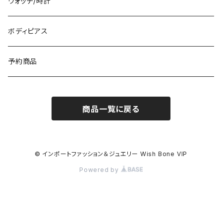
冬物・マフラー
ネックレス・ペンダントトップ
ウォッチ/時計
イギリス製ワンピース
ニット・セーター(春秋冬)
ピアス・イヤリング
ボディピアス
イタリア製コート
ブレスレット・バングル
予約商品
その他のアウター
VERSANIジュエリー｜ベルサーニSILVER925
商品一覧に戻る
© インポートファッション＆ジュエリー Wish Bone VIP
Powered by