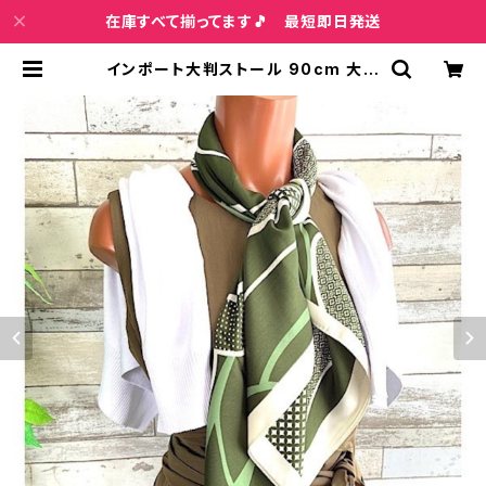
在庫すべて揃ってます🎵 最短即日発送
インポート大判ストール 90cm 大判
スクエア Silk Feeling おしゃれスカ
ーフ/グリーン | インポートファッショ
ン＆ジュエリー Wish Bone VIP