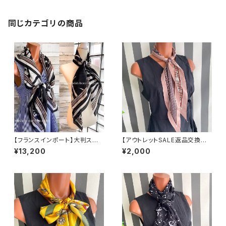
同じカテゴリの商品
【フランスインポート】大判スク
【アウトレットSALE返品交換不
エア｜100％シルク SILKスカ
可8/20まで】【フランスインポー
¥13,200
¥2,000
ーフ/シックカラー
ト】 斜めカットひし形ロングスカ
ーフ バッグスカーフ ツヤスカー
フ/あずきピンク