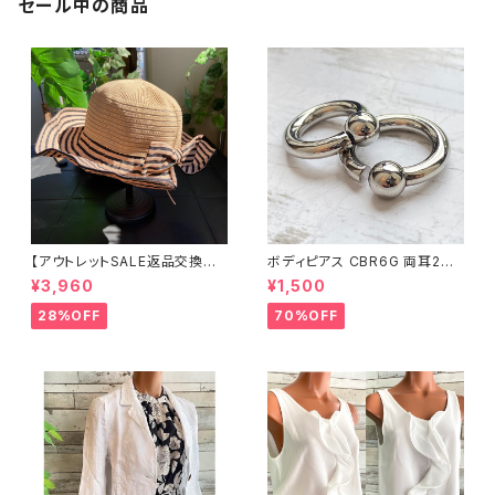
セール中の商品
【アウトレットSALE返品交換不
ボディピアス CBR6G 両耳2個
可8/20まで】つば広サマーハッ
セット 1ボール ネジ式 簡単脱着
¥3,960
¥1,500
ト・通気性・軽量 ワイヤー入りハ
サージカルステンレス NY直輸
ット ボーダー＆BIGリボン・女優
入
28%OFF
70%OFF
帽 UV/紫外線対策 レディースハ
ット・帽子【ベージュ】