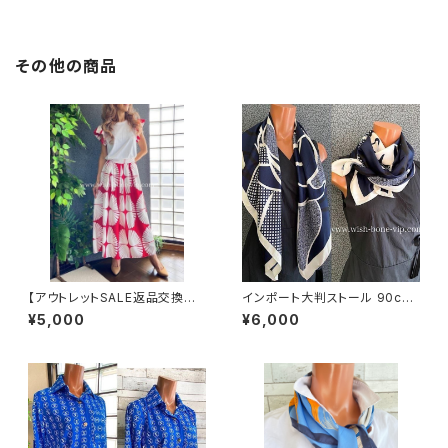
その他の商品
【アウトレットSALE返品交換不
インポート大判ストール 90cm
可8/20まで】イタリア製インポ
大判スクエア Silk Feeling お
¥5,000
¥6,000
ート セットアップドレス｜ロング
しゃれなツヤスカーフ/ネイビー
スカート＆カットソーSET｜Ma
de in Italy/ホワイト＆レッド(S)
(M)(L)(XL)