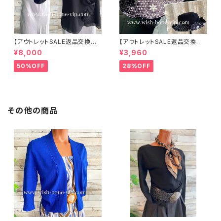
【アウトレットSALE返品交換不
【アウトレットSALE返品交換不
可8/20まで】イタリア製 CASA
可8/20まで】ワッフル立体フラワ
¥8,000
¥3,960
DEILUCA ITALY｜前フリル＆B
ー＆無地 2way リバーシブルハ
IGフリルトップス /ブラック
ット・ワイヤー入り変形ハット・フ
50%OFF
28%OFF
ラワー帽子【ブラック】
その他の商品