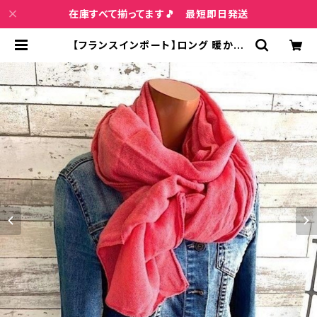
在庫すべて揃ってます🎵 最短即日発送
【フランスインポート】ロング 暖かい
冬物 ストール・大判 フワフワ暖かい
アクリルスカーフ/ピンク | インポート
ファッション＆ジュエリー Wish Bon
e VIP