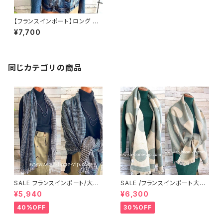
【フランスインポート】ロング 暖
かい冬物 ストール・大判 フワフ
¥7,700
ワ暖かい アクリルスカーフ/ピン
ク
同じカテゴリの商品
SALE フランスインポート/大
SALE /フランスインポート大判
判・厚手・暖かいショール｜冬物
ロングストール・ショール・アウタ
¥5,940
¥6,300
大判ストール・厚地・ロングショ
ーストール・暖かい冬物 ・リバー
ール/グリーン系切り替えグレン
シブルひざ掛けショール・厚手ス
40%OFF
30%OFF
チェック
トール/グリーン系ドット