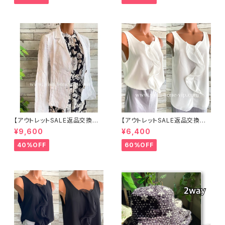
帽 UV/紫外線対策 レディースハ
ット・帽子【ベージュ】
【アウトレットSALE返品交換不
【アウトレットSALE返品交換不
可8/20まで】イタリア製サマー
可8/20まで】イタリア製 CASA
¥9,600
¥6,400
ジャケット｜Made in ITALY｜
DEILUCA ITALY｜前フリル＆B
リネン麻 飾りエリ ジャケット/ホ
IGフリルトップス /ホワイト
40%OFF
60%OFF
ワイト