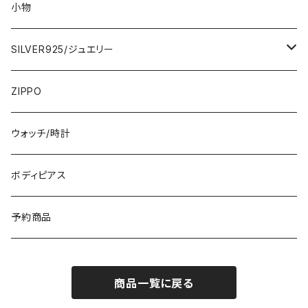
ロング・マキシ
3000円
トップス・カーディガン・アウター
大判ストール・ロングスカーフ
小物
ひざ・ミディ
カーディガン
5000円
スカート・パンツ
小さめスカーフ
SILVER925/ジュエリー
フランス製ワンピース
イタリア製ジャケット
7000円
コットンストール・スカーフ
指輪・リング
ZIPPO
イタリア製ワンピース
トップス・シャツ
冬物・マフラー
ネックレス・ペンダントトップ
ウォッチ/時計
イギリス製ワンピース
ニット・セーター(春秋冬)
ピアス・イヤリング
ボディピアス
イタリア製コート
ブレスレット・バングル
予約商品
その他のアウター
VERSANIジュエリー｜ベルサーニSILVER925
商品一覧に戻る