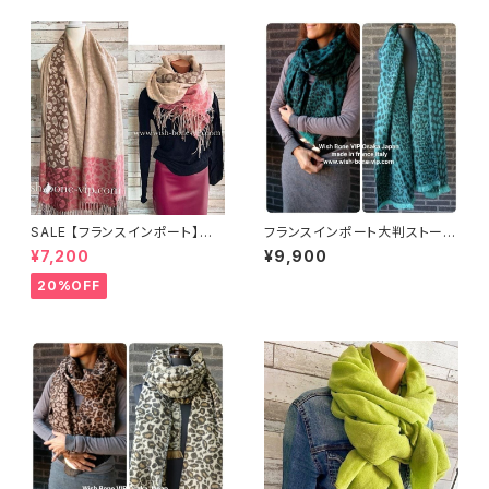
SALE 【フランスインポート】大
フランスインポート大判ストー
判ストール・ロング・厚手ショー
ル・厚手・冬物ショール・厚地ロ
¥7,200
¥9,900
ル｜ 暖かい冬物 ストール・ショ
ングマフラー 暖かい冬物 ストー
ール・肩掛け・ひざ掛け/淡ピン
ル・ショール・肩掛け/グリーンレ
20%OFF
ク&ベージュレオパード
オパード