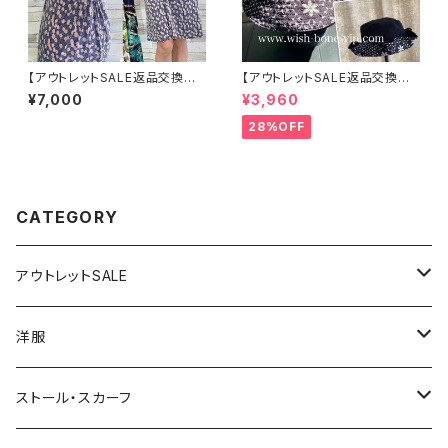
【アウトレットSALE返品交換不
【アウトレットSALE返品交換不
可フランス製インポートワンピー
可8/20まで】ワッフル立体フラワ
¥7,000
¥3,960
ス｜FIFILLES de PARIS フィ
ー＆無地 2way リバーシブルハ
フィーユ・パリ｜プリントワンピ
ット・ワイヤー入り変形ハット・フ
28%OFF
ース｜ジャージ・ストレッチ 膝丈
ラワー帽子【ブラック】
ワンピース/シック(T2)(T3)
CATEGORY
アウトレットSALE
1000円
洋服
2000円
インポートワンピース
ストール・スカーフ