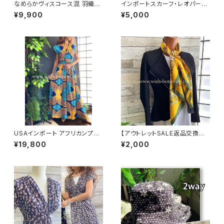
なめらかヴィスコース混 羽織り
インポートスカーフ・レオパード/
カーディガン USAインポート/ブ
ヒョウ柄 小さめスカーフ ツヤス
¥9,900
¥5,000
ルー
カーフ・バッグスカーフ/レオパー
ド
USAインポート アフリカンプリ
【アウトレットSALE返品交換不
ント ロングドレス｜アレンジ次
可8/20まで】【フランスインポー
¥19,800
¥2,000
第なマキシワンピース｜ビビット
ト】 90cm大判スクエア 室内ス
なビタミンカラー/ブルー＆イエ
カーフ ツヤスカーフ/ガーデンフ
ロー
ラワー・イエロー