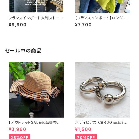
フランスインポート大判ストー
【フランスインポート】ロング 暖
ル・厚手・冬物ショール・厚地ロ
かい冬物 ストール・大判 フワフ
¥9,900
¥7,700
ングマフラー 暖かい冬物 ストー
ワ暖かい アクリルスカーフ/グリ
ル・ショール・肩掛け/ブラウンレ
ーン
オパード
セール中の商品
【アウトレットSALE返品交換不
ボディピアス CBR6G 両耳2個
可8/20まで】つば広サマーハッ
セット 1ボール ネジ式 簡単脱着
¥3,960
¥1,500
ト・通気性・軽量 ワイヤー入りハ
サージカルステンレス NY直輸
ット ボーダー＆BIGリボン・女優
入
28%OFF
70%OFF