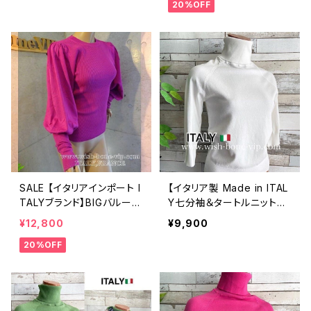
20%OFF
ニットトップス/ブラック
SALE 【イタリアインポート I
【イタリア製 Made in ITAL
TALYブランド】BIGバルーン
Y七分袖＆タートルニットセ
長袖ニットセーター・トップ
ーター】肌触り良いビスコー
¥12,800
¥9,900
ス/ピンク
ス ・トップス/ホワイト
20%OFF