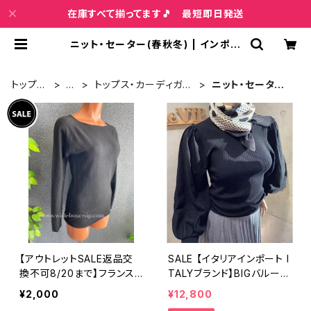
在庫すべて揃ってます🎵 最短即日発送
ニット・セーター(春秋冬) | インポー
トファッション＆ジュエリー Wish Bo
ne VIP
トップペ
洋
トップス・カーディガ
ニット・セーター
ージ
服
ン・アウター
(春秋冬)
【アウトレットSALE返品交
SALE 【イタリアインポート I
換不可8/20まで】フランス
TALYブランド】BIGバルーン
インポート｜ビスコース＆レ
長袖ニットセーター・トップ
¥2,000
¥12,800
ーヨン｜ボートネック 長袖
ス/ブラック