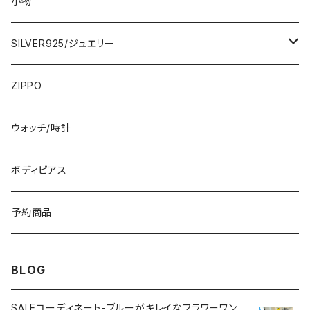
3000円
トップス・カーディガン・アウター
大判ストール・ロングスカーフ
小物
ひざ・ミディ
カーディガン
5000円
スカート・パンツ
小さめスカーフ
SILVER925/ジュエリー
フランス製ワンピース
イタリア製ジャケット
7000円
コットンストール・スカーフ
指輪・リング
ZIPPO
イタリア製ワンピース
トップス・シャツ
冬物・マフラー
ネックレス・ペンダントトップ
ウォッチ/時計
イギリス製ワンピース
ニット・セーター(春秋冬)
ピアス・イヤリング
ボディピアス
イタリア製コート
ブレスレット・バングル
予約商品
その他のアウター
VERSANIジュエリー｜ベルサーニSILVER925
BLOG
SALEコーディネート-ブルーがキレイなフラワーワン