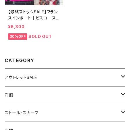
【最終ストックSALE】フラン
スインポート｜ビスコース＆
レーヨン｜ボートネック 長
¥6,300
袖ニットトップス/ピンク
SOLD OUT
30%OFF
CATEGORY
アウトレットSALE
1000円
洋服
2000円
インポートワンピース
ストール・スカーフ
ロング・マキシ