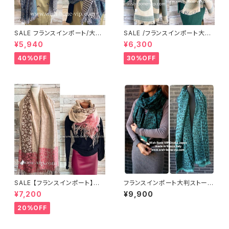
SALE フランスインポート/大
SALE /フランスインポート大判
判・厚手・暖かいショール｜冬物
ロングストール・ショール・アウタ
¥5,940
¥6,300
大判ストール・厚地・ロングショ
ーストール・暖かい冬物 ・リバー
ール/グリーン系切り替えグレン
シブルひざ掛けショール・厚手ス
40%OFF
30%OFF
チェック
トール/グリーン系ドット
SALE 【フランスインポート】大
フランスインポート大判ストー
判ストール・ロング・厚手ショー
ル・厚手・冬物ショール・厚地ロ
¥7,200
¥9,900
ル｜ 暖かい冬物 ストール・ショ
ングマフラー 暖かい冬物 ストー
ール・肩掛け・ひざ掛け/淡ピン
ル・ショール・肩掛け/グリーンレ
20%OFF
ク&ベージュレオパード
オパード