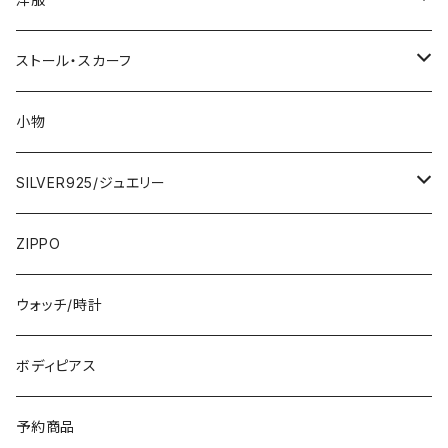
2000円
インポートワンピース
ストール・スカーフ
ロング・マキシ
3000円
トップス・カーディガン・アウター
大判ストール・ロングスカーフ
小物
ひざ・ミディ
カーディガン
5000円
スカート・パンツ
小さめスカーフ
SILVER925/ジュエリー
フランス製ワンピース
イタリア製ジャケット
7000円
コットンストール・スカーフ
指輪・リング
ZIPPO
イタリア製ワンピース
トップス・シャツ
冬物・マフラー
ネックレス・ペンダントトップ
ウォッチ/時計
イギリス製ワンピース
ニット・セーター(春秋冬)
ピアス・イヤリング
ボディピアス
イタリア製コート
ブレスレット・バングル
予約商品