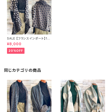
SALE 【フランスインポート】19
0cm 暖かい冬物 ロングストー
¥8,000
ル 厚地アシンメトリー 大判スト
ール・ショール/モノトーンドット・
20%OFF
リバーシブル
同じカテゴリの商品