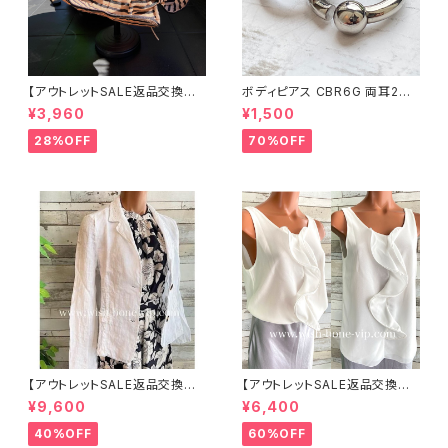
【アウトレットSALE返品交換不
ボディピアス CBR6G 両耳2個
可8/20まで】つば広サマーハッ
セット 1ボール ネジ式 簡単脱着
¥3,960
¥1,500
ト・通気性・軽量 ワイヤー入りハ
サージカルステンレス NY直輸
ット ボーダー＆BIGリボン・女優
入
28%OFF
70%OFF
帽 UV/紫外線対策 レディースハ
ット・帽子【ベージュ】
【アウトレットSALE返品交換不
【アウトレットSALE返品交換不
可8/20まで】イタリア製サマー
可8/20まで】イタリア製 CASA
¥9,600
¥6,400
ジャケット｜Made in ITALY｜
DEILUCA ITALY｜前フリル＆B
リネン麻 飾りエリ ジャケット/ホ
IGフリルトップス /ホワイト
40%OFF
60%OFF
ワイト