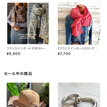
フランスインポート大判ストー
【フランスインポート】ロング 暖
ル・厚手・冬物ショール・厚地ロ
かい冬物 ストール・大判 フワフ
¥9,900
¥7,700
ングマフラー 暖かい冬物 ストー
ワ暖かい アクリルスカーフ/ピン
ル・ショール・肩掛け/ブラウンレ
ク
オパード
セール中の商品