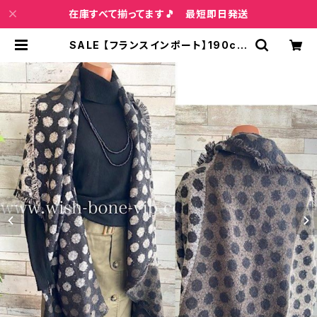
在庫すべて揃ってます🎵 最短即日発送
SALE 【フランスインポート】190cm
暖かい冬物 ロングストール 厚地アシ
ンメトリー 大判ストール・ショール/モ
ノトーンドット・リバーシブル | インポ
ートファッション＆ジュエリー Wish
Bone VIP