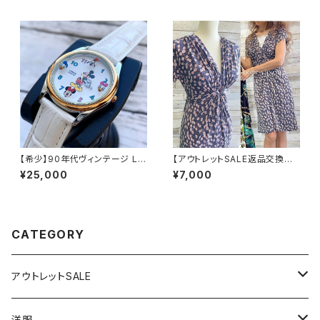
ARIS クラシカルデザイン｜ボッ
ALY｜ロールアップ デザイン袖
クスプリーツ ワンピース/ブラウ
プリントシャツ/ブルー
ン系
【希少】90年代ヴィンテージ LO
【アウトレットSALE返品交換不
RUS（SEIKO）ミッキーマウス
可フランス製インポートワンピー
¥25,000
¥7,000
腕時計（RRS260） 1990年代
ス｜FIFILLES de PARIS フィ
未使用品 電池交換済み SEIK
フィーユ・パリ｜プリントワンピ
O海外仕様 #LOR④
ース｜ジャージ・ストレッチ 膝丈
ワンピース/シック(T2)(T3)
CATEGORY
アウトレットSALE
1000円
洋服