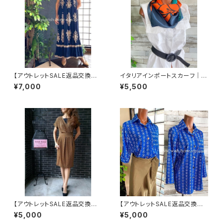
【アウトレットSALE返品交換不
イタリアインポートスカーフ｜小
可8/20まで】イタリア製マキシ
さめスカーフ ツヤスカーフ・SIL
¥7,000
¥5,500
ワンピース インポート ロング
K風 バッグスカーフ/オレンジ＆
ワンピース ロング丈マキシドレ
ブルー系
ス /ネイビー
【アウトレットSALE返品交換不
【アウトレットSALE返品交換不
可8/20まで】フランス製インポ
可8/20まで】イタリア製シャツ・
¥5,000
¥5,000
ートワンピース｜LONNKEL P
ブラウス・トップス｜Made in IT