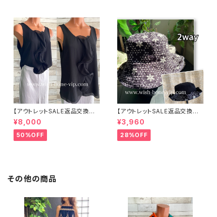
【アウトレットSALE返品交換不
【アウトレットSALE返品交換不
可8/20まで】イタリア製 CASA
可8/20まで】ワッフル立体フラワ
¥8,000
¥3,960
DEILUCA ITALY｜前フリル＆B
ー＆無地 2way リバーシブルハ
IGフリルトップス /ブラック
ット・ワイヤー入り変形ハット・フ
50%OFF
28%OFF
ラワー帽子【ブラック】
その他の商品