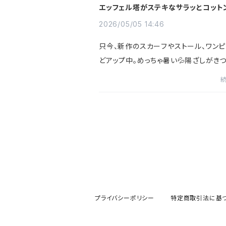
エッフェル塔がステキなサラッとコット
ール＆ワンポイント小さめスカーフUP
2026/05/05 14:46
只今、新作のスカーフやストール、ワン
どアップ中。めっちゃ暑い💦陽ざしがき
なんばエリアです。いよいよ明日でゴー
ィークも終わりですね。一気に疲れそう
次は夏のお出かけに向...
プライバシーポリシー
特定商取引法に基