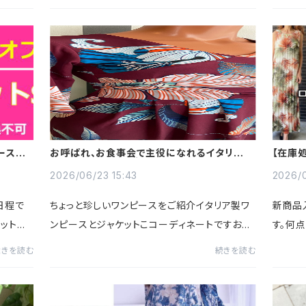
冷えてる所に行きたくなって、ちょっとでも暑い
ず、露
と耐えれない。これって...
地でコン
ース・ス
お呼ばれ、お食事会で主役になれるイタリア製
【在庫
ワンピースのコーディネート
製ワン
2026/06/23 15:43
2026/0
日程で
ちょっと珍しいワンピースをご紹介イタリア製ワ
新商品
ットセ
ンピースとジャケットこコーディネートですお食
す。何
になって
事会やお呼ばれなど、少し華やかなワンピース
たらご
続きを読む
続きを読む
、トップ
はどうかしらと思ってピックアップしてみまし
た。若いファッションには...