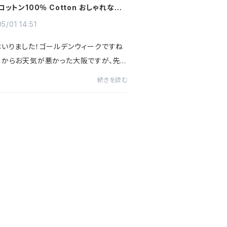
コットン100％ Cotton おしゃれな大
ールアップ
5/01 14:51
はいりました！ゴールデンウィークですね
日からお天気が悪かった大阪ですが、先
り晴れ！でも暴風。明日はいいお天気っぽ
続きを読む
ので、なんば高島屋へGO！！！多分えらい
な～💦さてさて、...