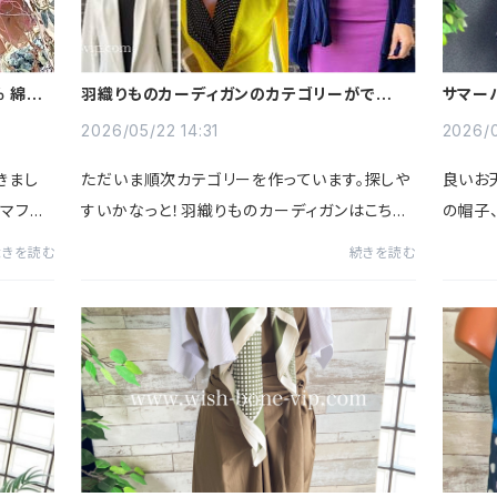
 綿の
羽織りものカーディガンのカテゴリーができま
サマー
した
かな。
2026/05/22 14:31
2026/0
きまし
ただいま順次カテゴリーを作っています。探しや
良いお
マフラ
すいかなっと！羽織りものカーディガンはこちら
の帽子
の？っ
です。いろんなカラーがあるので、コーディネイト
出し画
続きを読む
続きを読む
ません
にプラスしてくださいね。https://www.wish-b
像つば
one-vip.com/categorie...
いまでか