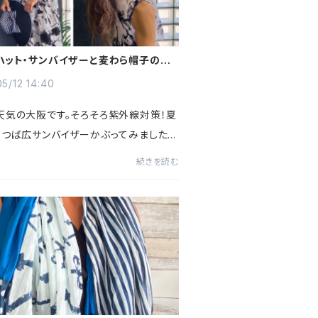
ハット・サンバイザーと麦わら帽子の間
かぶってみました
5/12 14:40
天気の大阪です。そろそろ紫外線対策！夏
、つば広サンバイザーかぶってみました見
像画像後はマジックテープで調節可能画
続きを読む
広で、紫外線対策ばっちり👍頭頂部ぐら
ぶって、後から髪...