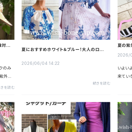
線対策-
夏の紫
夏におすすめホワイト＆ブルー！大人のロング
のサマ
ワンピース＆コーディネイト
した
2026/0
2026/06/04 14:22
クのみ
いよい
、紫外線
来てい
続きを読む
で折り
このと
続きを読む
す。こ
じなので