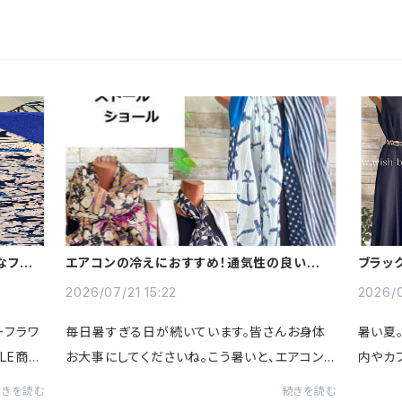
なフラ
エアコンの冷えにおすすめ！通気性の良いコッ
ブラッ
トン100％大判ストール
ワンピ
2026/07/21 15:22
2026/0
ーフラワ
毎日暑すぎる日が続いています。皆さんお身体
暑い夏
LE商品
お大事にしてくださいね。こう暑いと、エアコン
内やカ
を適温にと思いつつ、どうしても冷やしすぎる。
便利で
続きを読む
続きを読む