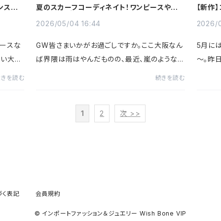
ンスト
夏のスカーフコーディネイト！ワンピースや人
【新作】
気のカーディガンとあわせてます
判スト
2026/05/04 16:44
2026/0
ピースな
GW皆さまいかがお過ごしですか。ここ大阪なん
5月に
つい大阪
ば界隈は雨はやんだものの、最近、嵐のような
～。昨
ルデンウ
暴風でちょっと怖いかも。さっきも防止の撮影で
ほどよ
続きを読む
続きを読む
ですが、
外に出たら、帽子が飛んでいきそうです。頑張っ
そうな
て撮影して早くお披露目さ...
人やろう
1
2
次 >>
づく表記
会員規約
© インポートファッション＆ジュエリー Wish Bone VIP