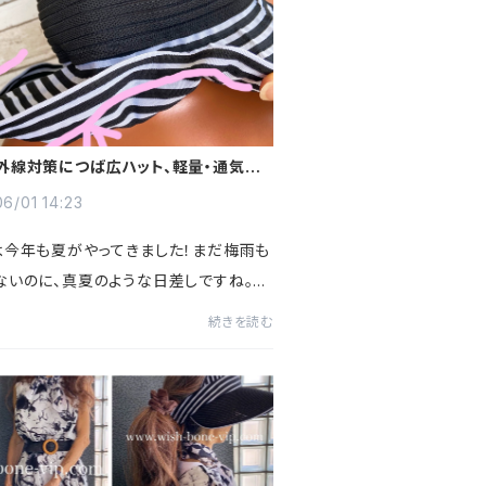
外線対策につば広ハット、軽量・通気性
ーハット、おすすめポイントまとめてみま
6/01 14:23
よ今年も夏がやってきました！まだ梅雨も
ないのに、真夏のような日差しですね。こ
ころ私はこちらのサマーハット愛用中で
続きを読む
のハット、とにかく軽い。透けてるような感
風通し、通気...