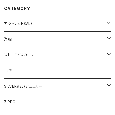
CATEGORY
アウトレットSALE
1000円
洋服
2000円
インポートワンピース
ストール・スカーフ
ロング・マキシ
3000円
トップス・カーディガン・アウター
大判ストール・ロングスカーフ
小物
ひざ・ミディ
カーディガン
5000円
スカート・パンツ
小さめスカーフ
SILVER925/ジュエリー
フランス製ワンピース
イタリア製ジャケット
7000円
コットンストール・スカーフ
指輪・リング
ZIPPO
イタリア製ワンピース
トップス・シャツ