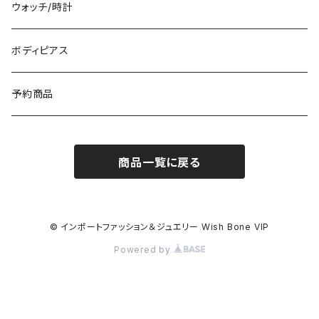
冬物・マフラー
ネックレス・ペンダントトップ
ウォッチ/時計
イギリス製ワンピース
ニット・セーター(春秋冬)
ピアス・イヤリング
ボディピアス
イタリア製コート
ブレスレット・バングル
予約商品
その他のアウター
VERSANIジュエリー｜ベルサーニSILVER925
商品一覧に戻る
© インポートファッション＆ジュエリー Wish Bone VIP
Powered by