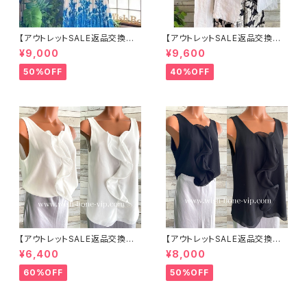
【アウトレットSALE返品交換不
【アウトレットSALE返品交換不
可8/20まで】イタリア製ロング・
可8/20まで】イタリア製サマー
¥9,000
¥9,600
マキシスカート＆トップス セット
ジャケット｜Made in ITALY｜
アップ /ホワイト＆ブルー(S)(M)
リネン麻 飾りエリ ジャケット/ホ
50%OFF
40%OFF
(L)
ワイト
【アウトレットSALE返品交換不
【アウトレットSALE返品交換不
可8/20まで】イタリア製 CASA
可8/20まで】イタリア製 CASA
¥6,400
¥8,000
DEILUCA ITALY｜前フリル＆B
DEILUCA ITALY｜前フリル＆B
IGフリルトップス /ホワイト
IGフリルトップス /ブラック
60%OFF
50%OFF