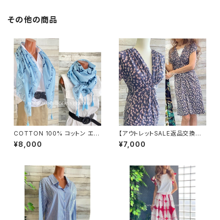
その他の商品
COTTON 100% コットン エッ
【アウトレットSALE返品交換不
フェル塔 インポート大判ストー
可フランス製インポートワンピー
¥8,000
¥7,000
ル ・心地よい肌触りのスカーフ/
ス｜FIFILLES de PARIS フィ
ブルー＆ネイビー
フィーユ・パリ｜プリントワンピ
ース｜ジャージ・ストレッチ 膝丈
ワンピース/シック(T2)(T3)