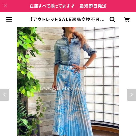
在庫すべて揃ってます🎵 最短即日発送
【アウトレットSALE返品交換不可8/
20まで】イタリア製ロング・プリーツ
スカート｜ Made in ITALY インポ
ート マキシスカート｜ホワイト＆ブル
ー | インポートファッション＆ジュエリ
ー Wish Bone VIP