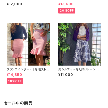
スカート｜グリーン＆ブラウンフ
ート｜Made in Italy｜Aライ
¥12,000
¥13,600
ラワー
ン・ミモレ・ロングスカート｜グリ
ーン系ゼブラ/SALE
20%OFF
フランスインポート｜厚地ストレ
美シルエット 厚地モノトーン Aラ
ッチ マーメイドスカート・ タイト
イン・台形 ミディアム丈スカート
¥14,850
¥11,000
スカート/ピンク(M)(L)
｜ホワイト＆ダークネイビー
10%OFF
セール中の商品