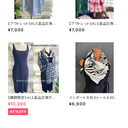
【アウトレットSALE返品交換不
【アウトレットSALE返品交換不
可8/20まで】フランスインポー
可8/20まで】イタリア製インポ
¥7,000
¥7,000
ト・BIGシャツ｜ピンストライプ
ート セットアップドレス｜ロング
デザインシャツ・後ろ飾りアクセ
スカート＆カットソーSET｜Ma
サリー ロングシャツ/ブルー
de in Italy/ホワイト＆レッド(S)
(M)(L)(XL)
【期間限定SALE返品交換不可
インポート大判ストール＆90c
8/20まで】イタリア製インポート
mスクエア モノトーンスカーフ
¥10,200
¥6,600
ワンピース｜Rinascimentoリ
｜ホワイト＆ブラック馬ホース
ナシメント｜プリーツ リブ織りサ
40%OFF
マーニットワンピース/ブラック
(SM)