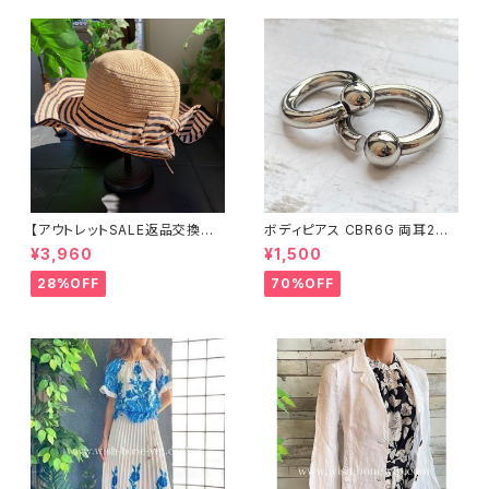
【アウトレットSALE返品交換不
ボディピアス CBR6G 両耳2個
可8/20まで】つば広サマーハッ
セット 1ボール ネジ式 簡単脱着
¥3,960
¥1,500
ト・通気性・軽量 ワイヤー入りハ
サージカルステンレス NY直輸
ット ボーダー＆BIGリボン・女優
入
28%OFF
70%OFF
帽 UV/紫外線対策 レディースハ
ット・帽子【ベージュ】