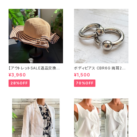
【アウトレットSALE返品交換不
ボディピアス CBR6G 両耳2個
可8/20まで】つば広サマーハッ
セット 1ボール ネジ式 簡単脱着
¥3,960
¥1,500
ト・通気性・軽量 ワイヤー入りハ
サージカルステンレス NY直輸
ット ボーダー＆BIGリボン・女優
入
28%OFF
70%OFF
帽 UV/紫外線対策 レディースハ
ット・帽子【ベージュ】