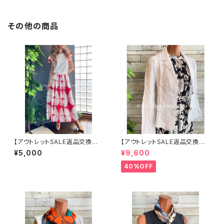
その他の商品
【アウトレットSALE返品交換不
【アウトレットSALE返品交換不
可8/20まで】イタリア製インポ
可8/20まで】イタリア製サマー
¥5,000
¥9,600
ート セットアップドレス｜ロング
ジャケット｜Made in ITALY｜
スカート＆カットソーSET｜Ma
リネン麻 飾りエリ ジャケット/ホ
40%OFF
de in Italy/ホワイト＆レッド(S)
ワイト
(M)(L)(XL)