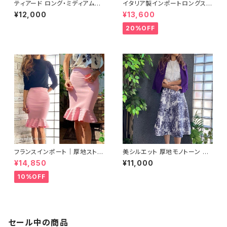
ティアード ロング・ミディアム丈
イタリア製インポートロングスカ
スカート｜グリーン＆ブラウンフ
ート｜Made in Italy｜Aライ
¥12,000
¥13,600
ラワー
ン・ミモレ・ロングスカート｜グリ
ーン系ゼブラ/SALE
20%OFF
フランスインポート｜厚地ストレ
美シルエット 厚地モノトーン Aラ
ッチ マーメイドスカート・ タイト
イン・台形 ミディアム丈スカート
¥14,850
¥11,000
スカート/ピンク(M)(L)
｜ホワイト＆ダークネイビー
10%OFF
セール中の商品