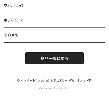
イタリア製ワンピース
トップス・シャツ
冬物・マフラー
ネックレス・ペンダントトップ
ウォッチ/時計
イギリス製ワンピース
ニット・セーター(春秋冬)
ピアス・イヤリング
ボディピアス
イタリア製コート
ブレスレット・バングル
予約商品
その他のアウター
VERSANIジュエリー｜ベルサーニSILVER925
商品一覧に戻る
© インポートファッション＆ジュエリー Wish Bone VIP
Powered by