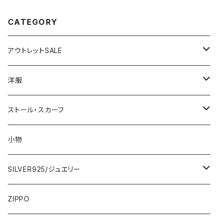
CATEGORY
アウトレットSALE
1000円
洋服
2000円
インポートワンピース
ストール・スカーフ
ロング・マキシ
3000円
トップス・カーディガン・アウター
大判ストール・ロングスカーフ
小物
ひざ・ミディ
カーディガン
5000円
スカート・パンツ
小さめスカーフ
SILVER925/ジュエリー
フランス製ワンピース
イタリア製ジャケット
7000円
コットンストール・スカーフ
指輪・リング
ZIPPO