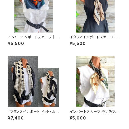
イタリアインポートスカーフ｜小
イタリアインポートスカーフ｜小
さめスカーフ ツヤスカーフ・SIL
さめツヤスカーフ・SILK風 バッ
¥5,500
¥5,500
K風 バッグスカーフ/オレンジ＆
グスカーフ/ブルーストライプ・チ
ブルー系
ェーン柄
【フランスインポート ドット・水玉
インポートスカーフ 渋い色フラ
大判スカーフ】90cmスクエア
ワー小さめスカーフ ツヤスカー
¥7,400
¥5,000
スカーフ/ホワイト＆ブラックMIX
フ・バッグスカーフ/カーキフラワ
ドット
ー