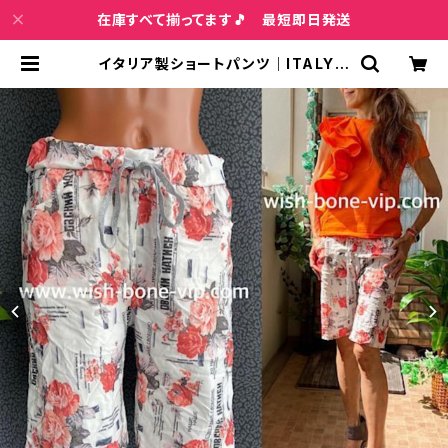
在庫すべて揃ってます🎵 最短即日発送
イタリア製ショートパンツ｜ITALY｜
伸縮コットンストレッチパンツ・ひざ丈
パンツ/ホワイト＆暖色ピンクオレンジ
ROSE | インポートファッション＆ジ
ュエリー Wish Bone VIP