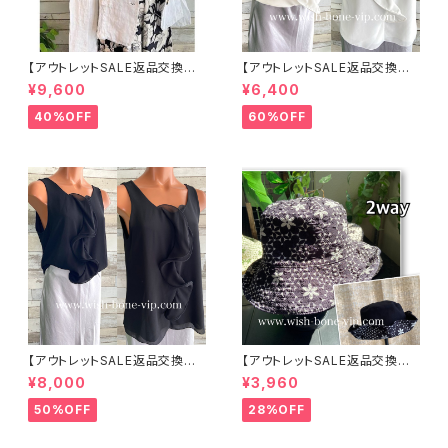
【アウトレットSALE返品交換不
【アウトレットSALE返品交換不
可8/20まで】イタリア製サマー
可8/20まで】イタリア製 CASA
¥9,600
¥6,400
ジャケット｜Made in ITALY｜
DEILUCA ITALY｜前フリル＆B
リネン麻 飾りエリ ジャケット/ホ
IGフリルトップス /ホワイト
40%OFF
60%OFF
ワイト
【アウトレットSALE返品交換不
【アウトレットSALE返品交換不
可8/20まで】イタリア製 CASA
可8/20まで】ワッフル立体フラワ
¥8,000
¥3,960
DEILUCA ITALY｜前フリル＆B
ー＆無地 2way リバーシブルハ
IGフリルトップス /ブラック
ット・ワイヤー入り変形ハット・フ
50%OFF
28%OFF
ラワー帽子【ブラック】