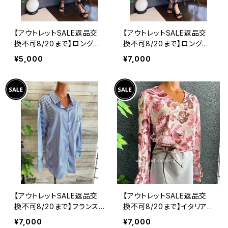
【アウトレットSALE返品交
【アウトレットSALE返品交
換不可8/20まで】ロングワ
換不可8/20まで】ロングワ
ンピース・マキシワンピー
ンピース・マキシワンピー
¥5,000
¥7,000
ス・サラッと軽やか春夏ワン
ス・サラッと軽やか春夏ワン
ピース/モスグリーンフラワ
ピース/ブラックフラワー
ー
【アウトレットSALE返品交
【アウトレットSALE返品交
換不可8/20まで】フランス
換不可8/20まで】イタリア
インポート・BIGシャツ｜ピ
製トップス｜ Made in ITA
¥7,000
¥7,000
ンストライプ デザインシャ
LY｜フリル長袖 ロマンテ