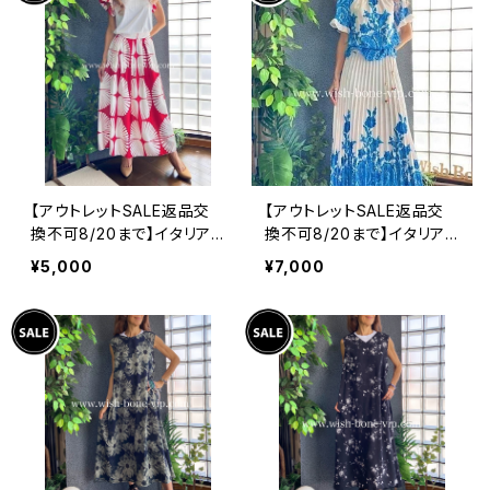
【アウトレットSALE返品交
【アウトレットSALE返品交
換不可8/20まで】イタリア
換不可8/20まで】イタリア
製インポート セットアップド
製ロング・マキシスカート＆
¥5,000
¥7,000
レス｜ロングスカート＆カッ
トップス セットアップ /ホワ
トソーSET｜Made in Ital
イト＆ブルー(S)(M)(L)
y/ホワイト＆レッド(S)(M)
(L)(XL)