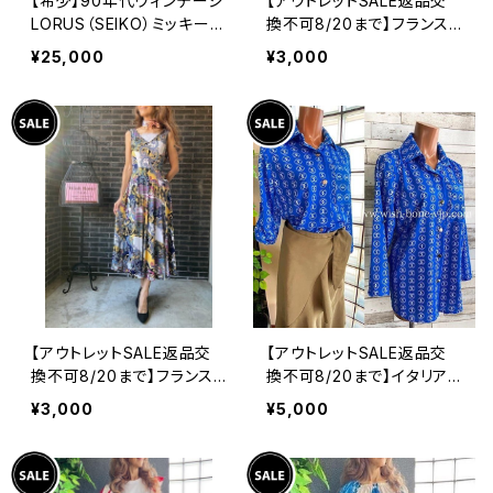
【希少】90年代ヴィンテージ
【アウトレットSALE返品交
LORUS（SEIKO）ミッキーマ
換不可8/20まで】フランス
ウス 腕時計（RRS260） 1
製インポート・ロング丈マキ
¥25,000
¥3,000
990年代未使用品 電池交
シワンピース｜フレアAライ
換済み SEIKO海外仕様 #
ン・ストレッチ製ジャージ/ブ
LOR④
ルーフラワー(S)(L)
【アウトレットSALE返品交
【アウトレットSALE返品交
換不可8/20まで】フランス
換不可8/20まで】イタリア
製インポート・ロング丈マキ
製シャツ・ブラウス・トップス
¥3,000
¥5,000
シワンピース｜フレアAライ
｜Made in ITALY｜ロール
ン・ストレッチ製ジャージ/イ
アップ デザイン袖プリントシ
エロー系プリント
ャツ/ブルー