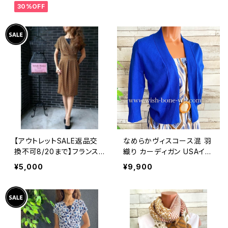
30%OFF
アンジュエリー 太め 指輪
ホピ
【アウトレットSALE返品交
なめらかヴィスコース混 羽
換不可8/20まで】フランス
織り カーディガン USAイン
製インポートワンピース｜L
ポート/ブルー
¥5,000
¥9,900
ONNKEL PARIS クラシカ
ルデザイン｜ボックスプリー
ツ ワンピース/ブラウン系