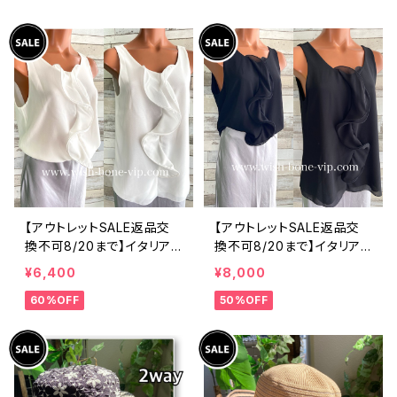
ツ・後ろ飾りアクセサリー
ィックフラワープリントトッ
ロングシャツ/ブルー
プス/ピンク-SALE
【アウトレットSALE返品交
【アウトレットSALE返品交
換不可8/20まで】イタリア
換不可8/20まで】イタリア
製 CASADEILUCA ITALY
製 CASADEILUCA ITALY
¥6,400
¥8,000
｜前フリル＆BIGフリルトッ
｜前フリル＆BIGフリルトッ
60%OFF
50%OFF
プス /ホワイト
プス /ブラック