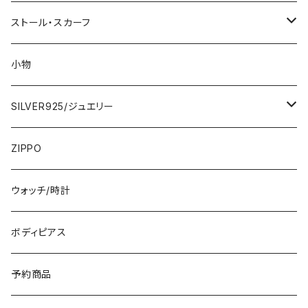
2000円
インポートワンピース
ストール・スカーフ
ロング・マキシ
3000円
トップス・カーディガン・アウター
大判ストール・ロングスカーフ
小物
ひざ・ミディ
カーディガン
5000円
スカート・パンツ
小さめスカーフ
SILVER925/ジュエリー
フランス製ワンピース
イタリア製ジャケット
7000円
コットンストール・スカーフ
指輪・リング
ZIPPO
イタリア製ワンピース
トップス・シャツ
冬物・マフラー
ネックレス・ペンダントトップ
ウォッチ/時計
イギリス製ワンピース
ニット・セーター(春秋冬)
ピアス・イヤリング
ボディピアス
イタリア製コート
ブレスレット・バングル
予約商品
その他のアウター