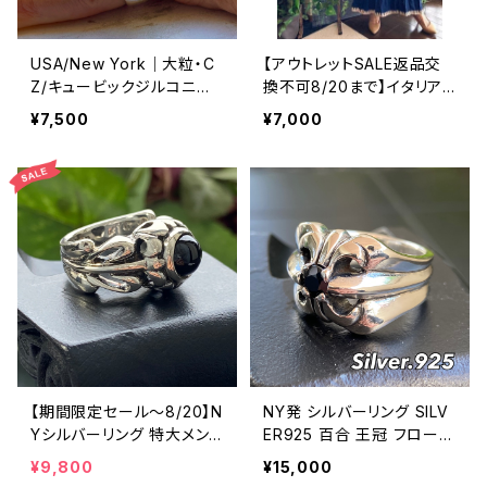
USA/New York｜大粒・C
【アウトレットSALE返品交
Z/キュービックジルコニア
換不可8/20まで】イタリア
アンティークデザイン｜ゴッ
製マキシワンピース イン
¥7,500
¥7,000
ドリング｜クリア＆シルバー
ポート ロングワンピース ロ
＆ゴールド
ング丈マキシドレス /ネイビ
ー
【期間限定セール～8/20】N
NY発 シルバーリング SILV
Yシルバーリング 特大メン
ER925 百合 王冠 フローラ
ズリング SILVER925 フェザ
ルリング ブラックストーン
¥9,800
¥15,000
ーリング ナバホ族 インディ
指輪