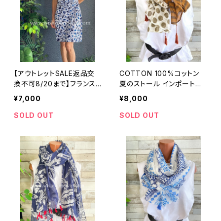
【アウトレットSALE返品交
COTTON 100%コットン
換不可8/20まで】フランス
夏のストール インポート大
製インポートワンピース｜カ
判・ロングストール・通気
¥7,000
¥8,000
シュクールワンピース/立体
性・肌触り良いスカーフ/ブ
ワッフル・ホワイト＆ブルーフ
ラウン系ドット＆ボーダー
SOLD OUT
SOLD OUT
ラワー(L)