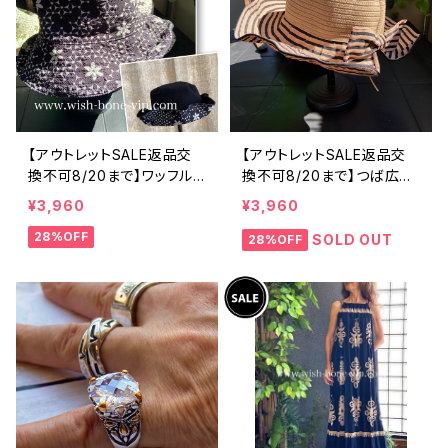
【アウトレットSALE返品交
【アウトレットSALE返品交
換不可8/20まで】ワッフル
換不可8/20まで】つば広サ
立体フラワー＆無地 2way
マーハット・通気性・軽量 ワ
¥3,960
¥3,960
リバーシブルハット・ワイヤ
イヤー入りハット ボーダー
28%OFF
ー入り変形ハット・フラワー
＆BIGリボン・女優帽 UV/紫
SOLD OUT
28%OFF
帽子【ブラック】
外線対策 レディースハット・
帽子【ベージュ】