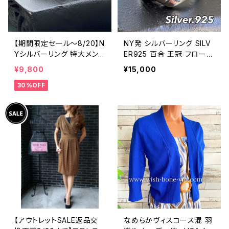
【期間限定セール～8/20】N
NY発 シルバーリング SILV
Yシルバーリング 特大メン
ER925 百合 王冠 フローラ
ズリング SILVER925 フェザ
ルリング ブラックストーン
¥9,800
¥15,000
ーリング ナバホ族 インディ
指輪
30%OFF
アンジュエリー 太め 指輪
ホピ
【アウトレットSALE返品交
なめらかヴィスコース混 羽