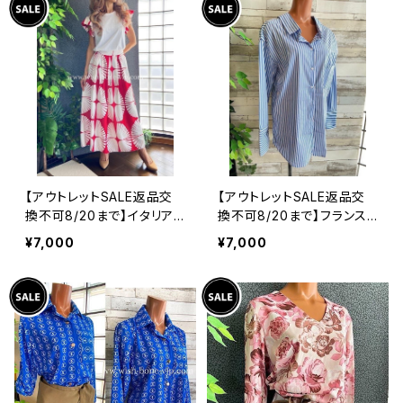
【アウトレットSALE返品交
【アウトレットSALE返品交
換不可8/20まで】イタリア
換不可8/20まで】フランス
製インポート セットアップド
インポート・BIGシャツ｜ピ
¥7,000
¥7,000
レス｜ロングスカート＆カッ
ンストライプ デザインシャ
トソーSET｜Made in Ital
ツ・後ろ飾りアクセサリー
y/ホワイト＆レッド(S)(M)
ロングシャツ/ブルー
(L)(XL)