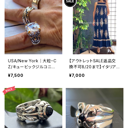
USA/New York｜大粒・C
【アウトレットSALE返品交
Z/キュービックジルコニア
換不可8/20まで】イタリア
アンティークデザイン｜ゴッ
製マキシワンピース イン
¥7,500
¥7,000
ドリング｜クリア＆シルバー
ポート ロングワンピース ロ
＆ゴールド
ング丈マキシドレス /ネイビ
ー