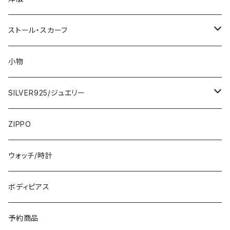
2000円
インポートワンピース
ストール・スカーフ
ロング・マキシ
3000円
トップス・カーディガン・アウター
大判ストール・ロングスカーフ
小物
ひざ・ミディ
カーディガン
5000円
スカート・パンツ
小さめスカーフ
SILVER925/ジュエリー
フランス製ワンピース
イタリア製ジャケット
7000円
コットンストール・スカーフ
指輪・リング
ZIPPO
イタリア製ワンピース
トップス・シャツ
冬物・マフラー
ネックレス・ペンダントトップ
ウォッチ/時計
イギリス製ワンピース
ニット・セーター(春秋冬)
ピアス・イヤリング
ボディピアス
イタリア製コート
ブレスレット・バングル
予約商品