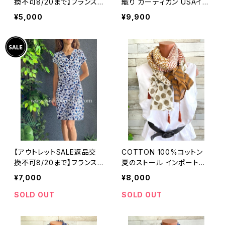
換不可8/20まで】フランス
織り カーディガン USAイン
製インポートワンピース｜L
ポート/ブルー
¥5,000
¥9,900
ONNKEL PARIS クラシカ
ルデザイン｜ボックスプリー
ツ ワンピース/ブラウン系
【アウトレットSALE返品交
COTTON 100%コットン
換不可8/20まで】フランス
夏のストール インポート大
製インポートワンピース｜カ
判・ロングストール・通気
¥7,000
¥8,000
シュクールワンピース/立体
性・肌触り良いスカーフ/ブ
ワッフル・ホワイト＆ブルーフ
ラウン系ドット＆ボーダー
SOLD OUT
SOLD OUT
ラワー(L)