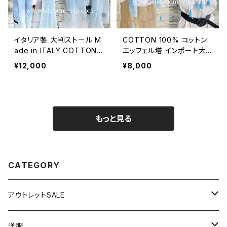
イタリア製 大判ストール M
COTTON 100% コットン
ade in ITALY COTTON 1
エッフェル塔 インポート大
00% コットン｜ロングスト
判ストール ・心地よい肌触
¥12,000
¥8,000
ール・心地よい肌触りのスカ
りのスカーフ/ブルー＆ネイ
ーフ/ブルーグラデーション
ビー
もっと見る
CATEGORY
アウトレットSALE
1000円
洋服