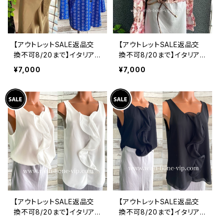
【アウトレットSALE返品交
【アウトレットSALE返品交
換不可8/20まで】イタリア
換不可8/20まで】イタリア
製シャツ・ブラウス・トップス
製トップス｜ Made in ITA
¥7,000
¥7,000
｜Made in ITALY｜ロール
LY｜フリル長袖 ロマンテ
アップ デザイン袖プリントシ
ィックフラワープリントトッ
ャツ/ブルー
プス/ピンク-SALE
【アウトレットSALE返品交
【アウトレットSALE返品交
換不可8/20まで】イタリア
換不可8/20まで】イタリア