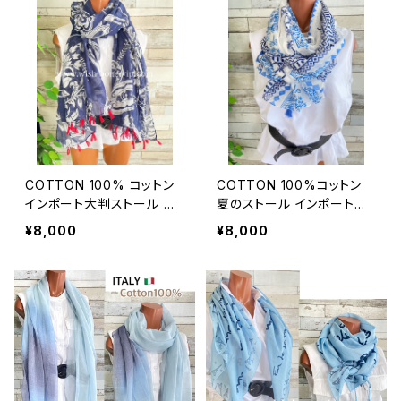
COTTON 100% コットン
COTTON 100%コットン
インポート大判ストール ｜
夏のストール インポート大
ロングストール・心地よい肌
判・ロングストール・通気
¥8,000
¥8,000
触りのスカーフ/ネイビー＆
性・肌触り良いスカーフ/エ
レッド
ーゲ海タイル・ブルー