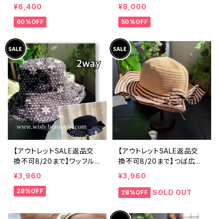
製 CASADEILUCA ITALY
製 CASADEILUCA ITALY
¥6,400
¥8,000
｜前フリル＆BIGフリルトッ
｜前フリル＆BIGフリルトッ
60%OFF
50%OFF
プス /ホワイト
プス /ブラック
【アウトレットSALE返品交
【アウトレットSALE返品交
換不可8/20まで】ワッフル
換不可8/20まで】つば広サ
立体フラワー＆無地 2way
マーハット・通気性・軽量 ワ
¥3,960
¥3,960
リバーシブルハット・ワイヤ
イヤー入りハット ボーダー
28%OFF
ー入り変形ハット・フラワー
＆BIGリボン・女優帽 UV/紫
SOLD OUT
28%OFF
帽子【ブラック】
外線対策 レディースハット・
帽子【ベージュ】