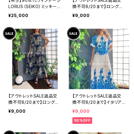
【希少】90年代ヴィンテージ
【アウトレットSALE返品交
LORUS（SEIKO）ミッキーマ
換不可8/20まで】ロングワ
ウス 腕時計（RRS260） 1
ンピース・マキシワンピー
¥25,000
¥9,000
990年代未使用品 電池交
ス・サラッと軽やか春夏ワン
換済み SEIKO海外仕様 #
ピース/ブラックフラワー
LOR④
【アウトレットSALE返品交
【アウトレットSALE返品交
換不可8/20まで】ロングワ
換不可8/20まで】イタリア
ンピース・マキシワンピー
製ロング・マキシスカート＆
¥9,000
¥9,000
ス・サラッと軽やか春夏ワン
トップス セットアップ /ホワ
50%OFF
ピース/モスグリーンフラワ
イト＆ブルー(S)(M)(L)
ー