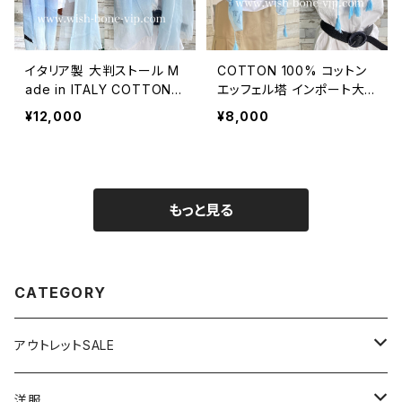
イタリア製 大判ストール M
COTTON 100% コットン
ade in ITALY COTTON 1
エッフェル塔 インポート大
00% コットン｜ロングスト
判ストール ・心地よい肌触
¥12,000
¥8,000
ール・心地よい肌触りのスカ
りのスカーフ/ブルー＆ネイ
ーフ/ブルーグラデーション
ビー
もっと見る
CATEGORY
アウトレットSALE
1000円
洋服