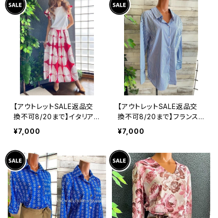
【アウトレットSALE返品交
【アウトレットSALE返品交
換不可8/20まで】イタリア
換不可8/20まで】フランス
製インポート セットアップド
インポート・BIGシャツ｜ピ
¥7,000
¥7,000
レス｜ロングスカート＆カッ
ンストライプ デザインシャ
トソーSET｜Made in Ital
ツ・後ろ飾りアクセサリー
y/ホワイト＆レッド(S)(M)
ロングシャツ/ブルー
(L)(XL)