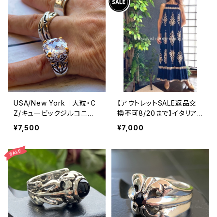
USA/New York｜大粒・C
【アウトレットSALE返品交
Z/キュービックジルコニア
換不可8/20まで】イタリア
アンティークデザイン｜ゴッ
製マキシワンピース イン
¥7,500
¥7,000
ドリング｜クリア＆シルバー
ポート ロングワンピース ロ
＆ゴールド
ング丈マキシドレス /ネイビ
ー