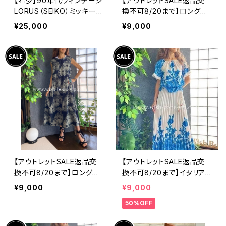
【希少】90年代ヴィンテージ
【アウトレットSALE返品交
LORUS（SEIKO）ミッキーマ
換不可8/20まで】ロングワ
ウス 腕時計（RRS260） 1
ンピース・マキシワンピー
¥25,000
¥9,000
990年代未使用品 電池交
ス・サラッと軽やか春夏ワン
換済み SEIKO海外仕様 #
ピース/ブラックフラワー
LOR④
【アウトレットSALE返品交
【アウトレットSALE返品交
換不可8/20まで】ロングワ
換不可8/20まで】イタリア
ンピース・マキシワンピー
製ロング・マキシスカート＆
¥9,000
¥9,000
ス・サラッと軽やか春夏ワン
トップス セットアップ /ホワ
50%OFF
ピース/モスグリーンフラワ
イト＆ブルー(S)(M)(L)
ー