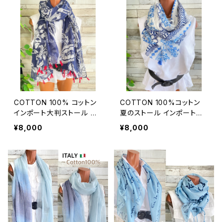
COTTON 100% コットン
COTTON 100%コットン
インポート大判ストール ｜
夏のストール インポート大
ロングストール・心地よい肌
判・ロングストール・通気
¥8,000
¥8,000
触りのスカーフ/ネイビー＆
性・肌触り良いスカーフ/エ
レッド
ーゲ海タイル・ブルー