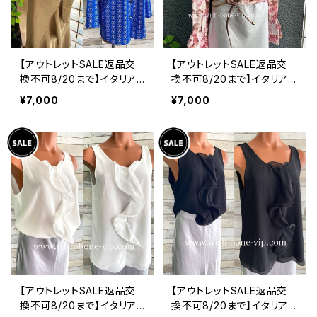
【アウトレットSALE返品交
【アウトレットSALE返品交
換不可8/20まで】イタリア
換不可8/20まで】イタリア
製シャツ・ブラウス・トップス
製トップス｜ Made in ITA
¥7,000
¥7,000
｜Made in ITALY｜ロール
LY｜フリル長袖 ロマンテ
アップ デザイン袖プリントシ
ィックフラワープリントトッ
ャツ/ブルー
プス/ピンク-SALE
【アウトレットSALE返品交
【アウトレットSALE返品交
換不可8/20まで】イタリア
換不可8/20まで】イタリア