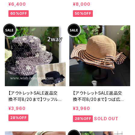
製 CASADEILUCA ITALY
製 CASADEILUCA ITALY
¥6,400
¥8,000
｜前フリル＆BIGフリルトッ
｜前フリル＆BIGフリルトッ
60%OFF
50%OFF
プス /ホワイト
プス /ブラック
【アウトレットSALE返品交
【アウトレットSALE返品交
換不可8/20まで】ワッフル
換不可8/20まで】つば広サ
立体フラワー＆無地 2way
マーハット・通気性・軽量 ワ
¥3,960
¥3,960
リバーシブルハット・ワイヤ
イヤー入りハット ボーダー
28%OFF
ー入り変形ハット・フラワー
＆BIGリボン・女優帽 UV/紫
SOLD OUT
28%OFF
帽子【ブラック】
外線対策 レディースハット・
帽子【ベージュ】