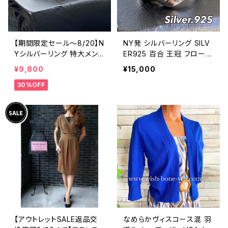
【期間限定セール～8/20】N
NY発 シルバーリング SILV
Yシルバーリング 特大メン
ER925 百合 王冠 フローラ
ズリング SILVER925 フェザ
ルリング ブラックストーン
¥9,800
¥15,000
ーリング ナバホ族 インディ
指輪
30%OFF
アンジュエリー 太め 指輪
ホピ
【アウトレットSALE返品交
なめらかヴィスコース混 羽