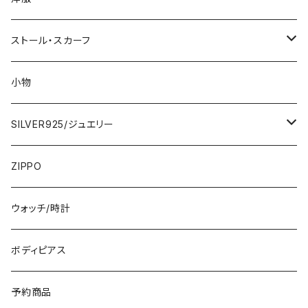
2000円
インポートワンピース
ストール・スカーフ
ロング・マキシ
3000円
トップス・カーディガン・アウター
大判ストール・ロングスカーフ
小物
ひざ・ミディ
カーディガン
5000円
スカート・パンツ
小さめスカーフ
SILVER925/ジュエリー
フランス製ワンピース
イタリア製ジャケット
7000円
コットンストール・スカーフ
指輪・リング
ZIPPO
イタリア製ワンピース
トップス・シャツ
冬物・マフラー
ネックレス・ペンダントトップ
ウォッチ/時計
イギリス製ワンピース
ニット・セーター(春秋冬)
ピアス・イヤリング
ボディピアス
イタリア製コート
ブレスレット・バングル
予約商品