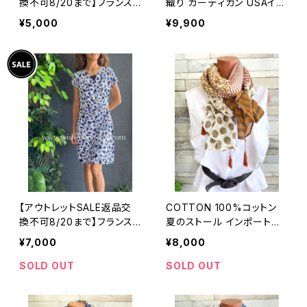
換不可8/20まで】フランス
織り カーディガン USAイン
製インポートワンピース｜L
ポート/ブルー
¥5,000
¥9,900
ONNKEL PARIS クラシカ
ルデザイン｜ボックスプリー
ツ ワンピース/ブラウン系
【アウトレットSALE返品交
COTTON 100%コットン
換不可8/20まで】フランス
夏のストール インポート大
製インポートワンピース｜カ
判・ロングストール・通気
¥7,000
¥8,000
シュクールワンピース/立体
性・肌触り良いスカーフ/ブ
ワッフル・ホワイト＆ブルーフ
ラウン系ドット＆ボーダー
SOLD OUT
SOLD OUT
ラワー(L)