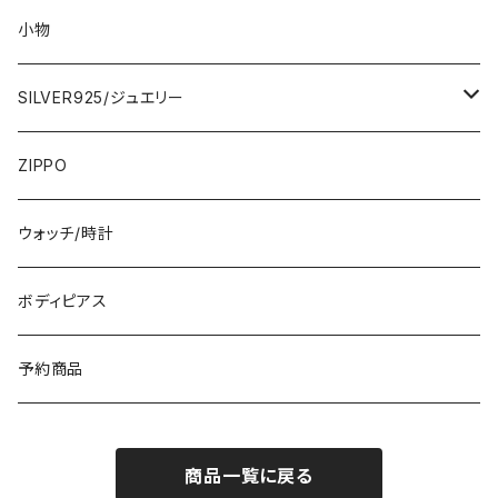
ロング・マキシ
3000円
トップス・カーディガン・アウター
大判ストール・ロングスカーフ
小物
ひざ・ミディ
カーディガン
5000円
スカート・パンツ
小さめスカーフ
SILVER925/ジュエリー
フランス製ワンピース
イタリア製ジャケット
7000円
コットンストール・スカーフ
指輪・リング
ZIPPO
イタリア製ワンピース
トップス・シャツ
冬物・マフラー
ネックレス・ペンダントトップ
ウォッチ/時計
イギリス製ワンピース
ニット・セーター(春秋冬)
ピアス・イヤリング
ボディピアス
イタリア製コート
ブレスレット・バングル
予約商品
その他のアウター
VERSANIジュエリー｜ベルサーニSILVER925
商品一覧に戻る