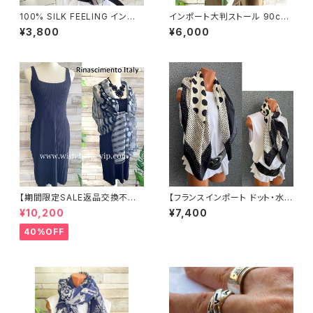
100% SILK FEELING インポ
インポート大判ストール 90cm
ートスカーフ｜ 透けシフォンス
大判スクエア Silk Feeling お
¥3,800
¥6,000
カーフ・アレンジ小さめスカー
しゃれスカーフ/グリーン
フ・バッグスカーフ/グリーン系
【期間限定SALE返品交換不可
【フランスインポート ドット・水玉
8/20まで】イタリア製インポート
大判スカーフ】90cmスクエア
¥10,200
¥7,400
ワンピース｜Rinascimentoリ
スカーフ/ホワイト＆ブラックMIX
ナシメント｜プリーツ リブ織りサ
ドット
40%OFF
マーニットワンピース/ブラック
(SM)