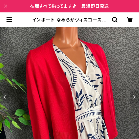
在庫すべて揃ってます🎵 最短即日発送
インポート なめらかヴィスコース混
羽織りもの 八分袖・長袖カーディガ
ン/レッド | インポートファッション＆
ジュエリー Wish Bone VIP