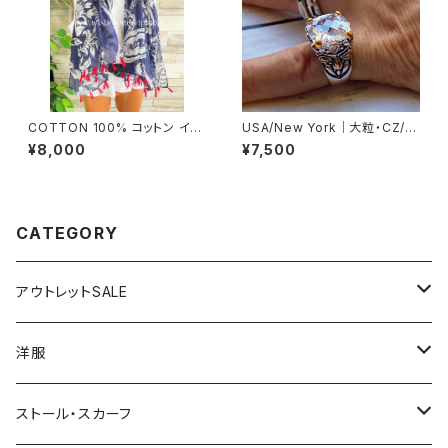
COTTON 100% コットン イン
USA/New York｜大粒・CZ/キ
ポート大判ストール ｜ロングス
ュービックジルコニア アンティ
¥8,000
¥7,500
トール・心地よい肌触りのスカー
ークデザイン｜ゴッドリング｜ク
フ/ネイビー＆レッド
リア＆シルバー＆ゴールド
CATEGORY
アウトレットSALE
1000円
洋服
2000円
インポートワンピース
ストール・スカーフ