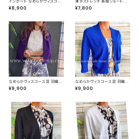
インポート なめらかヴィスコー
薄手ストレッチ 長袖ショートボ
ス混 羽織りもの 八分袖・長袖カ
レロ・ロングスリーブカーディガ
¥8,900
¥7,800
ーディガン/ホワイト
ン UV・紫外線対策 羽織りもの
ボレロ/ブラック
なめらかヴィスコース混 羽織り
なめらかヴィスコース混 羽織り
カーディガン USAインポート/パ
カーディガン USAインポート/ブ
¥9,900
¥9,900
ープル
ルー