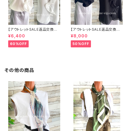
【アウトレットSALE返品交換不
【アウトレットSALE返品交換不
可8/20まで】イタリア製 CASA
可8/20まで】イタリア製 CASA
¥6,400
¥8,000
DEILUCA ITALY｜前フリル＆B
DEILUCA ITALY｜前フリル＆B
IGフリルトップス /ホワイト
IGフリルトップス /ブラック
60%OFF
50%OFF
その他の商品