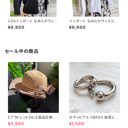
USAインポート なめらかヴィス
インポート なめらかヴィスコー
コース混 七分袖 カーディガン/
ス混 羽織り 七～八分袖カーデ
¥9,900
¥9,900
ブラック
ィガン/ホワイト
セール中の商品
【アウトレットSALE返品交換不
ボディピアス CBR6G 両耳2個
可8/20まで】つば広サマーハッ
セット 1ボール ネジ式 簡単脱着
¥3,960
¥1,500
ト・通気性・軽量 ワイヤー入りハ
サージカルステンレス NY直輸