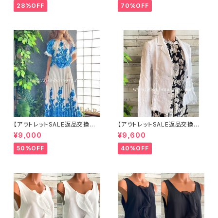
ット ボーダー＆BIGリボン・女優
入
28%OFF
70%OFF
帽 UV/紫外線対策 レディースハ
ット・帽子【ベージュ】
【アウトレットSALE返品交換不
【アウトレットSALE返品交換不
可8/20まで】イタリア製ロング・
可8/20まで】イタリア製サマー
¥9,000
¥9,600
マキシスカート＆トップス セット
ジャケット｜Made in ITALY｜
アップ /ホワイト＆ブルー(S)(M)
リネン麻 飾りエリ ジャケット/ホ
50%OFF
40%OFF
(L)
ワイト