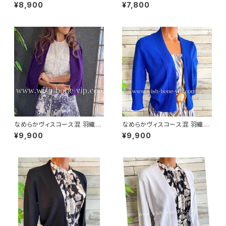
ス混 羽織りもの 八分袖・長袖カ
レロ・ロングスリーブカーディガ
¥8,900
¥7,800
ーディガン/ホワイト
ン UV・紫外線対策 羽織りもの
ボレロ/ブラック
なめらかヴィスコース混 羽織り
なめらかヴィスコース混 羽織り
カーディガン USAインポート/パ
カーディガン USAインポート/ブ
¥9,900
¥9,900
ープル
ルー