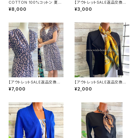
COTTON 100%コットン 夏の
【アウトレットSALE返品交換不
ストール インポート大判・ロング
可8/20まで】イタリア/ITALYイ
¥8,000
¥3,000
ストール・通気性・肌触り良いス
ンポート 大判ストール・SILK F
カーフ/エーゲ海タイル・ブルー
eeling ツヤ/ロングストール・ス
カーフ/爽やかブルー
【アウトレットSALE返品交換不
【アウトレットSALE返品交換不
可フランス製インポートワンピー
可8/20まで】【フランスインポー
¥7,000
¥2,000
ス｜FIFILLES de PARIS フィ
ト】 90cm大判スクエア 室内ス
フィーユ・パリ｜プリントワンピ
カーフ ツヤスカーフ/ガーデンフ
ース｜ジャージ・ストレッチ 膝丈
ラワー・イエロー
ワンピース/シック(T2)(T3)