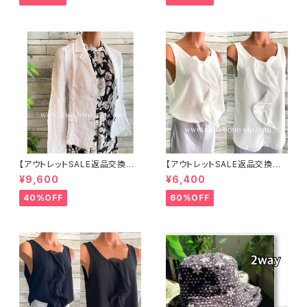
帽 UV/紫外線対策 レディースハ
ット・帽子【ベージュ】
【アウトレットSALE返品交換不
【アウトレットSALE返品交換不
可8/20まで】イタリア製サマー
可8/20まで】イタリア製 CASA
¥9,600
¥6,400
ジャケット｜Made in ITALY｜
DEILUCA ITALY｜前フリル＆B
リネン麻 飾りエリ ジャケット/ホ
IGフリルトップス /ホワイト
40%OFF
60%OFF
ワイト