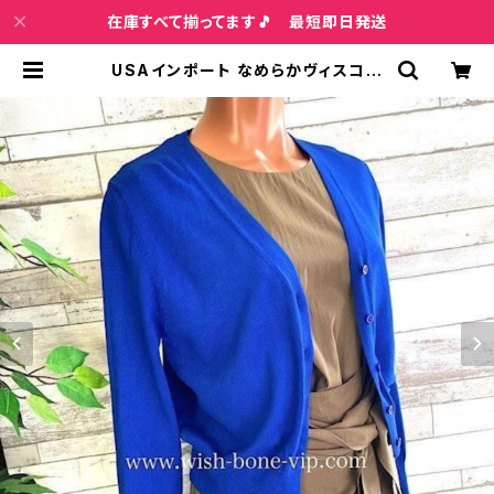
在庫すべて揃ってます🎵 最短即日発送
USAインポート なめらかヴィスコー
ス混 前ボタン 長袖 カーディガン/ブ
ルー | インポートファッション＆ジュ
エリー Wish Bone VIP