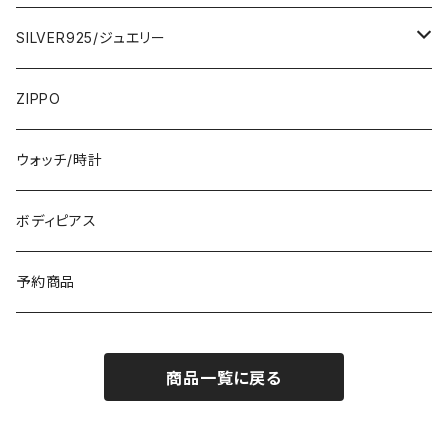
ひざ・ミディ
カーディガン
5000円
スカート・パンツ
小さめスカーフ
SILVER925/ジュエリー
フランス製ワンピース
イタリア製ジャケット
7000円
コットンストール・スカーフ
指輪・リング
ZIPPO
イタリア製ワンピース
トップス・シャツ
冬物・マフラー
ネックレス・ペンダントトップ
ウォッチ/時計
イギリス製ワンピース
ニット・セーター(春秋冬)
ピアス・イヤリング
ボディピアス
イタリア製コート
ブレスレット・バングル
予約商品
その他のアウター
VERSANIジュエリー｜ベルサーニSILVER925
商品一覧に戻る