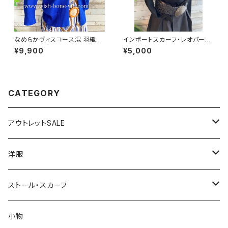
なめらかヴィスコース混 羽織り
インポートスカーフ・レオパード/
カーディガン USAインポート/ブ
ヒョウ柄 小さめスカーフ ツヤス
¥9,900
¥5,000
ルー
カーフ・バッグスカーフ/レオパー
ド
CATEGORY
アウトレットSALE
1000円
洋服
2000円
インポートワンピース
ストール・スカーフ
ロング・マキシ
3000円
トップス・カーディガン・アウター
大判ストール・ロングスカーフ
小物