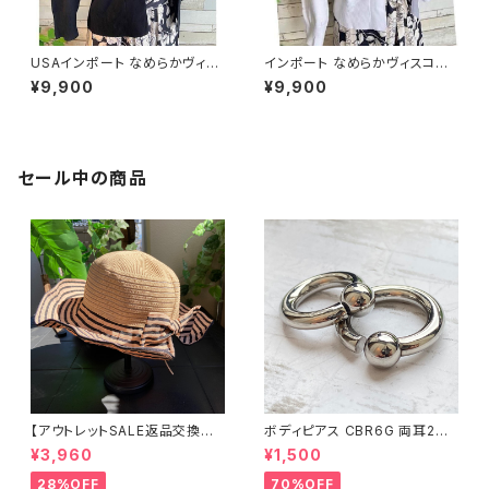
USAインポート なめらかヴィス
インポート なめらかヴィスコー
コース混 七分袖 カーディガン/
ス混 羽織り 七～八分袖カーデ
¥9,900
¥9,900
ブラック
ィガン/ホワイト
セール中の商品
【アウトレットSALE返品交換不
ボディピアス CBR6G 両耳2個
可8/20まで】つば広サマーハッ
セット 1ボール ネジ式 簡単脱着
¥3,960
¥1,500
ト・通気性・軽量 ワイヤー入りハ
サージカルステンレス NY直輸
ット ボーダー＆BIGリボン・女優
入
28%OFF
70%OFF