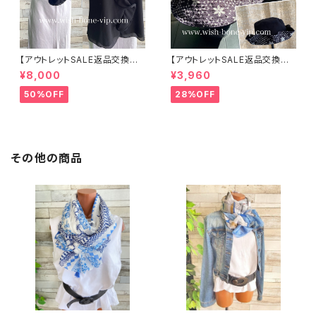
【アウトレットSALE返品交換不
【アウトレットSALE返品交換不
可8/20まで】イタリア製 CASA
可8/20まで】ワッフル立体フラワ
¥8,000
¥3,960
DEILUCA ITALY｜前フリル＆B
ー＆無地 2way リバーシブルハ
IGフリルトップス /ブラック
ット・ワイヤー入り変形ハット・フ
50%OFF
28%OFF
ラワー帽子【ブラック】
その他の商品