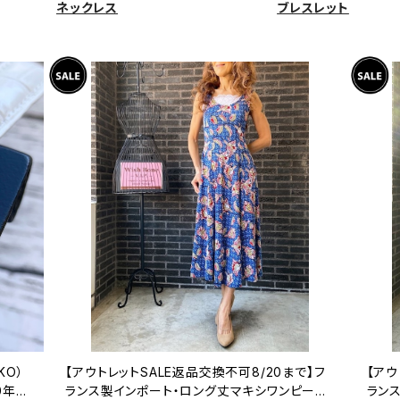
ネックレス
ブレスレット
KO）
【アウトレットSALE返品交換不可8/20まで】フ
【アウ
0年代
ランス製インポート・ロング丈マキシワンピース
ラン