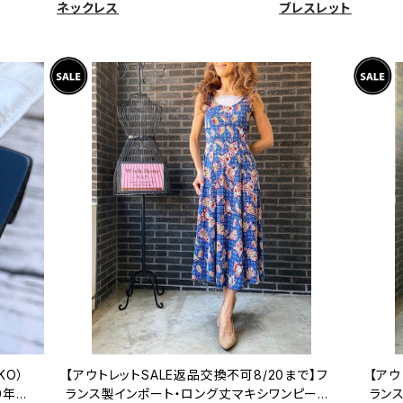
ネックレス
ブレスレット
KO）
【アウトレットSALE返品交換不可8/20まで】フ
【アウ
0年代
ランス製インポート・ロング丈マキシワンピース
ラン