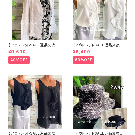
【アウトレットSALE返品交換不
【アウトレットSALE返品交換不
可8/20まで】イタリア製サマー
可8/20まで】イタリア製 CASA
¥9,600
¥6,400
ジャケット｜Made in ITALY｜
DEILUCA ITALY｜前フリル＆B
リネン麻 飾りエリ ジャケット/ホ
IGフリルトップス /ホワイト
40%OFF
60%OFF
ワイト
【アウトレットSALE返品交換不
【アウトレットSALE返品交換不