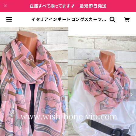
在庫すべて揃ってます🎵 最短即日発送
イタリアインポートロングスカーフ・
大判スカーフ/ヨーロピアンホース・馬
柄・ピンク | インポートファッション＆
ジュエリー Wish Bone VIP