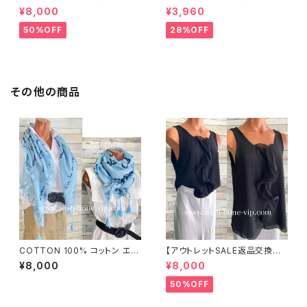
可8/20まで】イタリア製 CASA
可8/20まで】ワッフル立体フラワ
¥8,000
¥3,960
DEILUCA ITALY｜前フリル＆B
ー＆無地 2way リバーシブルハ
IGフリルトップス /ブラック
ット・ワイヤー入り変形ハット・フ
50%OFF
28%OFF
ラワー帽子【ブラック】
その他の商品
COTTON 100% コットン エッ
【アウトレットSALE返品交換不
フェル塔 インポート大判ストー
可8/20まで】イタリア製 CASA
¥8,000
¥8,000
ル ・心地よい肌触りのスカーフ/
DEILUCA ITALY｜前フリル＆B
ブルー＆ネイビー
IGフリルトップス /ブラック
50%OFF