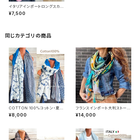
イタリアインポートロングスカー
フ・大判スカーフ/ヨーロピアン
¥7,500
ホース・馬柄・ピンク
同じカテゴリの商品
COTTON 100%コットン・夏の
フランスインポート大判ストー
ストール インポート大判ストー
ル・スクエア調タッセル付き ポリ
¥8,000
¥14,000
ル ｜通気性・肌触りの良いロン
エステル ストール・スカーフ｜ア
グストール・スカーフ/マリン・ブ
フリカンプリント GIRL/グリーン
ルー
系