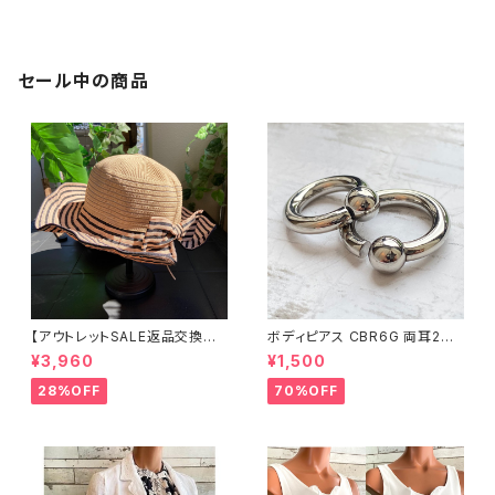
カーフ/エスニックブラウン
ブルー＆ネイビー
セール中の商品
【アウトレットSALE返品交換不
ボディピアス CBR6G 両耳2個
可8/20まで】つば広サマーハッ
セット 1ボール ネジ式 簡単脱着
¥3,960
¥1,500
ト・通気性・軽量 ワイヤー入りハ
サージカルステンレス NY直輸
ット ボーダー＆BIGリボン・女優
入
28%OFF
70%OFF
帽 UV/紫外線対策 レディースハ
ット・帽子【ベージュ】