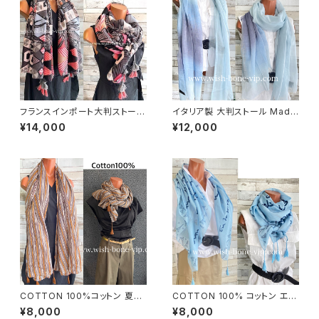
フランスインポート大判ストー
イタリア製 大判ストール Made
ル・スクエア調タッセル付き ポリ
in ITALY COTTON 100% コ
¥14,000
¥12,000
エステル ストール・スカーフ｜幾
ットン｜ロングストール・心地よ
何学/ピンクグレー
い肌触りのスカーフ/ブルーグラ
デーション
COTTON 100%コットン 夏の
COTTON 100% コットン エッ
ストール インポート大判・ロング
フェル塔 インポート大判ストー
¥8,000
¥8,000
ストール・通気性・肌触り良いス
ル ・心地よい肌触りのスカーフ/