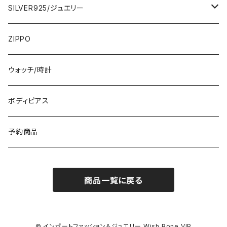
ひざ・ミディ
カーディガン
5000円
スカート・パンツ
小さめスカーフ
SILVER925/ジュエリー
フランス製ワンピース
イタリア製ジャケット
7000円
コットンストール・スカーフ
指輪・リング
ZIPPO
イタリア製ワンピース
トップス・シャツ
冬物・マフラー
ネックレス・ペンダントトップ
ウォッチ/時計
イギリス製ワンピース
ニット・セーター(春秋冬)
ピアス・イヤリング
ボディピアス
イタリア製コート
ブレスレット・バングル
予約商品
その他のアウター
VERSANIジュエリー｜ベルサーニSILVER925
商品一覧に戻る
© インポートファッション＆ジュエリー Wish Bone VIP