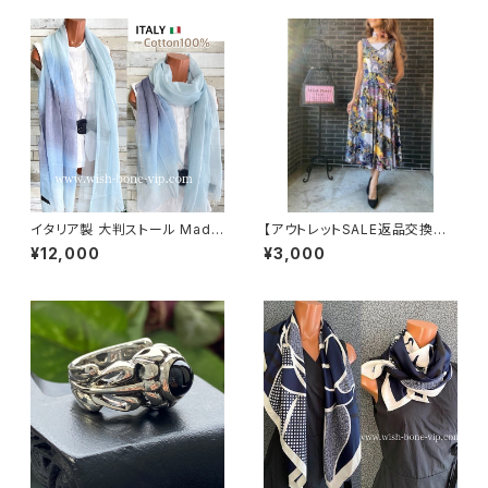
イタリア製 大判ストール Made
【アウトレットSALE返品交換不
in ITALY COTTON 100% コ
可8/20まで】フランス製インポ
¥12,000
¥3,000
ットン｜ロングストール・心地よ
ート・ロング丈マキシワンピース
い肌触りのスカーフ/ブルーグラ
｜フレアAライン・ストレッチ製ジ
デーション
ャージ/イエロー系プリント