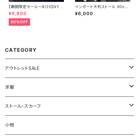
【期間限定セール～8/20】NYシ
インポート大判ストール 90cm
ルバーリング 特大メンズリング
大判スクエア Silk Feeling お
¥9,800
¥6,000
SILVER925 フェザーリング ナ
しゃれなツヤスカーフ/ネイビー
バホ族 インディアンジュエリー
30%OFF
太め 指輪 ホピ
CATEGORY
アウトレットSALE
1000円
洋服
2000円
インポートワンピース
ストール・スカーフ
ロング・マキシ
3000円
トップス・カーディガン・アウター
大判ストール・ロングスカーフ
小物