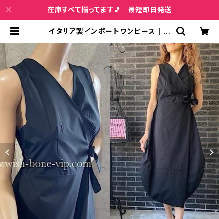
在庫すべて揃ってます🎵 最短即日発送
イタリア製インポートワンピース｜M
ade in ITALY｜コットン100%ラッ
プ・バルーンワンピース｜ミモレ・ロン
グワンピース/ブラック無地 | インポ
ートファッション＆ジュエリー Wish
Bone VIP