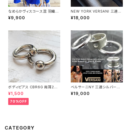
なめらかヴィスコース混 羽織り
NEW YORK VERSANI 三連シ
カーディガン USAインポート/ブ
ルバーリング【19～24号】ポリゴ
¥9,900
¥18,000
ルー
ンデザイン ベルサーニ｜シルバ
ー925リング｜3連タイプ/カク
｜ Polygon Stackable Ring
ボディピアス CBR6G 両耳2個
ベルサーニNY 三連シルバーリ
セット 1ボール ネジ式 簡単脱着
ング【11～16号】VERSANI NE
¥1,500
¥19,000
サージカルステンレス NY直輸
WYORK ホールドット｜シルバ
入
ー925リング｜3連タイプ/穴あ
70%OFF
きドット Perforated Stackab
le Ring
CATEGORY