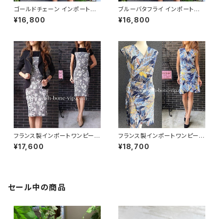
ゴールドチェーン インポートワ
ブルーバタフライ インポートワ
ンピース｜ストレッチジャージ
ンピース｜ストレッチジャージミ
¥16,800
¥16,800
七分袖ワンピース｜ブラック
モレ・ミディ丈ワンピース｜ブル
ー
フランス製インポートワンピース
フランス製インポートワンピース
｜LONKEL PARIS｜タイトワン
｜FIFILLES de PARIS フィフィ
¥17,600
¥18,700
ピース｜ジャージワンピース/白
ーユ・パリ｜プリントワンピース
黒グレンチェックフラワー
｜ジャージ・ストレッチ カシュク
ールワンピース/リーフプリント・
ブルー系(T1)
セール中の商品