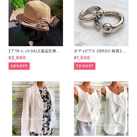
【アウトレットSALE返品交換不
ボディピアス CBR6G 両耳2個
可8/20まで】つば広サマーハッ
セット 1ボール ネジ式 簡単脱着
¥3,960
¥1,500
ト・通気性・軽量 ワイヤー入りハ
サージカルステンレス NY直輸
ット ボーダー＆BIGリボン・女優
入
28%OFF
70%OFF
帽 UV/紫外線対策 レディースハ
ット・帽子【ベージュ】