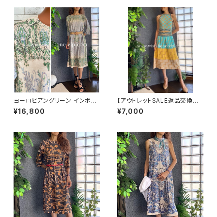
ヨーロピアングリーン インポー
【アウトレットSALE返品交換不
トワンピース｜ストレッチジャー
可8/20まで】ホルターネック＆
¥16,800
¥7,000
ジ 七分袖ワンピース｜グリーン
厚手ニットワンピース｜切り替え
バイカラー ミモレワンピース /
ブルー＆イエロー