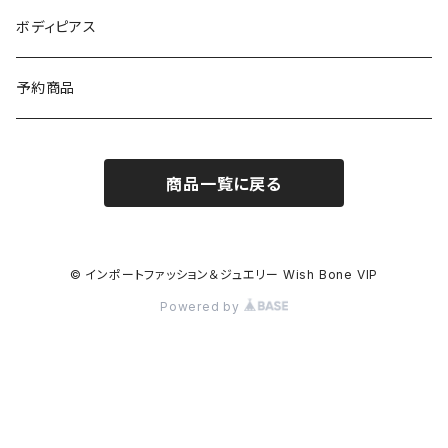
イギリス製ワンピース
ニット・セーター(春秋冬)
ピアス・イヤリング
ボディピアス
イタリア製コート
ブレスレット・バングル
予約商品
その他のアウター
VERSANIジュエリー｜ベルサーニSILVER925
商品一覧に戻る
© インポートファッション＆ジュエリー Wish Bone VIP
Powered by