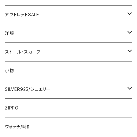
アウトレットSALE
1000円
洋服
2000円
インポートワンピース
ストール・スカーフ
ロング・マキシ
3000円
トップス・カーディガン・アウター
大判ストール・ロングスカーフ
小物
ひざ・ミディ
カーディガン
5000円
スカート・パンツ
小さめスカーフ
SILVER925/ジュエリー
フランス製ワンピース
イタリア製ジャケット
7000円
コットンストール・スカーフ
指輪・リング
ZIPPO
イタリア製ワンピース
トップス・シャツ
冬物・マフラー
ネックレス・ペンダントトップ
ウォッチ/時計