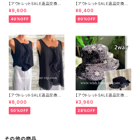
【アウトレットSALE返品交換不
【アウトレットSALE返品交換不
可8/20まで】イタリア製サマー
可8/20まで】イタリア製 CASA
¥9,600
¥6,400
ジャケット｜Made in ITALY｜
DEILUCA ITALY｜前フリル＆B
リネン麻 飾りエリ ジャケット/ホ
IGフリルトップス /ホワイト
40%OFF
60%OFF
ワイト
【アウトレットSALE返品交換不
【アウトレットSALE返品交換不
可8/20まで】イタリア製 CASA
可8/20まで】ワッフル立体フラワ
¥8,000
¥3,960
DEILUCA ITALY｜前フリル＆B
ー＆無地 2way リバーシブルハ
IGフリルトップス /ブラック
ット・ワイヤー入り変形ハット・フ
50%OFF
28%OFF
ラワー帽子【ブラック】
その他の商品