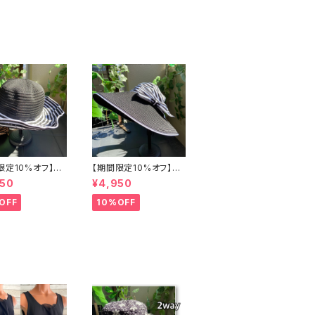
限定10%オフ】つ
【期間限定10%オフ】つ
マーハット・通気
ば広サマーハット・サン
950
¥4,950
量 ワイヤー入り
バイザー ボーダー切り
 ボーダー＆BIGリ
替え BIGリボン・女優帽
OFF
10%OFF
女優帽 紫外線/U
UV対策 レディースハッ
 レディースハッ
ト・帽子【ブラック】
子【ブラック】