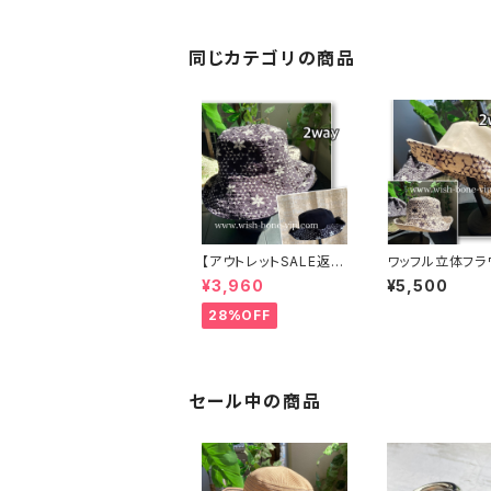
変形ハット・フラワー帽
子【ライトグリーン】
同じカテゴリの商品
【アウトレットSALE返品
ワッフル立体フラ
交換不可8/20まで】ワ
無地 2way リ
¥3,960
¥5,500
ッフル立体フラワー＆無
ルハット・ワイヤ
地 2way リバーシブル
変形ハット・フラ
28%OFF
ハット・ワイヤー入り変
子【クリームベー
形ハット・フラワー帽子
【ブラック】
セール中の商品