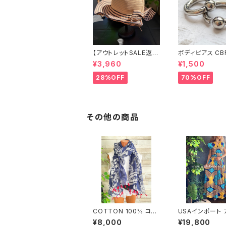
【アウトレットSALE返品
ボディピアス CB
交換不可8/20まで】つ
両耳2個セット 1
¥3,960
¥1,500
ば広サマーハット・通気
ネジ式 簡単脱着
性・軽量 ワイヤー入り
ジカルステンレス
28%OFF
70%OFF
ハット ボーダー＆BIGリ
輸入
ボン・女優帽 UV/紫外
線対策 レディースハッ
ト・帽子【ベージュ】
その他の商品
COTTON 100% コッ
USAインポート 
トン インポート大判スト
カンプリント ロ
¥8,000
¥19,800