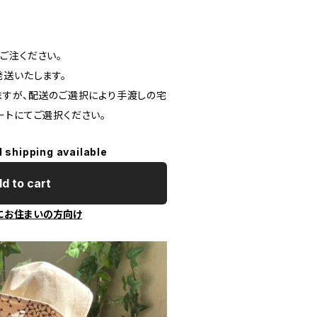
ご注ください。
発送いたします。
ますが、配送のご選択により手渡しの宅
ートにてご選択ください。
l shipping available
d to cart
にお住まいの方向け