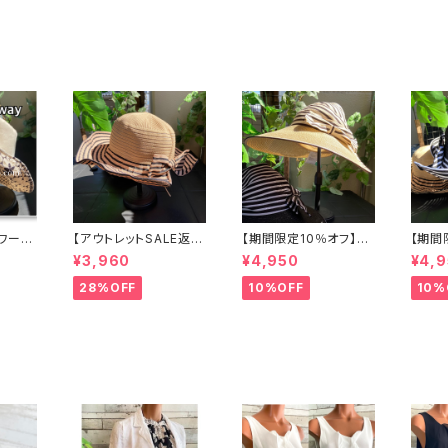
ワー＆
【アウトレットSALE返品
【期間限定10％オフ】つ
【期間
バーシブ
交換不可8/20まで】つ
ば広サマーハット・サン
ば広サ
¥3,960
¥4,950
¥4,
ー入り
ば広サマーハット・通気
バイザー ボーダー切り
性・軽
ワー帽
性・軽量 ワイヤー入り
替え BIGリボン・女優帽
ハット
28%OFF
10%OFF
10%
ジュ】
ハット ボーダー＆BIGリ
紫外線対策 レディース
ボン・
ボン・女優帽 UV/紫外
ハット・帽子【ベージュ】
V対策
線対策 レディースハッ
ト・帽
ト・帽子【ベージュ】