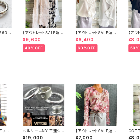
R6G
【アウトレットSALE返品
【アウトレットSALE返品
【アウ
ボール
交換不可8/20まで】イ
交換不可8/20まで】イ
交換不
¥9,600
¥6,400
¥8,
 サー
タリア製サマージャケッ
タリア製 CASADEILU
タリア製
 NY直
ト｜Made in ITALY｜
CA ITALY｜前フリル＆
CA ITALY｜前フリル＆
40%OFF
60%OFF
50%
リネン麻 飾りエリ ジャ
BIGフリルトップス /ホワ
BIGフ
ケット/ホワイト
イト
ック
アフリ
ベルサーニNY 三連シル
【アウトレットSALE返品
COT
ングドレ
バーリング【11～16号】
交換不可8/20まで】イ
ン 夏
¥19,000
¥7,000
¥8,