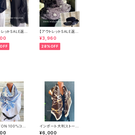
トレットSALE返品
【アウトレットSALE返品
可8/20まで】イ
交換不可8/20まで】ワ
000
¥3,960
 CASADEILU
ッフル立体フラワー＆無
地 2way リバーシブル
OFF
28%OFF
リルトップス /ブラ
ハット・ワイヤー入り変
形ハット・フラワー帽子
【ブラック】
TON 100%コット
インポート大判ストール
のストール インポ
90cm 大判スクエア Si
000
¥6,000