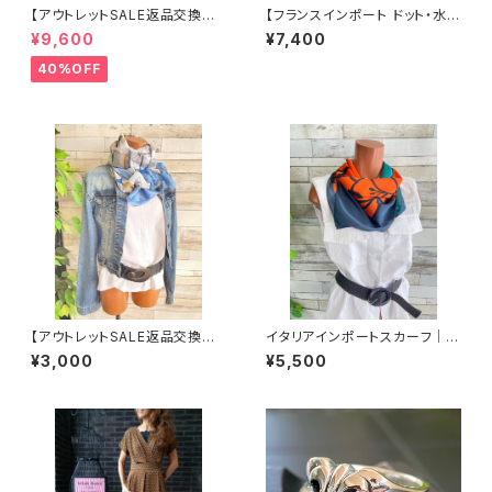
【アウトレットSALE返品交換不
【フランスインポート ドット・水玉
可8/20まで】イタリア製サマー
大判スカーフ】90cmスクエア
¥9,600
¥7,400
ジャケット｜Made in ITALY｜
スカーフ/ホワイト＆ブラックMIX
リネン麻 飾りエリ ジャケット/ホ
ドット
40%OFF
ワイト
【アウトレットSALE返品交換不
イタリアインポートスカーフ｜小
可8/20まで】イタリア/ITALYイ
さめスカーフ ツヤスカーフ・SIL
¥3,000
¥5,500
ンポート 大判ストール・SILK F
K風 バッグスカーフ/オレンジ＆
eeling ツヤ/ロングストール・ス
ブルー系
カーフ/爽やかブルー