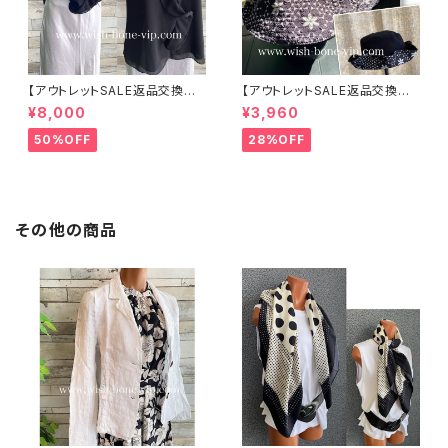
【アウトレットSALE返品交換不
【アウトレットSALE返品交換不
可8/20まで】イタリア製 CASA
可8/20まで】ワッフル立体フラワ
¥8,000
¥3,960
DEILUCA ITALY｜前フリル＆B
ー＆無地 2way リバーシブルハ
IGフリルトップス /ブラック
ット・ワイヤー入り変形ハット・フ
50%OFF
28%OFF
ラワー帽子【ブラック】
その他の商品