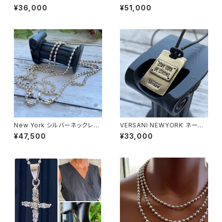
Yorkインポートジュエリー｜C
ポートペンダントトップ｜BIGカ
¥36,000
¥51,000
Z/キュービックジルコニア&シル
ギ・KEY CZ/キュービックジルコ
バーSV925ペンダントトップ 超
ニア&シルバーSV925｜プラチ
特大・HIPHOPクロス/ヒップホ
ナコーティング｜パヴェ・鍵デザ
ップ
イン
New York シルバーネックレス
VERSANI NEWYORK ネーム
50cm ボールチェーン 太め 5m
プレート チョーカー SILVER92
¥47,500
¥33,000
mボール Silver925
5 ペンダント【Stay Cool Be S
trong Pendant Leather Cor
d Necklace】