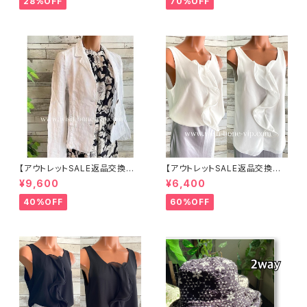
28%OFF
70%OFF
帽 UV/紫外線対策 レディースハ
ット・帽子【ベージュ】
【アウトレットSALE返品交換不
【アウトレットSALE返品交換不
可8/20まで】イタリア製サマー
可8/20まで】イタリア製 CASA
¥9,600
¥6,400
ジャケット｜Made in ITALY｜
DEILUCA ITALY｜前フリル＆B
リネン麻 飾りエリ ジャケット/ホ
IGフリルトップス /ホワイト
40%OFF
60%OFF
ワイト