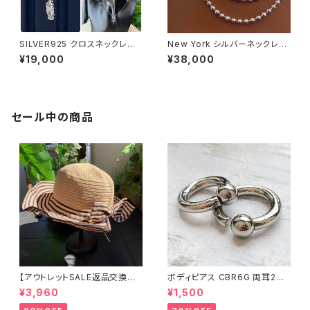
SILVER925 クロスネックレス
New York シルバーネックレス
NewYorkインポートジュエリー
40cm ボールチェーン太め 5m
¥19,000
¥38,000
｜CZ/キュービックジルコニア&
mボール Silver925
シルバーSV925｜プラチナコー
ティング｜プチネックレス・十字
架クロスネックレス
セール中の商品
【アウトレットSALE返品交換不
ボディピアス CBR6G 両耳2個
可8/20まで】つば広サマーハッ
セット 1ボール ネジ式 簡単脱着
¥3,960
¥1,500
ト・通気性・軽量 ワイヤー入りハ
サージカルステンレス NY直輸
ット ボーダー＆BIGリボン・女優
入