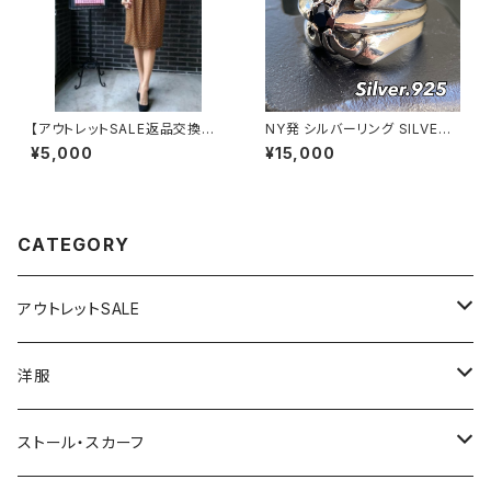
【アウトレットSALE返品交換不
NY発 シルバーリング SILVER9
可8/20まで】フランス製インポ
25 百合 王冠 フローラルリング
¥5,000
¥15,000
ートワンピース｜LONNKEL P
ブラックストーン 指輪
ARIS クラシカルデザイン｜ボッ
クスプリーツ ワンピース/ブラウ
ン系
CATEGORY
アウトレットSALE
1000円
洋服
2000円
インポートワンピース
ストール・スカーフ