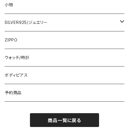
ロング・マキシ
3000円
トップス・カーディガン・アウター
大判ストール・ロングスカーフ
小物
ひざ・ミディ
カーディガン
5000円
スカート・パンツ
小さめスカーフ
SILVER925/ジュエリー
フランス製ワンピース
イタリア製ジャケット
7000円
コットンストール・スカーフ
指輪・リング
ZIPPO
イタリア製ワンピース
トップス・シャツ
冬物・マフラー
ネックレス・ペンダントトップ
ウォッチ/時計
イギリス製ワンピース
ニット・セーター(春秋冬)
ピアス・イヤリング
ボディピアス
イタリア製コート
ブレスレット・バングル
予約商品
その他のアウター
VERSANIジュエリー｜ベルサーニSILVER925
商品一覧に戻る