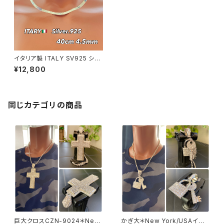
イタリア製 ITALY SV925 シル
バーネックレス スネークチェー
¥12,800
ン 40cmｘ4.5mm レディース・
メンズ
同じカテゴリの商品
巨大クロスCZN-9024＊New
かぎ大＊New York/USAイン