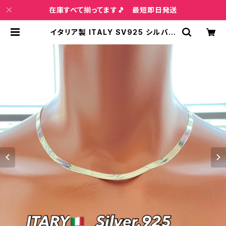
在庫すべて揃ってます🎵 最短即日発送
イタリア製 ITALY SV925 シルバー
ネックレス スネークチェーン 40cm
ｘ4.5mm レディース・メンズ | イン
ポートファッション＆ジュエリー Wis
h Bone VIP