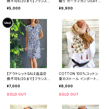
換不可8/20まで】フランス
織り カーディガン USAイン
製インポートワンピース｜L
ポート/ブルー
¥5,000
¥9,900
ONNKEL PARIS クラシカ
ルデザイン｜ボックスプリー
ツ ワンピース/ブラウン系
【アウトレットSALE返品交
COTTON 100%コットン
換不可8/20まで】フランス
夏のストール インポート大
製インポートワンピース｜カ
判・ロングストール・通気
¥7,000
¥8,000
シュクールワンピース/立体
性・肌触り良いスカーフ/ブ
ワッフル・ホワイト＆ブルーフ
ラウン系ドット＆ボーダー
SOLD OUT
SOLD OUT
ラワー(L)