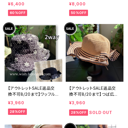
製 CASADEILUCA ITALY
製 CASADEILUCA ITALY
¥6,400
¥8,000
｜前フリル＆BIGフリルトッ
｜前フリル＆BIGフリルトッ
60%OFF
50%OFF
プス /ホワイト
プス /ブラック
【アウトレットSALE返品交
【アウトレットSALE返品交
換不可8/20まで】ワッフル
換不可8/20まで】つば広サ
立体フラワー＆無地 2way
マーハット・通気性・軽量 ワ
¥3,960
¥3,960
リバーシブルハット・ワイヤ
イヤー入りハット ボーダー
28%OFF
ー入り変形ハット・フラワー
＆BIGリボン・女優帽 UV/紫
SOLD OUT
28%OFF
帽子【ブラック】
外線対策 レディースハット・
帽子【ベージュ】