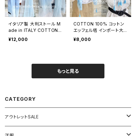
イタリア製 大判ストール M
COTTON 100% コットン
ade in ITALY COTTON 1
エッフェル塔 インポート大
00% コットン｜ロングスト
判ストール ・心地よい肌触
¥12,000
¥8,000
ール・心地よい肌触りのスカ
りのスカーフ/ブルー＆ネイ
ーフ/ブルーグラデーション
ビー
もっと見る
CATEGORY
アウトレットSALE
1000円
洋服