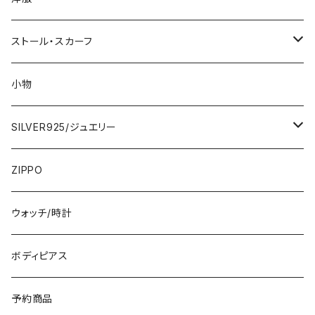
2000円
インポートワンピース
ストール・スカーフ
ロング・マキシ
3000円
トップス・カーディガン・アウター
大判ストール・ロングスカーフ
小物
ひざ・ミディ
カーディガン
5000円
スカート・パンツ
小さめスカーフ
SILVER925/ジュエリー
フランス製ワンピース
イタリア製ジャケット
7000円
コットンストール・スカーフ
指輪・リング
ZIPPO
イタリア製ワンピース
トップス・シャツ
冬物・マフラー
ネックレス・ペンダントトップ
ウォッチ/時計
イギリス製ワンピース
ニット・セーター(春秋冬)
ピアス・イヤリング
ボディピアス
イタリア製コート
ブレスレット・バングル
予約商品