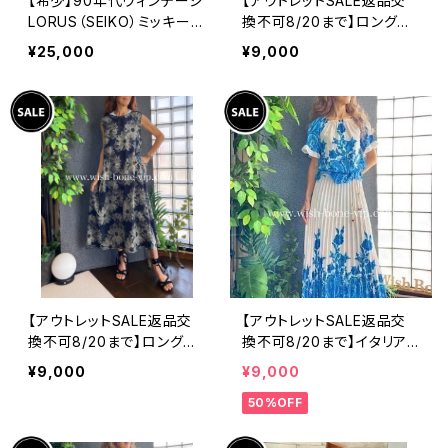
【希少】90年代ヴィンテージ
【アウトレットSALE返品交
LORUS（SEIKO）ミッキーマ
換不可8/20まで】ロングワ
ウス 腕時計（RRS260） 1
ンピース・マキシワンピー
¥25,000
¥9,000
990年代未使用品 電池交
ス・サラッと軽やか春夏ワン
換済み SEIKO海外仕様 #
ピース/ブラックフラワー
LOR④
【アウトレットSALE返品交
【アウトレットSALE返品交
換不可8/20まで】ロングワ
換不可8/20まで】イタリア
ンピース・マキシワンピー
製ロング・マキシスカート＆
¥9,000
¥9,000
ス・サラッと軽やか春夏ワン
トップス セットアップ /ホワ
50%OFF
ピース/モスグリーンフラワ
イト＆ブルー(S)(M)(L)
ー