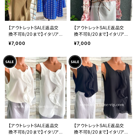
【アウトレットSALE返品交
【アウトレットSALE返品交
換不可8/20まで】イタリア
換不可8/20まで】イタリア
製シャツ・ブラウス・トップス
製トップス｜ Made in ITA
¥7,000
¥7,000
｜Made in ITALY｜ロール
LY｜フリル長袖 ロマンテ
アップ デザイン袖プリントシ
ィックフラワープリントトッ
ャツ/ブルー
プス/ピンク-SALE
【アウトレットSALE返品交
【アウトレットSALE返品交
換不可8/20まで】イタリア
換不可8/20まで】イタリア