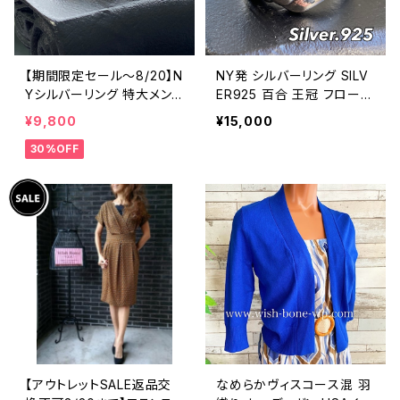
【期間限定セール～8/20】N
NY発 シルバーリング SILV
Yシルバーリング 特大メン
ER925 百合 王冠 フローラ
ズリング SILVER925 フェザ
ルリング ブラックストーン
¥9,800
¥15,000
ーリング ナバホ族 インディ
指輪
30%OFF
アンジュエリー 太め 指輪
ホピ
【アウトレットSALE返品交
なめらかヴィスコース混 羽