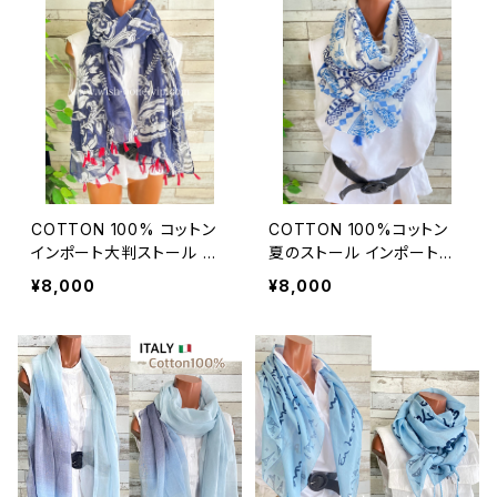
COTTON 100% コットン
COTTON 100%コットン
インポート大判ストール ｜
夏のストール インポート大
ロングストール・心地よい肌
判・ロングストール・通気
¥8,000
¥8,000
触りのスカーフ/ネイビー＆
性・肌触り良いスカーフ/エ
レッド
ーゲ海タイル・ブルー