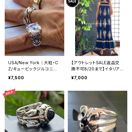
USA/New York｜大粒・C
【アウトレットSALE返品交
Z/キュービックジルコニア
換不可8/20まで】イタリア
アンティークデザイン｜ゴッ
製マキシワンピース イン
¥7,500
¥7,000
ドリング｜クリア＆シルバー
ポート ロングワンピース ロ
＆ゴールド
ング丈マキシドレス /ネイビ
ー