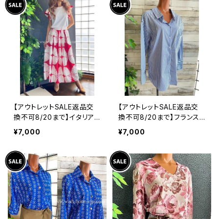
【アウトレットSALE返品交
【アウトレットSALE返品交
換不可8/20まで】イタリア
換不可8/20まで】フランス
製インポート セットアップド
インポート・BIGシャツ｜ピ
¥7,000
¥7,000
レス｜ロングスカート＆カッ
ンストライプ デザインシャ
トソーSET｜Made in Ital
ツ・後ろ飾りアクセサリー
y/ホワイト＆レッド(S)(M)
ロングシャツ/ブルー
(L)(XL)