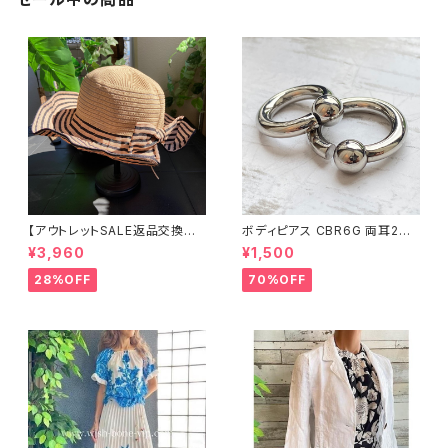
【アウトレットSALE返品交換不
ボディピアス CBR6G 両耳2個
可8/20まで】つば広サマーハッ
セット 1ボール ネジ式 簡単脱着
¥3,960
¥1,500
ト・通気性・軽量 ワイヤー入りハ
サージカルステンレス NY直輸
ット ボーダー＆BIGリボン・女優
入
28%OFF
70%OFF
帽 UV/紫外線対策 レディースハ
ット・帽子【ベージュ】