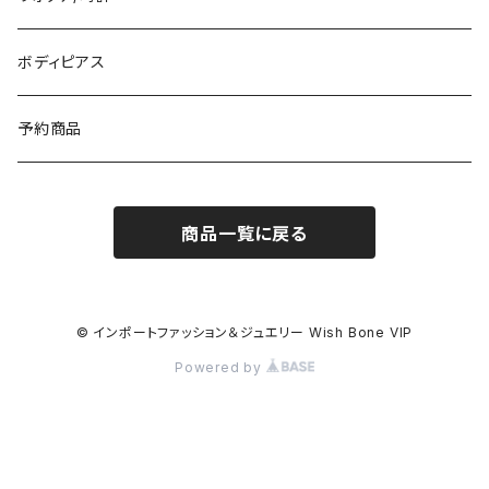
イギリス製ワンピース
ニット・セーター(春秋冬)
ピアス・イヤリング
ボディピアス
イタリア製コート
ブレスレット・バングル
予約商品
その他のアウター
VERSANIジュエリー｜ベルサーニSILVER925
商品一覧に戻る
© インポートファッション＆ジュエリー Wish Bone VIP
Powered by