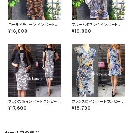
ゴールドチェーン インポートワ
ブルーバタフライ インポートワ
ンピース｜ストレッチジャージ
ンピース｜ストレッチジャージミ
¥16,800
¥16,800
七分袖ワンピース｜ブラック
モレ・ミディ丈ワンピース｜ブル
ー
フランス製インポートワンピース
フランス製インポートワンピース
｜LONKEL PARIS｜タイトワン
｜FIFILLES de PARIS フィフィ
¥17,600
¥18,700
ピース｜ジャージワンピース/白
ーユ・パリ｜プリントワンピース
黒グレンチェックフラワー
｜ジャージ・ストレッチ カシュク
ールワンピース/リーフプリント・
ブルー系(T1)
セール中の商品