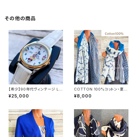
その他の商品
【希少】90年代ヴィンテージ LO
COTTON 100%コットン・夏の
RUS（SEIKO）ミッキーマウス
ストール インポート大判ストー
¥25,000
¥8,000
腕時計（RRS260） 1990年代
ル ｜通気性・肌触りの良いロン
未使用品 電池交換済み SEIK
グストール・スカーフ/マリン・ブ
O海外仕様 #LOR④
ルー