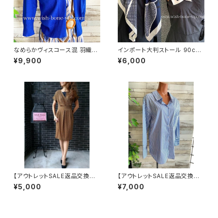
なめらかヴィスコース混 羽織り
インポート大判ストール 90cm
カーディガン USAインポート/ブ
大判スクエア Silk Feeling お
¥9,900
¥6,000
ルー
しゃれなツヤスカーフ/ネイビー
【アウトレットSALE返品交換不
【アウトレットSALE返品交換不
可8/20まで】フランス製インポ
可8/20まで】フランスインポー
¥5,000
¥7,000
ートワンピース｜LONNKEL P
ト・BIGシャツ｜ピンストライプ
ARIS クラシカルデザイン｜ボッ
デザインシャツ・後ろ飾りアクセ
クスプリーツ ワンピース/ブラウ
サリー ロングシャツ/ブルー
ン系