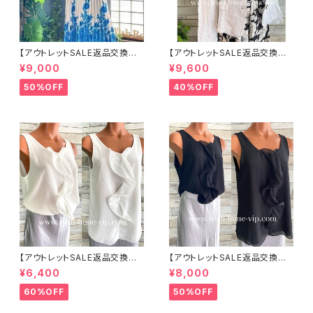
【アウトレットSALE返品交換不
【アウトレットSALE返品交換不
可8/20まで】イタリア製ロング・
可8/20まで】イタリア製サマー
¥9,000
¥9,600
マキシスカート＆トップス セット
ジャケット｜Made in ITALY｜
アップ /ホワイト＆ブルー(S)(M)
リネン麻 飾りエリ ジャケット/ホ
50%OFF
40%OFF
(L)
ワイト
【アウトレットSALE返品交換不
【アウトレットSALE返品交換不
可8/20まで】イタリア製 CASA
可8/20まで】イタリア製 CASA
¥6,400
¥8,000
DEILUCA ITALY｜前フリル＆B
DEILUCA ITALY｜前フリル＆B
IGフリルトップス /ホワイト
IGフリルトップス /ブラック
60%OFF
50%OFF