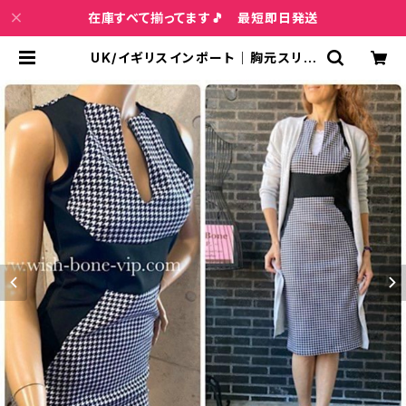
在庫すべて揃ってます🎵 最短即日発送
UK/イギリスインポート｜胸元スリッ
ト・サイド切り替え｜バイカラー タイ
トワンピース/ブラック＆千鳥格子(12)
(14) | インポートファッション＆ジュ
エリー Wish Bone VIP