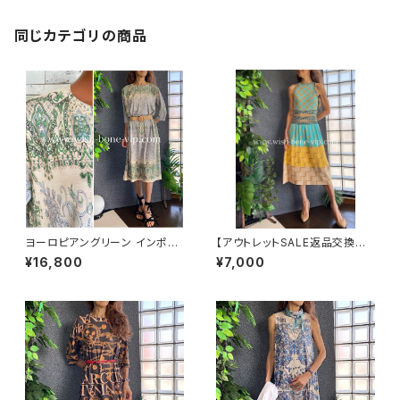
同じカテゴリの商品
ヨーロピアングリーン インポー
【アウトレットSALE返品交換不
トワンピース｜ストレッチジャー
可8/20まで】ホルターネック＆
¥16,800
¥7,000
ジ 七分袖ワンピース｜グリーン
厚手ニットワンピース｜切り替え
バイカラー ミモレワンピース /
ブルー＆イエロー