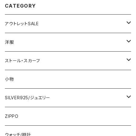
CATEGORY
アウトレットSALE
1000円
洋服
2000円
インポートワンピース
ストール・スカーフ
ロング・マキシ
3000円
トップス・カーディガン・アウター
大判ストール・ロングスカーフ
小物
ひざ・ミディ
カーディガン
5000円
スカート・パンツ
小さめスカーフ
SILVER925/ジュエリー
フランス製ワンピース
イタリア製ジャケット
7000円
コットンストール・スカーフ
指輪・リング
ZIPPO
イタリア製ワンピース
トップス・シャツ
冬物・マフラー
ネックレス・ペンダントトップ
ウォッチ/時計