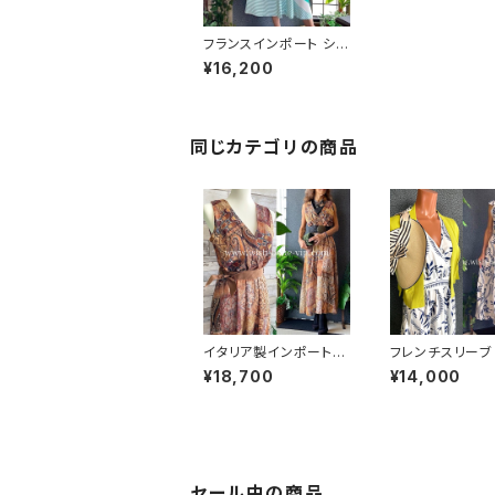
フランスインポート シャ
ツワンピース｜スタンド
¥16,200
カラー＆長袖ロング丈・
ミモレワンピース/グリ
ーンライン
同じカテゴリの商品
イタリア製インポートロ
フレンチスリーブ
ングドレス｜エスニッ
ワンピース｜リー
¥18,700
¥14,000
ク・オリエンタル柄 マキ
ント フレア袖 ウ
シワンピース/ブラウン
切り替え インポ
＆ゴールド(Free)
ングワンピース 
ドレス /ホワイト
セール
セール中の商品