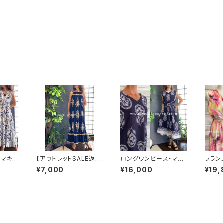
 マキシ
【アウトレットSALE返品
ロングワンピース・マキ
フラン
フプリ
交換不可8/20まで】イ
シワンピース・サラッと
ングワ
¥7,000
¥16,000
¥19,
エスト
タリア製マキシワンピー
軽やか春夏ワンピース・
ドレス｜
ート ロ
ス インポート ロング
ベルト付き/ネイビー＆
IS 
・マキシ
ワンピース ロング丈マ
ホワイトペイズリー
シフォ
-期間
キシドレス /ネイビー
ーマー