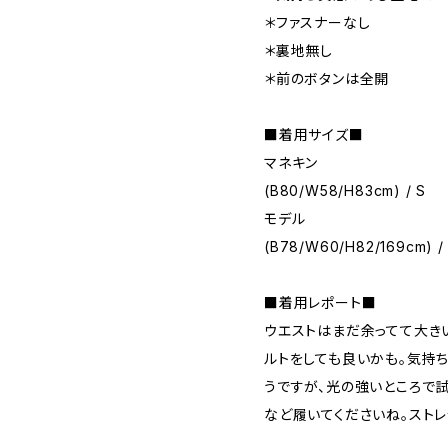
＊ファスナーなし
＊裏地無し
＊前のボタンは全開
■着用サイズ■
マネキン
(B80/W58/H83cm) / S
モデル
(B78/W60/H82/169cm) /
■着用レポート■
ウエストはまだ余ってて大き
ルトをしても良いかも。気持
うですが、光の強いところで
など履いてくださいね。スト