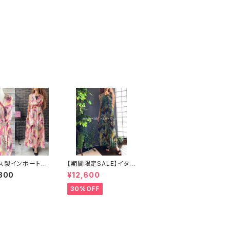
ス製インポートロ
【期間限定SALE】イタリ
ンピース・マキシ
ア製インポートワンピー
800
¥12,600
FIFILLES PAR
ス Made in ITALY マ
フィフィーユ・パリ｜
キシワンピース｜｜シフ
30%OFF
ン/ピンクイエロ
ォン系プリーツ ロング
ブル
ワンピース/グリーン系
ボタニカル(Free)