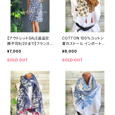
【アウトレットSALE返品交
COTTON 100%コットン
換不可8/20まで】フランス
夏のストール インポート大
製インポートワンピース｜カ
判・ロングストール・通気
¥7,000
¥8,000
シュクールワンピース/立体
性・肌触り良いスカーフ/ブ
ワッフル・ホワイト＆ブルーフ
ラウン系ドット＆ボーダー
SOLD OUT
SOLD OUT
ラワー(L)