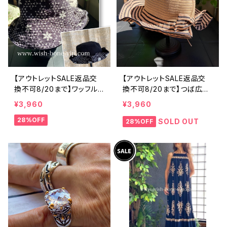
【アウトレットSALE返品交
【アウトレットSALE返品交
換不可8/20まで】ワッフル
換不可8/20まで】つば広サ
立体フラワー＆無地 2way
マーハット・通気性・軽量 ワ
¥3,960
¥3,960
リバーシブルハット・ワイヤ
イヤー入りハット ボーダー
28%OFF
ー入り変形ハット・フラワー
＆BIGリボン・女優帽 UV/紫
SOLD OUT
28%OFF
帽子【ブラック】
外線対策 レディースハット・
帽子【ベージュ】