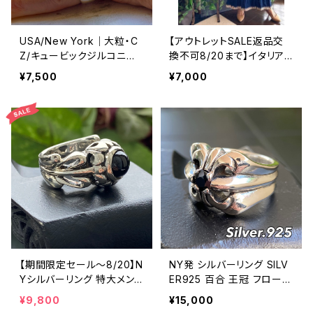
USA/New York｜大粒・C
【アウトレットSALE返品交
Z/キュービックジルコニア
換不可8/20まで】イタリア
アンティークデザイン｜ゴッ
製マキシワンピース イン
¥7,500
¥7,000
ドリング｜クリア＆シルバー
ポート ロングワンピース ロ
＆ゴールド
ング丈マキシドレス /ネイビ
ー
【期間限定セール～8/20】N
NY発 シルバーリング SILV
Yシルバーリング 特大メン
ER925 百合 王冠 フローラ
ズリング SILVER925 フェザ
ルリング ブラックストーン
¥9,800
¥15,000
ーリング ナバホ族 インディ
指輪