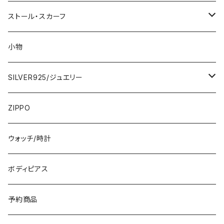
2000円
インポートワンピース
ストール・スカーフ
ロング・マキシ
3000円
トップス・カーディガン・アウター
大判ストール・ロングスカーフ
小物
ひざ・ミディ
カーディガン
5000円
スカート・パンツ
小さめスカーフ
SILVER925/ジュエリー
フランス製ワンピース
イタリア製ジャケット
7000円
コットンストール・スカーフ
指輪・リング
ZIPPO
イタリア製ワンピース
トップス・シャツ
冬物・マフラー
ネックレス・ペンダントトップ
ウォッチ/時計
イギリス製ワンピース
ニット・セーター(春秋冬)
ピアス・イヤリング
ボディピアス
イタリア製コート
ブレスレット・バングル
予約商品
その他のアウター