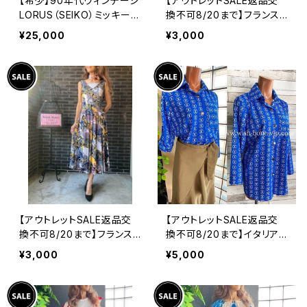
【希少】90年代ヴィンテージ
【アウトレットSALE返品交
LORUS（SEIKO）ミッキーマ
換不可8/20まで】フランス
ウス 腕時計（RRS260） 1
製インポート・ロング丈マキ
¥25,000
¥3,000
990年代未使用品 電池交
シワンピース｜フレアAライ
換済み SEIKO海外仕様 #
ン・ストレッチ製ジャージ/ブ
LOR④
ルーフラワー(S)(L)
【アウトレットSALE返品交
【アウトレットSALE返品交
換不可8/20まで】フランス
換不可8/20まで】イタリア
製インポート・ロング丈マキ
製シャツ・ブラウス・トップス
¥3,000
¥5,000
シワンピース｜フレアAライ
｜Made in ITALY｜ロール
ン・ストレッチ製ジャージ/イ
アップ デザイン袖プリントシ
エロー系プリント
ャツ/ブルー