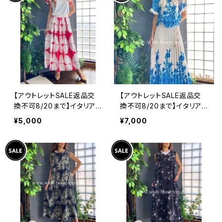
【アウトレットSALE返品交
【アウトレットSALE返品交
換不可8/20まで】イタリア
換不可8/20まで】イタリア
製インポート セットアップド
製ロング・マキシスカート＆
¥5,000
¥7,000
レス｜ロングスカート＆カッ
トップス セットアップ /ホワ
トソーSET｜Made in Ital
イト＆ブルー(S)(M)(L)
y/ホワイト＆レッド(S)(M)
(L)(XL)