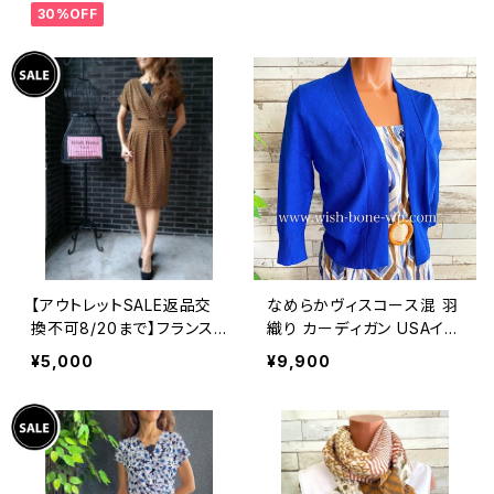
30%OFF
アンジュエリー 太め 指輪
ホピ
【アウトレットSALE返品交
なめらかヴィスコース混 羽
換不可8/20まで】フランス
織り カーディガン USAイン
製インポートワンピース｜L
ポート/ブルー
¥5,000
¥9,900
ONNKEL PARIS クラシカ
ルデザイン｜ボックスプリー
ツ ワンピース/ブラウン系