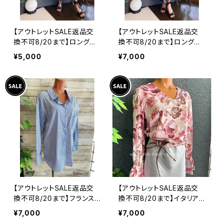
【アウトレットSALE返品交
【アウトレットSALE返品交
換不可8/20まで】ロングワ
換不可8/20まで】ロングワ
ンピース・マキシワンピー
ンピース・マキシワンピー
¥5,000
¥7,000
ス・サラッと軽やか春夏ワン
ス・サラッと軽やか春夏ワン
ピース/モスグリーンフラワ
ピース/ブラックフラワー
ー
【アウトレットSALE返品交
【アウトレットSALE返品交
換不可8/20まで】フランス
換不可8/20まで】イタリア
インポート・BIGシャツ｜ピ
製トップス｜ Made in ITA
¥7,000
¥7,000
ンストライプ デザインシャ
LY｜フリル長袖 ロマンテ