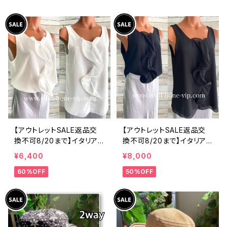
ツ・後ろ飾りアクセサリー
ィックフラワープリントトッ
ロングシャツ/ブルー
プス/ピンク-SALE
【アウトレットSALE返品交
【アウトレットSALE返品交
換不可8/20まで】イタリア
換不可8/20まで】イタリア
製 CASADEILUCA ITALY
製 CASADEILUCA ITALY
¥6,400
¥8,000
｜前フリル＆BIGフリルトッ
｜前フリル＆BIGフリルトッ
60%OFF
50%OFF
プス /ホワイト
プス /ブラック