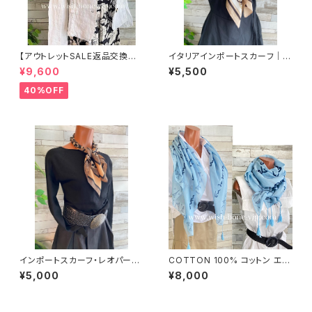
【アウトレットSALE返品交換不
イタリアインポートスカーフ｜小
可8/20まで】イタリア製サマー
さめツヤスカーフ・SILK風 バッ
¥9,600
¥5,500
ジャケット｜Made in ITALY｜
グスカーフ/ブルーストライプ・チ
リネン麻 飾りエリ ジャケット/ホ
ェーン柄
40%OFF
ワイト
インポートスカーフ・レオパード/
COTTON 100% コットン エッ
ヒョウ柄 小さめスカーフ ツヤス
フェル塔 インポート大判ストー
¥5,000
¥8,000
カーフ・バッグスカーフ/レオパー
ル ・心地よい肌触りのスカーフ/
ド
ブルー＆ネイビー