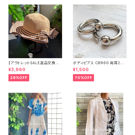
【アウトレットSALE返品交換不
ボディピアス CBR6G 両耳2個
可8/20まで】つば広サマーハッ
セット 1ボール ネジ式 簡単脱着
¥3,960
¥1,500
ト・通気性・軽量 ワイヤー入りハ
サージカルステンレス NY直輸
ット ボーダー＆BIGリボン・女優
入
28%OFF
70%OFF
帽 UV/紫外線対策 レディースハ
ット・帽子【ベージュ】