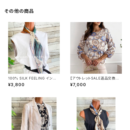
その他の商品
100% SILK FEELING インポ
【アウトレットSALE返品交換不
ートスカーフ｜ 透けシフォンス
可8/20まで】イタリア製トップス
¥3,800
¥7,000
カーフ・アレンジ小さめスカー
｜Made in ITALY｜ヨーロピ
フ・バッグスカーフ/グリーン系
アンプリント 切り替えバルーン
袖ブラウス