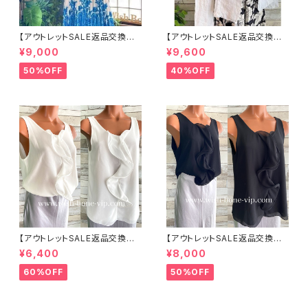
【アウトレットSALE返品交換不
【アウトレットSALE返品交換不
可8/20まで】イタリア製ロング・
可8/20まで】イタリア製サマー
¥9,000
¥9,600
マキシスカート＆トップス セット
ジャケット｜Made in ITALY｜
アップ /ホワイト＆ブルー(S)(M)
リネン麻 飾りエリ ジャケット/ホ
50%OFF
40%OFF
(L)
ワイト
【アウトレットSALE返品交換不
【アウトレットSALE返品交換不
可8/20まで】イタリア製 CASA
可8/20まで】イタリア製 CASA
¥6,400
¥8,000
DEILUCA ITALY｜前フリル＆B
DEILUCA ITALY｜前フリル＆B
IGフリルトップス /ホワイト
IGフリルトップス /ブラック
60%OFF
50%OFF