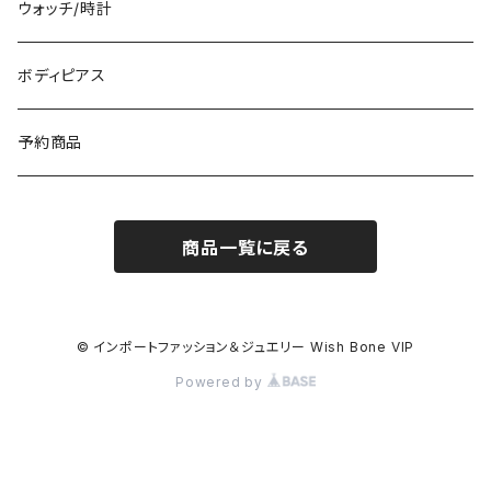
冬物・マフラー
ネックレス・ペンダントトップ
ウォッチ/時計
イギリス製ワンピース
ニット・セーター(春秋冬)
ピアス・イヤリング
ボディピアス
イタリア製コート
ブレスレット・バングル
予約商品
その他のアウター
VERSANIジュエリー｜ベルサーニSILVER925
商品一覧に戻る
© インポートファッション＆ジュエリー Wish Bone VIP
Powered by