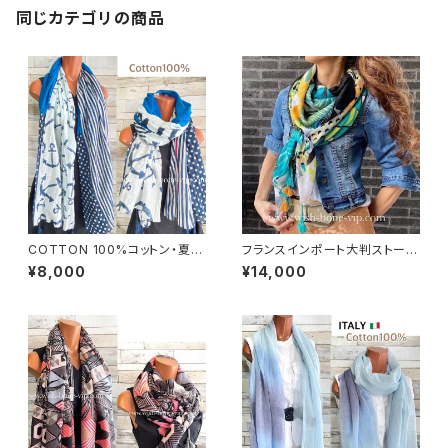
同じカテゴリの商品
COTTON 100%コットン・夏の
フランスインポート大判ストー
ストール インポート大判ストー
ル・スクエア調タッセル付き ポリ
¥8,000
¥14,000
ル ｜通気性・肌触りの良いロン
エステル ストール・スカーフ｜ア
グストール・スカーフ/マリン・ブ
フリカンプリント GIRL/グリーン
ルー
系