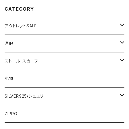
CATEGORY
アウトレットSALE
1000円
洋服
2000円
インポートワンピース
ストール・スカーフ
ロング・マキシ
3000円
トップス・カーディガン・アウター
大判ストール・ロングスカーフ
小物
ひざ・ミディ
カーディガン
5000円
スカート・パンツ
小さめスカーフ
SILVER925/ジュエリー
フランス製ワンピース
イタリア製ジャケット
7000円
コットンストール・スカーフ
指輪・リング
ZIPPO
イタリア製ワンピース
トップス・シャツ