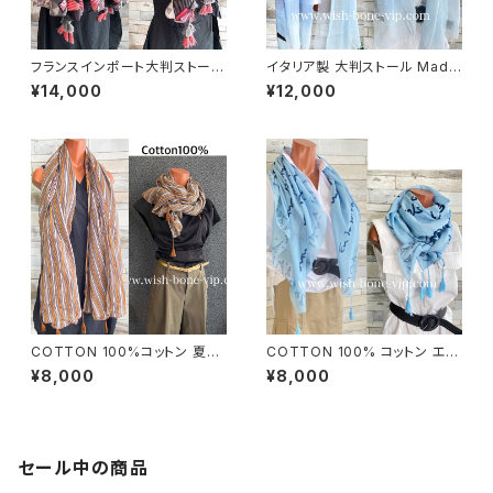
フランスインポート大判ストー
イタリア製 大判ストール Made
ル・スクエア調タッセル付き ポリ
in ITALY COTTON 100% コ
¥14,000
¥12,000
エステル ストール・スカーフ｜幾
ットン｜ロングストール・心地よ
何学/ピンクグレー
い肌触りのスカーフ/ブルーグラ
デーション
COTTON 100%コットン 夏の
COTTON 100% コットン エッ
ストール インポート大判・ロング
フェル塔 インポート大判ストー
¥8,000
¥8,000
ストール・通気性・肌触り良いス
ル ・心地よい肌触りのスカーフ/
カーフ/エスニックブラウン
ブルー＆ネイビー
セール中の商品