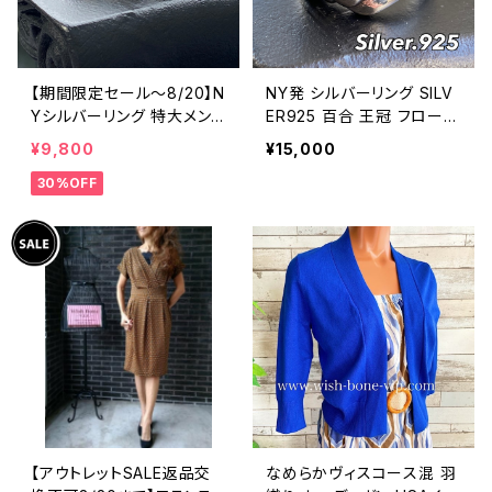
【期間限定セール～8/20】N
NY発 シルバーリング SILV
Yシルバーリング 特大メン
ER925 百合 王冠 フローラ
ズリング SILVER925 フェザ
ルリング ブラックストーン
¥9,800
¥15,000
ーリング ナバホ族 インディ
指輪
30%OFF
アンジュエリー 太め 指輪
ホピ
【アウトレットSALE返品交
なめらかヴィスコース混 羽