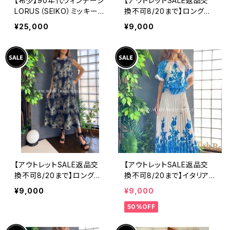
【希少】90年代ヴィンテージ
【アウトレットSALE返品交
LORUS（SEIKO）ミッキーマ
換不可8/20まで】ロングワ
ウス 腕時計（RRS260） 1
ンピース・マキシワンピー
¥25,000
¥9,000
990年代未使用品 電池交
ス・サラッと軽やか春夏ワン
換済み SEIKO海外仕様 #
ピース/ブラックフラワー
LOR④
【アウトレットSALE返品交
【アウトレットSALE返品交
換不可8/20まで】ロングワ
換不可8/20まで】イタリア
ンピース・マキシワンピー
製ロング・マキシスカート＆
¥9,000
¥9,000
ス・サラッと軽やか春夏ワン
トップス セットアップ /ホワ
50%OFF
ピース/モスグリーンフラワ
イト＆ブルー(S)(M)(L)
ー