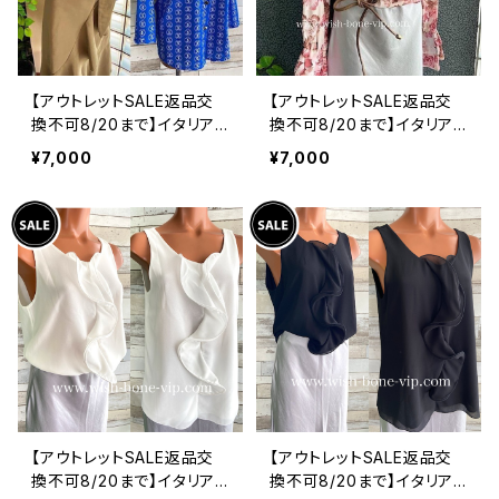
【アウトレットSALE返品交
【アウトレットSALE返品交
換不可8/20まで】イタリア
換不可8/20まで】イタリア
製シャツ・ブラウス・トップス
製トップス｜ Made in ITA
¥7,000
¥7,000
｜Made in ITALY｜ロール
LY｜フリル長袖 ロマンテ
アップ デザイン袖プリントシ
ィックフラワープリントトッ
ャツ/ブルー
プス/ピンク-SALE
【アウトレットSALE返品交
【アウトレットSALE返品交
換不可8/20まで】イタリア
換不可8/20まで】イタリア