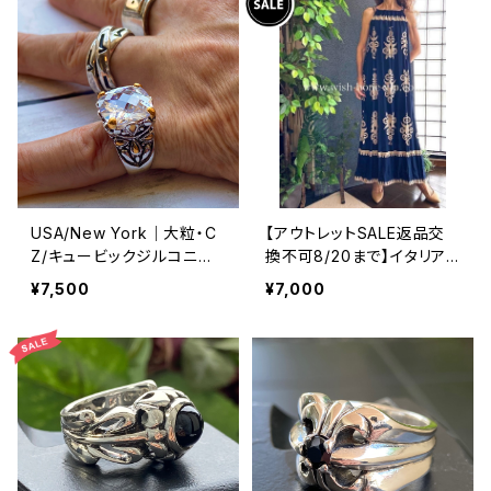
USA/New York｜大粒・C
【アウトレットSALE返品交
Z/キュービックジルコニア
換不可8/20まで】イタリア
アンティークデザイン｜ゴッ
製マキシワンピース イン
¥7,500
¥7,000
ドリング｜クリア＆シルバー
ポート ロングワンピース ロ
＆ゴールド
ング丈マキシドレス /ネイビ
ー