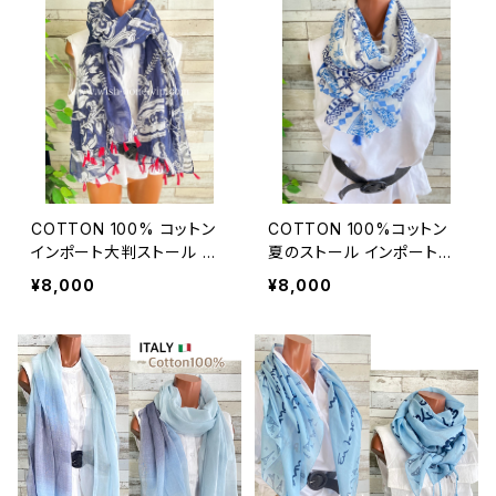
COTTON 100% コットン
COTTON 100%コットン
インポート大判ストール ｜
夏のストール インポート大
ロングストール・心地よい肌
判・ロングストール・通気
¥8,000
¥8,000
触りのスカーフ/ネイビー＆
性・肌触り良いスカーフ/エ
レッド
ーゲ海タイル・ブルー