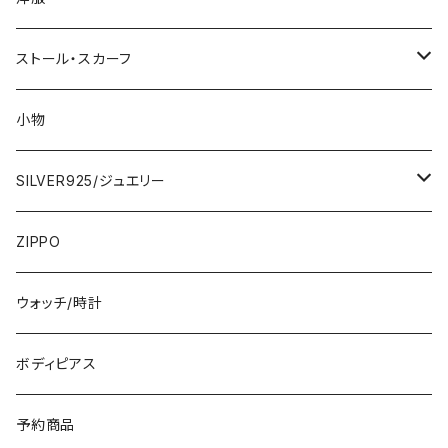
2000円
インポートワンピース
ストール・スカーフ
ロング・マキシ
3000円
トップス・カーディガン・アウター
大判ストール・ロングスカーフ
小物
ひざ・ミディ
カーディガン
5000円
スカート・パンツ
小さめスカーフ
SILVER925/ジュエリー
フランス製ワンピース
イタリア製ジャケット
7000円
コットンストール・スカーフ
指輪・リング
ZIPPO
イタリア製ワンピース
トップス・シャツ
冬物・マフラー
ネックレス・ペンダントトップ
ウォッチ/時計
イギリス製ワンピース
ニット・セーター(春秋冬)
ピアス・イヤリング
ボディピアス
イタリア製コート
ブレスレット・バングル
予約商品