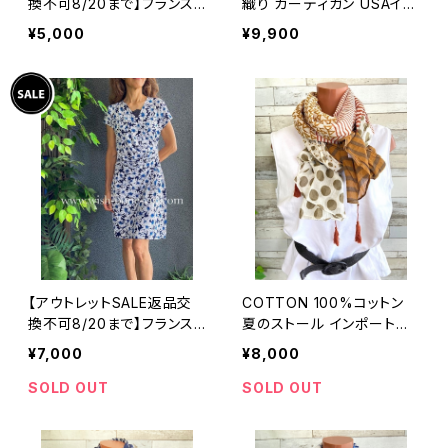
換不可8/20まで】フランス
織り カーディガン USAイン
製インポートワンピース｜L
ポート/ブルー
¥5,000
¥9,900
ONNKEL PARIS クラシカ
ルデザイン｜ボックスプリー
ツ ワンピース/ブラウン系
【アウトレットSALE返品交
COTTON 100%コットン
換不可8/20まで】フランス
夏のストール インポート大
製インポートワンピース｜カ
判・ロングストール・通気
¥7,000
¥8,000
シュクールワンピース/立体
性・肌触り良いスカーフ/ブ
ワッフル・ホワイト＆ブルーフ
ラウン系ドット＆ボーダー
SOLD OUT
SOLD OUT
ラワー(L)