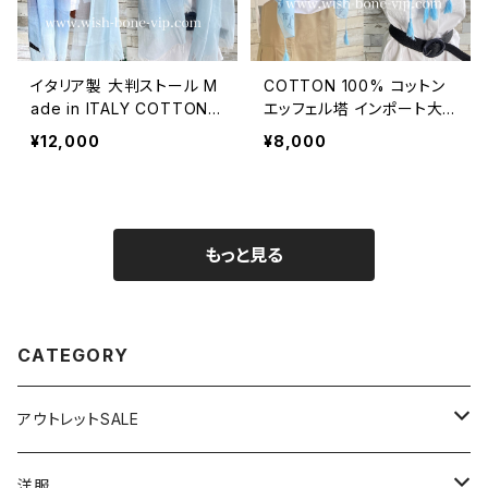
イタリア製 大判ストール M
COTTON 100% コットン
ade in ITALY COTTON 1
エッフェル塔 インポート大
00% コットン｜ロングスト
判ストール ・心地よい肌触
¥12,000
¥8,000
ール・心地よい肌触りのスカ
りのスカーフ/ブルー＆ネイ
ーフ/ブルーグラデーション
ビー
もっと見る
CATEGORY
アウトレットSALE
1000円
洋服