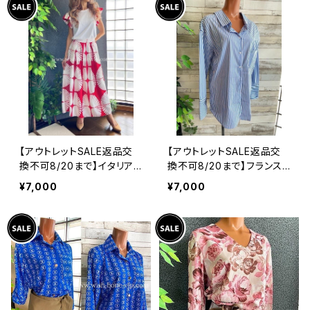
【アウトレットSALE返品交
【アウトレットSALE返品交
換不可8/20まで】イタリア
換不可8/20まで】フランス
製インポート セットアップド
インポート・BIGシャツ｜ピ
¥7,000
¥7,000
レス｜ロングスカート＆カッ
ンストライプ デザインシャ
トソーSET｜Made in Ital
ツ・後ろ飾りアクセサリー
y/ホワイト＆レッド(S)(M)
ロングシャツ/ブルー
(L)(XL)