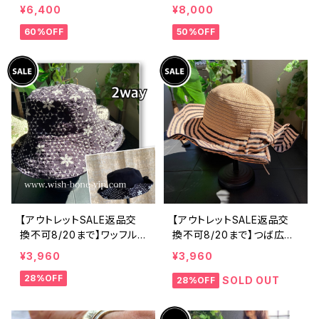
製 CASADEILUCA ITALY
製 CASADEILUCA ITALY
¥6,400
¥8,000
｜前フリル＆BIGフリルトッ
｜前フリル＆BIGフリルトッ
60%OFF
50%OFF
プス /ホワイト
プス /ブラック
【アウトレットSALE返品交
【アウトレットSALE返品交
換不可8/20まで】ワッフル
換不可8/20まで】つば広サ
立体フラワー＆無地 2way
マーハット・通気性・軽量 ワ
¥3,960
¥3,960
リバーシブルハット・ワイヤ
イヤー入りハット ボーダー
28%OFF
ー入り変形ハット・フラワー
＆BIGリボン・女優帽 UV/紫
SOLD OUT
28%OFF
帽子【ブラック】
外線対策 レディースハット・
帽子【ベージュ】