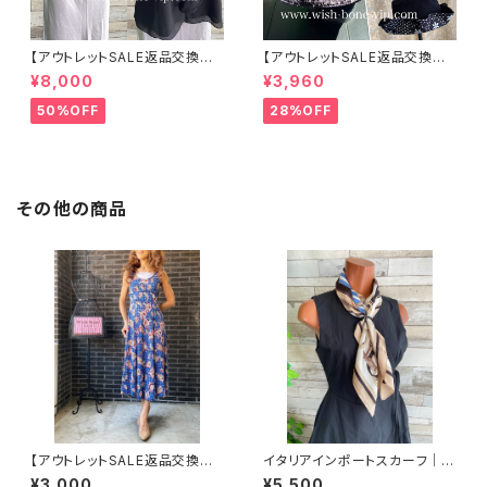
【アウトレットSALE返品交換不
【アウトレットSALE返品交換不
可8/20まで】イタリア製 CASA
可8/20まで】ワッフル立体フラワ
¥8,000
¥3,960
DEILUCA ITALY｜前フリル＆B
ー＆無地 2way リバーシブルハ
IGフリルトップス /ブラック
ット・ワイヤー入り変形ハット・フ
50%OFF
28%OFF
ラワー帽子【ブラック】
その他の商品
【アウトレットSALE返品交換不
イタリアインポートスカーフ｜小
可8/20まで】フランス製インポ
さめツヤスカーフ・SILK風 バッ
¥3,000
¥5,500