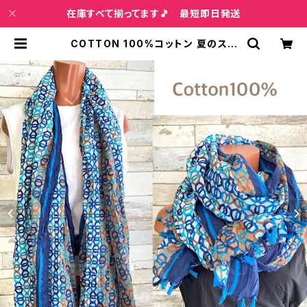
在庫すべて揃ってます🎵 最短即日発送
COTTON 100%コットン 夏のスト
ール インポート大判・ロングストー
ル・通気性・肌触り良いスカーフ/幾何
学ブルーMIX | インポートファッショ
ン＆ジュエリー Wish Bone VIP