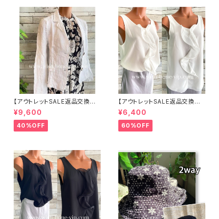
【アウトレットSALE返品交換不
【アウトレットSALE返品交換不
可8/20まで】イタリア製サマー
可8/20まで】イタリア製 CASA
¥9,600
¥6,400
ジャケット｜Made in ITALY｜
DEILUCA ITALY｜前フリル＆B
リネン麻 飾りエリ ジャケット/ホ
IGフリルトップス /ホワイト
40%OFF
60%OFF
ワイト