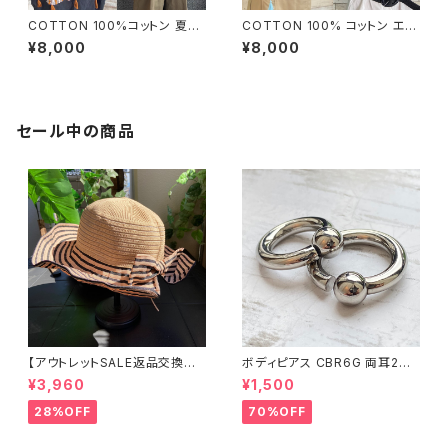
COTTON 100%コットン 夏の
COTTON 100% コットン エッ
ストール インポート大判・ロング
フェル塔 インポート大判ストー
¥8,000
¥8,000
ストール・通気性・肌触り良いス
ル ・心地よい肌触りのスカーフ/
カーフ/エスニックブラウン
ブルー＆ネイビー
セール中の商品
【アウトレットSALE返品交換不
ボディピアス CBR6G 両耳2個
可8/20まで】つば広サマーハッ
セット 1ボール ネジ式 簡単脱着
¥3,960
¥1,500
ト・通気性・軽量 ワイヤー入りハ
サージカルステンレス NY直輸
ット ボーダー＆BIGリボン・女優
入
28%OFF
70%OFF
帽 UV/紫外線対策 レディースハ
ット・帽子【ベージュ】