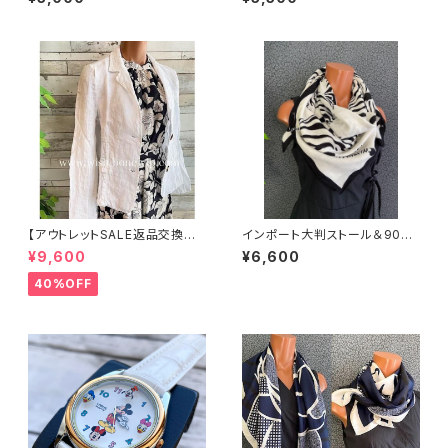
ート・ロング丈マキシワンピース
グスカーフ/ブルーストライプ・チ
｜フレアAライン・ストレッチ製ジ
ェーン柄
ャージ/ブルーフラワー(S)(L)
【アウトレットSALE返品交換不
インポート大判ストール＆90c
可8/20まで】イタリア製サマー
mスクエア モノトーンスカーフ
¥9,600
¥6,600
ジャケット｜Made in ITALY｜
｜ホワイト＆ブラック馬ホース
リネン麻 飾りエリ ジャケット/ホ
40%OFF
ワイト