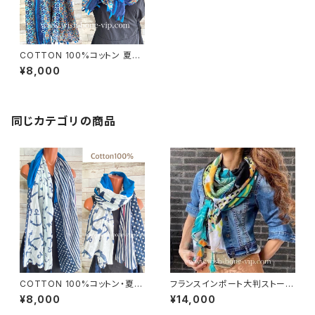
COTTON 100%コットン 夏の
ストール インポート大判・ロング
¥8,000
ストール・通気性・肌触り良いス
カーフ/幾何学ブルーMIX
同じカテゴリの商品
COTTON 100%コットン・夏の
フランスインポート大判ストー
ストール インポート大判ストー
ル・スクエア調タッセル付き ポリ
¥8,000
¥14,000
ル ｜通気性・肌触りの良いロン
エステル ストール・スカーフ｜ア