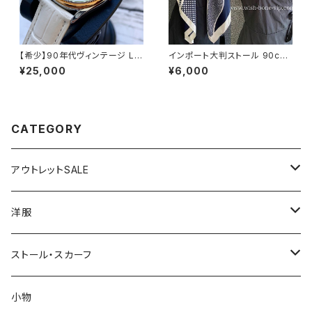
【希少】90年代ヴィンテージ LO
インポート大判ストール 90cm
RUS（SEIKO）ミッキーマウス
大判スクエア Silk Feeling お
¥25,000
¥6,000
腕時計（RRS260） 1990年代
しゃれなツヤスカーフ/ネイビー
未使用品 電池交換済み SEIK
O海外仕様 #LOR④
CATEGORY
アウトレットSALE
1000円
洋服
2000円
インポートワンピース
ストール・スカーフ
ロング・マキシ
3000円
トップス・カーディガン・アウター
大判ストール・ロングスカーフ
小物