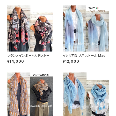
グストール・スカーフ/マリン・ブ
フリカンプリント GIRL/グリーン
ルー
系
フランスインポート大判ストー
イタリア製 大判ストール Made
ル・スクエア調タッセル付き ポリ
in ITALY COTTON 100% コ
¥14,000
¥12,000
エステル ストール・スカーフ｜幾
ットン｜ロングストール・心地よ
何学/ピンクグレー
い肌触りのスカーフ/ブルーグラ
デーション