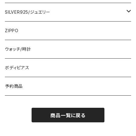
ひざ・ミディ
カーディガン
5000円
スカート・パンツ
小さめスカーフ
SILVER925/ジュエリー
フランス製ワンピース
イタリア製ジャケット
7000円
コットンストール・スカーフ
指輪・リング
ZIPPO
イタリア製ワンピース
トップス・シャツ
冬物・マフラー
ネックレス・ペンダントトップ
ウォッチ/時計
イギリス製ワンピース
ニット・セーター(春秋冬)
ピアス・イヤリング
ボディピアス
イタリア製コート
ブレスレット・バングル
予約商品
その他のアウター
VERSANIジュエリー｜ベルサーニSILVER925
商品一覧に戻る