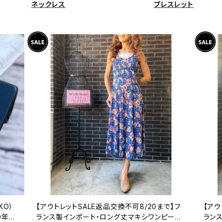
ネックレス
ブレスレット
KO）
【アウトレットSALE返品交換不可8/20まで】フ
【アウ
0年代
ランス製インポート・ロング丈マキシワンピース
ラン