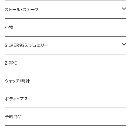
2000円
インポートワンピース
ストール・スカーフ
ロング・マキシ
3000円
トップス・カーディガン・アウター
大判ストール・ロングスカーフ
小物
ひざ・ミディ
カーディガン
5000円
スカート・パンツ
小さめスカーフ
SILVER925/ジュエリー
フランス製ワンピース
イタリア製ジャケット
7000円
コットンストール・スカーフ
指輪・リング
ZIPPO
イタリア製ワンピース
トップス・シャツ
冬物・マフラー
ネックレス・ペンダントトップ
ウォッチ/時計
イギリス製ワンピース
ニット・セーター(春秋冬)
ピアス・イヤリング
ボディピアス
イタリア製コート
ブレスレット・バングル
予約商品
その他のアウター