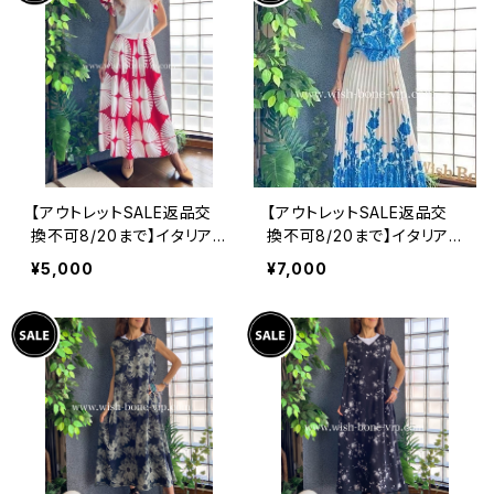
【アウトレットSALE返品交
【アウトレットSALE返品交
換不可8/20まで】イタリア
換不可8/20まで】イタリア
製インポート セットアップド
製ロング・マキシスカート＆
¥5,000
¥7,000
レス｜ロングスカート＆カッ
トップス セットアップ /ホワ
トソーSET｜Made in Ital
イト＆ブルー(S)(M)(L)
y/ホワイト＆レッド(S)(M)
(L)(XL)