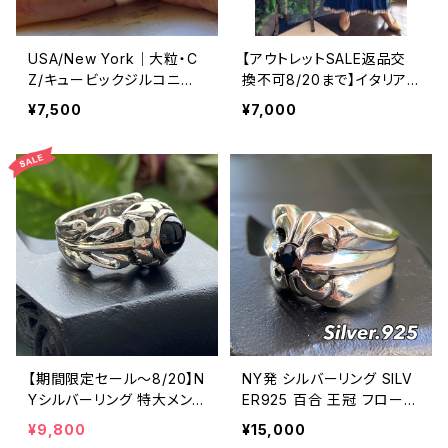
USA/New York｜大粒・C
【アウトレットSALE返品交
Z/キュービックジルコニア
換不可8/20まで】イタリア
アンティークデザイン｜ゴッ
製マキシワンピース イン
¥7,500
¥7,000
ドリング｜クリア＆シルバー
ポート ロングワンピース ロ
＆ゴールド
ング丈マキシドレス /ネイビ
ー
【期間限定セール～8/20】N
NY発 シルバーリング SILV
Yシルバーリング 特大メン
ER925 百合 王冠 フローラ
ズリング SILVER925 フェザ
ルリング ブラックストーン
¥9,800
¥15,000
ーリング ナバホ族 インディ
指輪