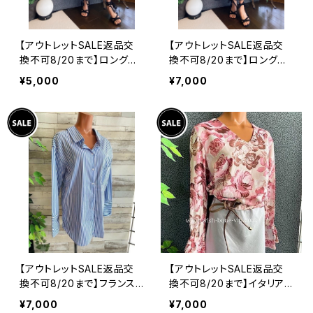
【アウトレットSALE返品交
【アウトレットSALE返品交
換不可8/20まで】ロングワ
換不可8/20まで】ロングワ
ンピース・マキシワンピー
ンピース・マキシワンピー
¥5,000
¥7,000
ス・サラッと軽やか春夏ワン
ス・サラッと軽やか春夏ワン
ピース/モスグリーンフラワ
ピース/ブラックフラワー
ー
【アウトレットSALE返品交
【アウトレットSALE返品交
換不可8/20まで】フランス
換不可8/20まで】イタリア
インポート・BIGシャツ｜ピ
製トップス｜ Made in ITA
¥7,000
¥7,000
ンストライプ デザインシャ
LY｜フリル長袖 ロマンテ