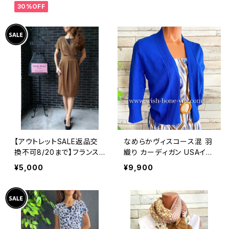
30%OFF
アンジュエリー 太め 指輪
ホピ
【アウトレットSALE返品交
なめらかヴィスコース混 羽
換不可8/20まで】フランス
織り カーディガン USAイン
製インポートワンピース｜L
ポート/ブルー
¥5,000
¥9,900
ONNKEL PARIS クラシカ
ルデザイン｜ボックスプリー
ツ ワンピース/ブラウン系