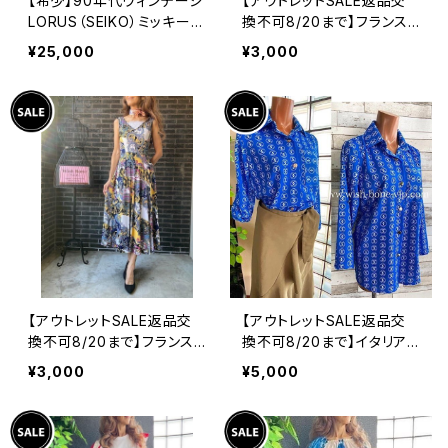
【希少】90年代ヴィンテージ
【アウトレットSALE返品交
LORUS（SEIKO）ミッキーマ
換不可8/20まで】フランス
ウス 腕時計（RRS260） 1
製インポート・ロング丈マキ
¥25,000
¥3,000
990年代未使用品 電池交
シワンピース｜フレアAライ
換済み SEIKO海外仕様 #
ン・ストレッチ製ジャージ/ブ
LOR④
ルーフラワー(S)(L)
【アウトレットSALE返品交
【アウトレットSALE返品交
換不可8/20まで】フランス
換不可8/20まで】イタリア
製インポート・ロング丈マキ
製シャツ・ブラウス・トップス
¥3,000
¥5,000
シワンピース｜フレアAライ
｜Made in ITALY｜ロール
ン・ストレッチ製ジャージ/イ
アップ デザイン袖プリントシ
エロー系プリント
ャツ/ブルー