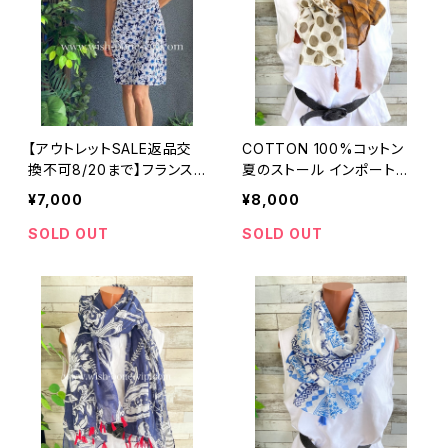
【アウトレットSALE返品交
COTTON 100%コットン
換不可8/20まで】フランス
夏のストール インポート大
製インポートワンピース｜カ
判・ロングストール・通気
¥7,000
¥8,000
シュクールワンピース/立体
性・肌触り良いスカーフ/ブ
ワッフル・ホワイト＆ブルーフ
ラウン系ドット＆ボーダー
SOLD OUT
SOLD OUT
ラワー(L)