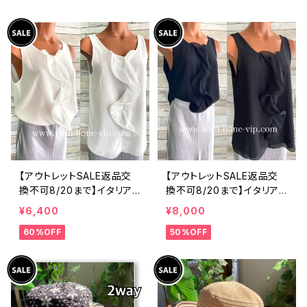
ツ・後ろ飾りアクセサリー
ィックフラワープリントトッ
ロングシャツ/ブルー
プス/ピンク-SALE
【アウトレットSALE返品交
【アウトレットSALE返品交
換不可8/20まで】イタリア
換不可8/20まで】イタリア
製 CASADEILUCA ITALY
製 CASADEILUCA ITALY
¥6,400
¥8,000
｜前フリル＆BIGフリルトッ
｜前フリル＆BIGフリルトッ
60%OFF
50%OFF
プス /ホワイト
プス /ブラック