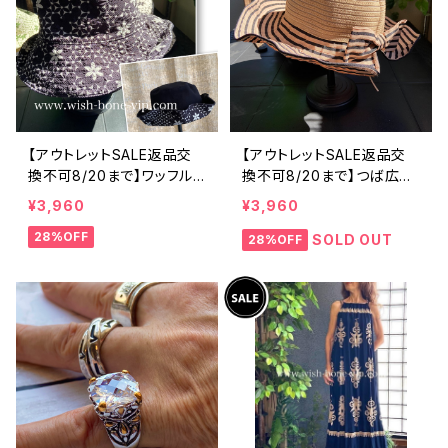
【アウトレットSALE返品交
【アウトレットSALE返品交
換不可8/20まで】ワッフル
換不可8/20まで】つば広サ
立体フラワー＆無地 2way
マーハット・通気性・軽量 ワ
¥3,960
¥3,960
リバーシブルハット・ワイヤ
イヤー入りハット ボーダー
28%OFF
ー入り変形ハット・フラワー
＆BIGリボン・女優帽 UV/紫
SOLD OUT
28%OFF
帽子【ブラック】
外線対策 レディースハット・
帽子【ベージュ】