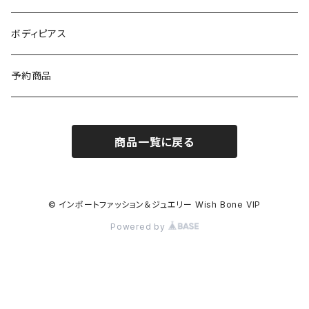
イギリス製ワンピース
ニット・セーター(春秋冬)
ピアス・イヤリング
ボディピアス
イタリア製コート
ブレスレット・バングル
予約商品
その他のアウター
VERSANIジュエリー｜ベルサーニSILVER925
商品一覧に戻る
© インポートファッション＆ジュエリー Wish Bone VIP
Powered by