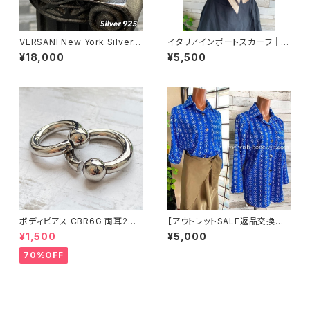
VERSANI New York Silver9
イタリアインポートスカーフ｜小
25 ベルサーニNY 3連シルバー
さめツヤスカーフ・SILK風 バッ
¥18,000
¥5,500
リング【16～26号】 スクエアー
グスカーフ/ブルーストライプ・チ
デザイン｜3連タイプ/Square
ェーン柄
Stackable Ring
ボディピアス CBR6G 両耳2個
【アウトレットSALE返品交換不
セット 1ボール ネジ式 簡単脱着
可8/20まで】イタリア製シャツ・
¥1,500
¥5,000
サージカルステンレス NY直輸
ブラウス・トップス｜Made in IT
入
ALY｜ロールアップ デザイン袖
70%OFF
プリントシャツ/ブルー