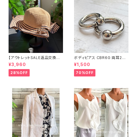
【アウトレットSALE返品交換不
ボディピアス CBR6G 両耳2個
可8/20まで】つば広サマーハッ
セット 1ボール ネジ式 簡単脱着
¥3,960
¥1,500
ト・通気性・軽量 ワイヤー入りハ
サージカルステンレス NY直輸
ット ボーダー＆BIGリボン・女優
入
28%OFF
70%OFF
帽 UV/紫外線対策 レディースハ
ット・帽子【ベージュ】