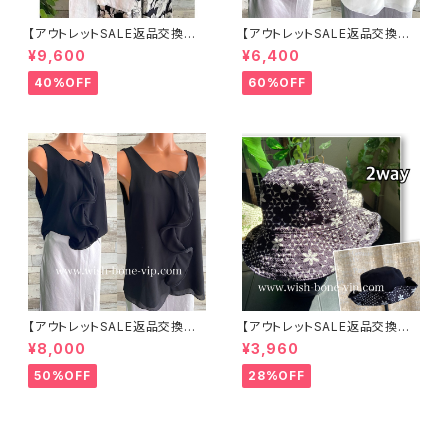
【アウトレットSALE返品交換不
【アウトレットSALE返品交換不
可8/20まで】イタリア製サマー
可8/20まで】イタリア製 CASA
¥9,600
¥6,400
ジャケット｜Made in ITALY｜
DEILUCA ITALY｜前フリル＆B
リネン麻 飾りエリ ジャケット/ホ
IGフリルトップス /ホワイト
40%OFF
60%OFF
ワイト
【アウトレットSALE返品交換不
【アウトレットSALE返品交換不
可8/20まで】イタリア製 CASA
可8/20まで】ワッフル立体フラワ
¥8,000
¥3,960
DEILUCA ITALY｜前フリル＆B
ー＆無地 2way リバーシブルハ
IGフリルトップス /ブラック
ット・ワイヤー入り変形ハット・フ
50%OFF
28%OFF
ラワー帽子【ブラック】