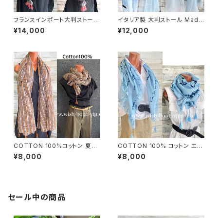
フランスインポート大判ストー
イタリア製 大判ストール Made
ル・スクエア調タッセル付き ポリ
in ITALY COTTON 100% コ
¥14,000
¥12,000
エステル ストール・スカーフ｜幾
ットン｜ロングストール・心地よ
何学/ピンクグレー
い肌触りのスカーフ/ブルーグラ
デーション
COTTON 100%コットン 夏の
COTTON 100% コットン エッ
ストール インポート大判・ロング
フェル塔 インポート大判ストー
¥8,000
¥8,000
ストール・通気性・肌触り良いス
ル ・心地よい肌触りのスカーフ/
カーフ/エスニックブラウン
ブルー＆ネイビー
セール中の商品