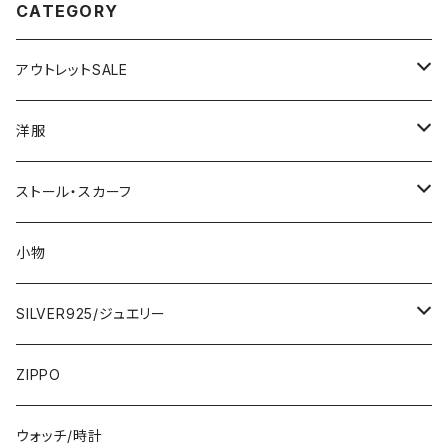
CATEGORY
アウトレットSALE
1000円
洋服
2000円
インポートワンピース
ストール・スカーフ
ロング・マキシ
3000円
トップス・カーディガン・アウター
大判ストール・ロングスカーフ
小物
ひざ・ミディ
カーディガン
5000円
スカート・パンツ
小さめスカーフ
SILVER925/ジュエリー
フランス製ワンピース
イタリア製ジャケット
7000円
コットンストール・スカーフ
指輪・リング
ZIPPO
イタリア製ワンピース
トップス・シャツ
冬物・マフラー
ネックレス・ペンダントトップ
ウォッチ/時計