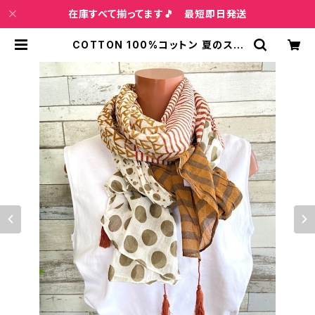
在庫すべて揃ってます🎵 最短即日発送
COTTON 100%コットン 夏のスト
ール インポート大判・ロングストー
ル・通気性・肌触り良いスカーフ/ブラ
ウン系ドット＆ボーダー | インポート
ファッション＆ジュエリー Wish Bon
e VIP