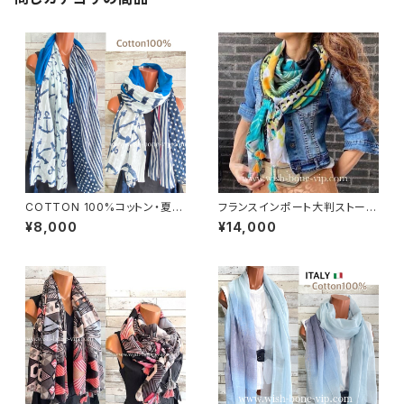
COTTON 100%コットン・夏の
フランスインポート大判ストー
ストール インポート大判ストー
ル・スクエア調タッセル付き ポリ
¥8,000
¥14,000
ル ｜通気性・肌触りの良いロン
エステル ストール・スカーフ｜ア
グストール・スカーフ/マリン・ブ
フリカンプリント GIRL/グリーン
ルー
系