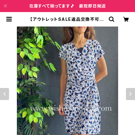
在庫すべて揃ってます🎵 最短即日発送
【アウトレットSALE返品交換不可8/
20まで】フランス製インポートワンピ
ース｜カシュクールワンピース/立体
ワッフル・ホワイト＆ブルーフラワー
(L) | インポートファッション＆ジュエ
リー Wish Bone VIP