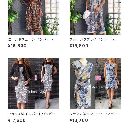
ゴールドチェーン インポートワ
ブルーバタフライ インポートワ
ンピース｜ストレッチジャージ
ンピース｜ストレッチジャージミ
¥16,800
¥16,800
七分袖ワンピース｜ブラック
モレ・ミディ丈ワンピース｜ブル
ー
フランス製インポートワンピース
フランス製インポートワンピース
｜LONKEL PARIS｜タイトワン
｜FIFILLES de PARIS フィフィ
¥17,600
¥18,700
ピース｜ジャージワンピース/白
ーユ・パリ｜プリントワンピース
黒グレンチェックフラワー
｜ジャージ・ストレッチ カシュク