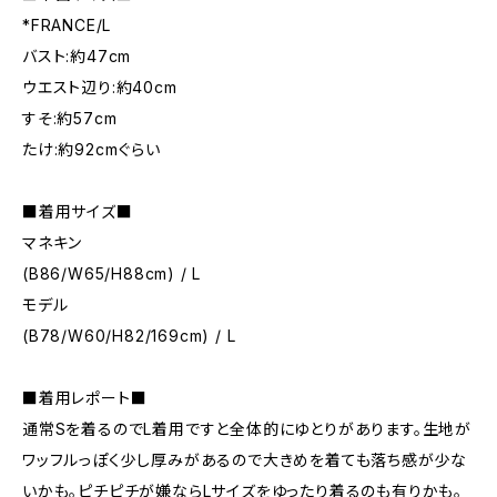
*FRANCE/L
バスト:約47cm
ウエスト辺り:約40cm
すそ:約57cm
たけ:約92cmぐらい
■着用サイズ■
マネキン
(B86/W65/H88cm) / L
モデル
(B78/W60/H82/169cm) / L
■着用レポート■
通常Sを着るのでL着用ですと全体的にゆとりがあります。生地が
ワッフルっぽく少し厚みがあるので大きめを着ても落ち感が少な
いかも。ピチピチが嫌ならLサイズをゆったり着るのも有りかも。