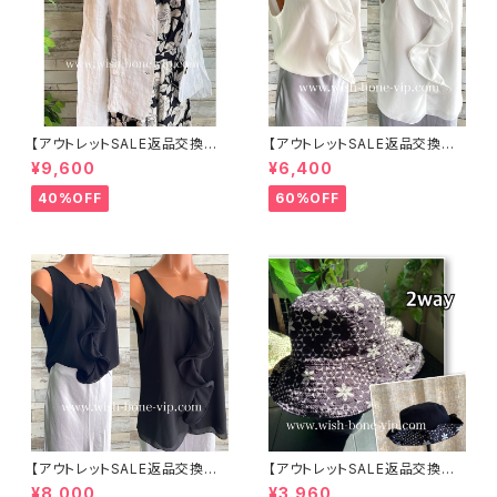
【アウトレットSALE返品交換不
【アウトレットSALE返品交換不
可8/20まで】イタリア製サマー
可8/20まで】イタリア製 CASA
¥9,600
¥6,400
ジャケット｜Made in ITALY｜
DEILUCA ITALY｜前フリル＆B
リネン麻 飾りエリ ジャケット/ホ
IGフリルトップス /ホワイト
40%OFF
60%OFF
ワイト
【アウトレットSALE返品交換不
【アウトレットSALE返品交換不
可8/20まで】イタリア製 CASA
可8/20まで】ワッフル立体フラワ
¥8,000
¥3,960