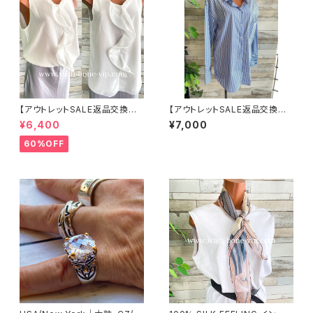
【アウトレットSALE返品交換不
【アウトレットSALE返品交換不
可8/20まで】イタリア製 CASA
可8/20まで】フランスインポー
¥6,400
¥7,000
DEILUCA ITALY｜前フリル＆B
ト・BIGシャツ｜ピンストライプ
IGフリルトップス /ホワイト
デザインシャツ・後ろ飾りアクセ
60%OFF
サリー ロングシャツ/ブルー