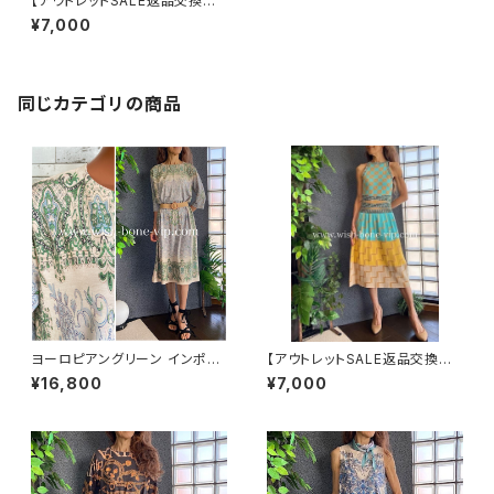
【アウトレットSALE返品交換不
可8/20まで】フランス製インポ
¥7,000
ートワンピース｜カシュクールワ
ンピース/立体ワッフル・ホワイト
＆ブルーフラワー(L)
同じカテゴリの商品
ヨーロピアングリーン インポー
【アウトレットSALE返品交換不
トワンピース｜ストレッチジャー
可8/20まで】ホルターネック＆
¥16,800
¥7,000
ジ 七分袖ワンピース｜グリーン
厚手ニットワンピース｜切り替え
バイカラー ミモレワンピース /
ブルー＆イエロー