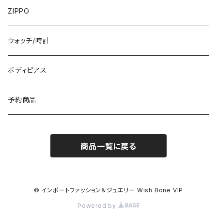
フランス製ワンピース
イタリア製ジャケット
7000円
コットンストール・スカーフ
指輪・リング
ZIPPO
イタリア製ワンピース
トップス・シャツ
冬物・マフラー
ネックレス・ペンダントトップ
ウォッチ/時計
イギリス製ワンピース
ニット・セーター(春秋冬)
ピアス・イヤリング
ボディピアス
イタリア製コート
ブレスレット・バングル
予約商品
その他のアウター
VERSANIジュエリー｜ベルサーニSILVER925
商品一覧に戻る
© インポートファッション＆ジュエリー Wish Bone VIP
Powered by