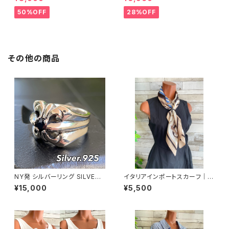
DEILUCA ITALY｜前フリル＆B
ー＆無地 2way リバーシブルハ
IGフリルトップス /ブラック
ット・ワイヤー入り変形ハット・フ
50%OFF
28%OFF
ラワー帽子【ブラック】
その他の商品
NY発 シルバーリング SILVER9
イタリアインポートスカーフ｜小
25 百合 王冠 フローラルリング
さめツヤスカーフ・SILK風 バッ
¥15,000
¥5,500
ブラックストーン 指輪
グスカーフ/ブルーストライプ・チ
ェーン柄