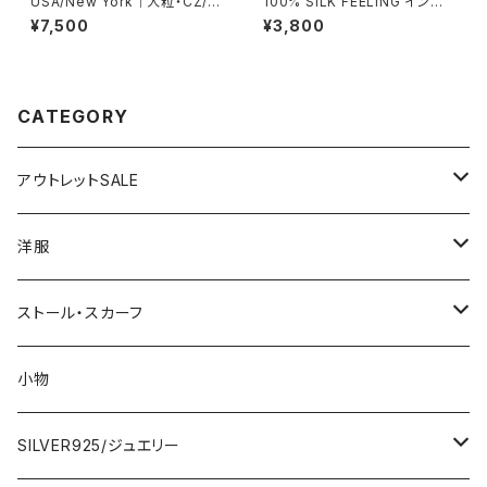
USA/New York｜大粒・CZ/キ
100% SILK FEELING インポ
ュービックジルコニア アンティ
ートスカーフ｜ 透けシフォンス
¥7,500
¥3,800
ークデザイン｜ゴッドリング｜ク
カーフ・アレンジ小さめスカー
リア＆シルバー＆ゴールド
フ・バッグスカーフ/ピンク系
CATEGORY
アウトレットSALE
1000円
洋服
2000円
インポートワンピース
ストール・スカーフ
ロング・マキシ
3000円
トップス・カーディガン・アウター
大判ストール・ロングスカーフ
小物
ひざ・ミディ
カーディガン
5000円
スカート・パンツ
小さめスカーフ
SILVER925/ジュエリー