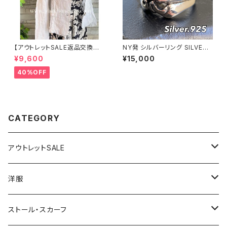
【アウトレットSALE返品交換不
NY発 シルバーリング SILVER9
可8/20まで】イタリア製サマー
25 百合 王冠 フローラルリング
¥9,600
¥15,000
ジャケット｜Made in ITALY｜
ブラックストーン 指輪
リネン麻 飾りエリ ジャケット/ホ
40%OFF
ワイト
CATEGORY
アウトレットSALE
1000円
洋服
2000円
インポートワンピース
ストール・スカーフ