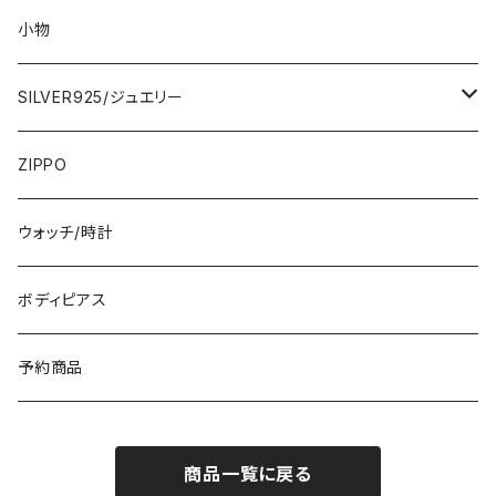
ロング・マキシ
3000円
トップス・カーディガン・アウター
大判ストール・ロングスカーフ
小物
ひざ・ミディ
カーディガン
5000円
スカート・パンツ
小さめスカーフ
SILVER925/ジュエリー
フランス製ワンピース
イタリア製ジャケット
7000円
コットンストール・スカーフ
指輪・リング
ZIPPO
イタリア製ワンピース
トップス・シャツ
冬物・マフラー
ネックレス・ペンダントトップ
ウォッチ/時計
イギリス製ワンピース
ニット・セーター(春秋冬)
ピアス・イヤリング
ボディピアス
イタリア製コート
ブレスレット・バングル
予約商品
その他のアウター
VERSANIジュエリー｜ベルサーニSILVER925
商品一覧に戻る