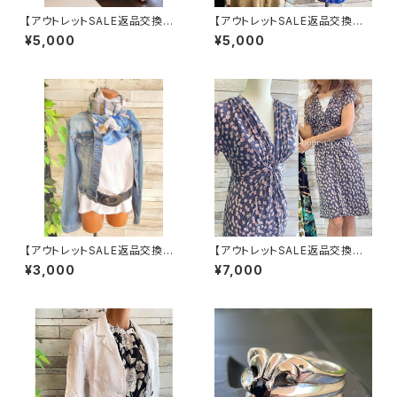
【アウトレットSALE返品交換不
【アウトレットSALE返品交換不
可8/20まで】ロングワンピース・
可8/20まで】イタリア製シャツ・
¥5,000
¥5,000
マキシワンピース・サラッと軽や
ブラウス・トップス｜Made in IT
か春夏ワンピース/モスグリーン
ALY｜ロールアップ デザイン袖
フラワー
プリントシャツ/ブルー
【アウトレットSALE返品交換不
【アウトレットSALE返品交換不
可8/20まで】イタリア/ITALYイ
可フランス製インポートワンピー
¥3,000
¥7,000
ンポート 大判ストール・SILK F
ス｜FIFILLES de PARIS フィ
eeling ツヤ/ロングストール・ス
フィーユ・パリ｜プリントワンピ
カーフ/爽やかブルー
ース｜ジャージ・ストレッチ 膝丈
ワンピース/シック(T2)(T3)