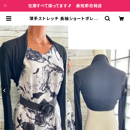
在庫すべて揃ってます🎵 最短即日発送
薄手ストレッチ 長袖ショートボレロ・
ロングスリーブカーディガン UV・紫外
線対策 羽織りものボレロ/ブラック |
インポートファッション＆ジュエリー
Wish Bone VIP