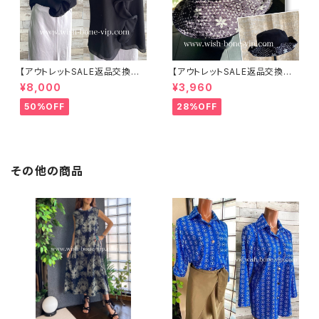
【アウトレットSALE返品交換不
【アウトレットSALE返品交換不
可8/20まで】イタリア製 CASA
可8/20まで】ワッフル立体フラワ
¥8,000
¥3,960
DEILUCA ITALY｜前フリル＆B
ー＆無地 2way リバーシブルハ
IGフリルトップス /ブラック
ット・ワイヤー入り変形ハット・フ
50%OFF
28%OFF
ラワー帽子【ブラック】
その他の商品