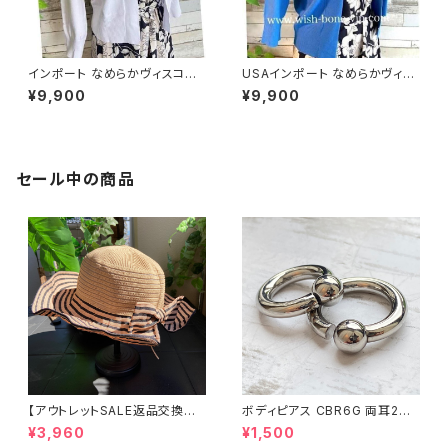
インポート なめらかヴィスコー
USAインポート なめらかヴィス
ス混 羽織り 七～八分袖カーデ
コース混 七分袖 カーディガン/
¥9,900
¥9,900
ィガン/ホワイト
ブルー
セール中の商品
【アウトレットSALE返品交換不
ボディピアス CBR6G 両耳2個
可8/20まで】つば広サマーハッ
セット 1ボール ネジ式 簡単脱着
¥3,960
¥1,500
ト・通気性・軽量 ワイヤー入りハ
サージカルステンレス NY直輸