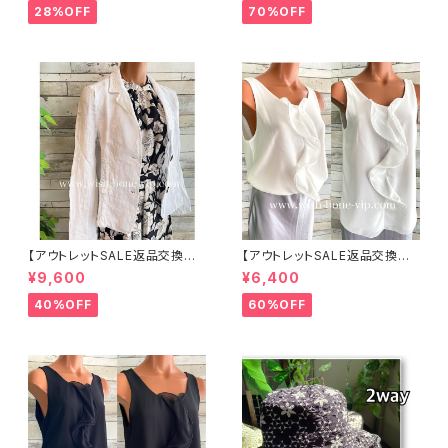
ット ボーダー＆BIGリボン・女優
入
28%OFF
70%OFF
帽 UV/紫外線対策 レディースハ
ット・帽子【ベージュ】
【アウトレットSALE返品交換不
【アウトレットSALE返品交換不
可8/20まで】イタリア製サマー
可8/20まで】イタリア製 CASA
¥9,600
¥6,400
ジャケット｜Made in ITALY｜
DEILUCA ITALY｜前フリル＆B
リネン麻 飾りエリ ジャケット/ホ
IGフリルトップス /ホワイト
40%OFF
60%OFF
ワイト