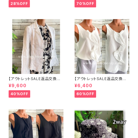
ット ボーダー＆BIGリボン・女優
入
28%OFF
70%OFF
帽 UV/紫外線対策 レディースハ
ット・帽子【ベージュ】
【アウトレットSALE返品交換不
【アウトレットSALE返品交換不
可8/20まで】イタリア製サマー
可8/20まで】イタリア製 CASA
¥9,600
¥6,400
ジャケット｜Made in ITALY｜
DEILUCA ITALY｜前フリル＆B
リネン麻 飾りエリ ジャケット/ホ
IGフリルトップス /ホワイト
40%OFF
60%OFF
ワイト