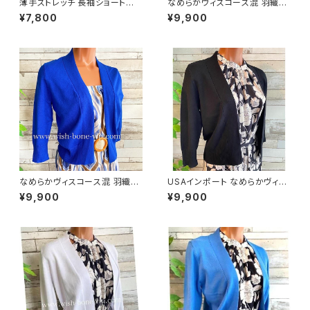
薄手ストレッチ 長袖ショートボ
なめらかヴィスコース混 羽織り
レロ・ロングスリーブカーディガ
カーディガン USAインポート/パ
¥7,800
¥9,900
ン UV・紫外線対策 羽織りもの
ープル
ボレロ/ブラック
なめらかヴィスコース混 羽織り
USAインポート なめらかヴィス
カーディガン USAインポート/ブ
コース混 七分袖 カーディガン/
¥9,900
¥9,900
ルー
ブラック