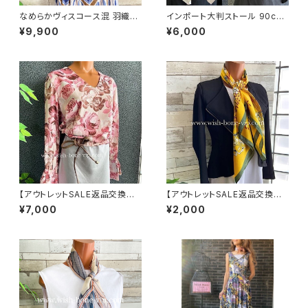
なめらかヴィスコース混 羽織り
インポート大判ストール 90cm
カーディガン USAインポート/ブ
大判スクエア Silk Feeling お
¥9,900
¥6,000
ルー
しゃれなツヤスカーフ/ネイビー
【アウトレットSALE返品交換不
【アウトレットSALE返品交換不
可8/20まで】イタリア製トップス
可8/20まで】【フランスインポー
¥7,000
¥2,000
｜ Made in ITALY｜フリル長
ト】 90cm大判スクエア 室内ス
袖 ロマンティックフラワープリ
カーフ ツヤスカーフ/ガーデンフ
ントトップス/ピンク-SALE
ラワー・イエロー