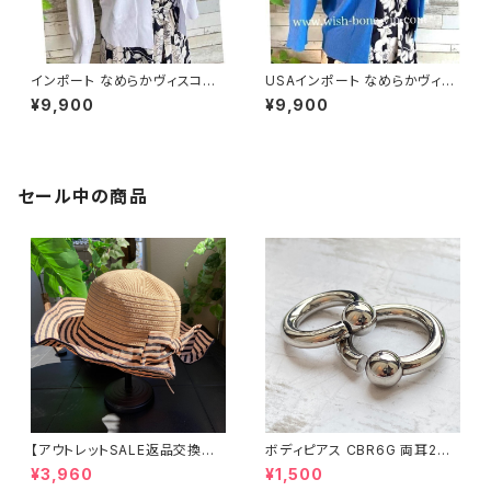
インポート なめらかヴィスコー
USAインポート なめらかヴィス
ス混 羽織り 七～八分袖カーデ
コース混 七分袖 カーディガン/
¥9,900
¥9,900
ィガン/ホワイト
ブルー
セール中の商品
【アウトレットSALE返品交換不
ボディピアス CBR6G 両耳2個
可8/20まで】つば広サマーハッ
セット 1ボール ネジ式 簡単脱着
¥3,960
¥1,500
ト・通気性・軽量 ワイヤー入りハ
サージカルステンレス NY直輸