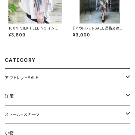
100% SILK FEELING インポ
【アウトレットSALE返品交換不
ートスカーフ｜ 透けシフォンス
可8/20まで】フランス製インポ
¥3,800
¥3,000
カーフ・アレンジ小さめスカー
ート・ロング丈マキシワンピース
フ・バッグスカーフ/ピンク系
｜フレアAライン・ストレッチ製ジ
ャージ/イエロー系プリント
CATEGORY
アウトレットSALE
1000円
洋服
2000円
インポートワンピース
ストール・スカーフ
ロング・マキシ
3000円
トップス・カーディガン・アウター
大判ストール・ロングスカーフ
小物