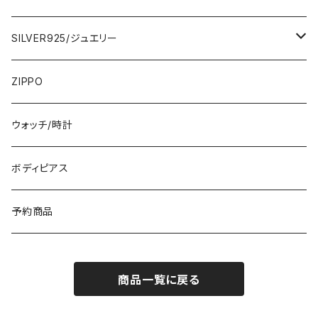
ひざ・ミディ
カーディガン
5000円
スカート・パンツ
小さめスカーフ
SILVER925/ジュエリー
フランス製ワンピース
イタリア製ジャケット
7000円
コットンストール・スカーフ
指輪・リング
ZIPPO
イタリア製ワンピース
トップス・シャツ
冬物・マフラー
ネックレス・ペンダントトップ
ウォッチ/時計
イギリス製ワンピース
ニット・セーター(春秋冬)
ピアス・イヤリング
ボディピアス
イタリア製コート
ブレスレット・バングル
予約商品
その他のアウター
VERSANIジュエリー｜ベルサーニSILVER925
商品一覧に戻る