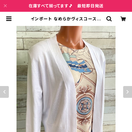
在庫すべて揃ってます🎵 最短即日発送
インポート なめらかヴィスコース混
羽織りもの 八分袖・長袖カーディガ
ン/ホワイト | インポートファッション
＆ジュエリー Wish Bone VIP