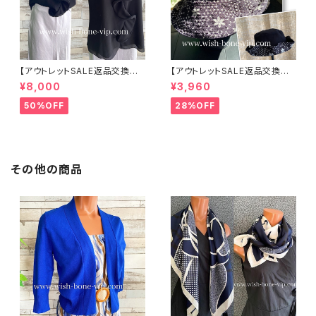
【アウトレットSALE返品交換不
【アウトレットSALE返品交換不
可8/20まで】イタリア製 CASA
可8/20まで】ワッフル立体フラワ
¥8,000
¥3,960
DEILUCA ITALY｜前フリル＆B
ー＆無地 2way リバーシブルハ
IGフリルトップス /ブラック
ット・ワイヤー入り変形ハット・フ
50%OFF
28%OFF
ラワー帽子【ブラック】
その他の商品