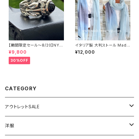
【期間限定セール～8/20】NYシ
イタリア製 大判ストール Made
ルバーリング 特大メンズリング
in ITALY COTTON 100% コ
¥9,800
¥12,000
SILVER925 フェザーリング ナ
ットン｜ロングストール・心地よ
バホ族 インディアンジュエリー
い肌触りのスカーフ/ブルーグラ
30%OFF
太め 指輪 ホピ
デーション
CATEGORY
アウトレットSALE
1000円
洋服