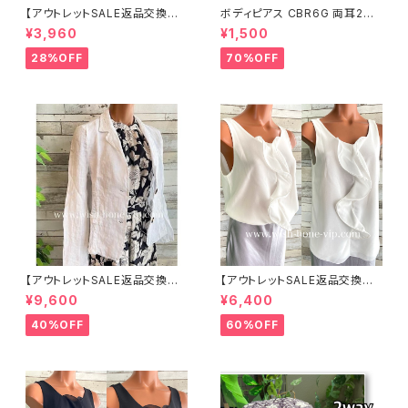
【アウトレットSALE返品交換不
ボディピアス CBR6G 両耳2個
可8/20まで】つば広サマーハッ
セット 1ボール ネジ式 簡単脱着
¥3,960
¥1,500
ト・通気性・軽量 ワイヤー入りハ
サージカルステンレス NY直輸
ット ボーダー＆BIGリボン・女優
入
28%OFF
70%OFF
帽 UV/紫外線対策 レディースハ
ット・帽子【ベージュ】
【アウトレットSALE返品交換不
【アウトレットSALE返品交換不
可8/20まで】イタリア製サマー
可8/20まで】イタリア製 CASA
¥9,600
¥6,400
ジャケット｜Made in ITALY｜
DEILUCA ITALY｜前フリル＆B
リネン麻 飾りエリ ジャケット/ホ
IGフリルトップス /ホワイト
40%OFF
60%OFF
ワイト