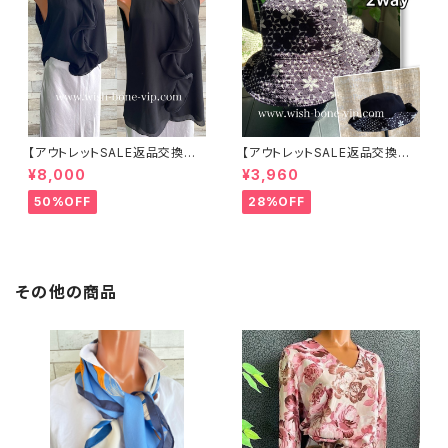
【アウトレットSALE返品交換不
【アウトレットSALE返品交換不
可8/20まで】イタリア製 CASA
可8/20まで】ワッフル立体フラワ
¥8,000
¥3,960
DEILUCA ITALY｜前フリル＆B
ー＆無地 2way リバーシブルハ
IGフリルトップス /ブラック
ット・ワイヤー入り変形ハット・フ
50%OFF
28%OFF
ラワー帽子【ブラック】
その他の商品