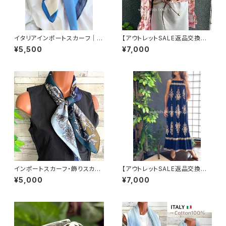
イタリアインポートスカーフ｜小
【アウトレットSALE返品交換不
さめスカーフ ツヤスカーフ・SIL
可8/20まで】イタリア製トップス
¥5,500
¥7,000
K風 バッグスカーフ/ブルー系フ
｜ Made in ITALY｜フリル長
ラワー
袖 ロマンティックフラワープリ
ントトップス/ピンク-SALE
インポートスカーフ・飾りスカー
【アウトレットSALE返品交換不
フ・スクエア小さめスカーフ ツヤ
可8/20まで】イタリア製マキシ
¥5,000
¥7,000
スカーフ・バッグスカーフ/ネイビ
ワンピース インポート ロング
ー＆カーキ・ブルー
ワンピース ロング丈マキシドレ
ス /ネイビー