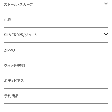
2000円
インポートワンピース
ストール・スカーフ
ロング・マキシ
3000円
トップス・カーディガン・アウター
大判ストール・ロングスカーフ
小物
ひざ・ミディ
カーディガン
5000円
スカート・パンツ
小さめスカーフ
SILVER925/ジュエリー
フランス製ワンピース
イタリア製ジャケット
7000円
コットンストール・スカーフ
指輪・リング
ZIPPO
イタリア製ワンピース
トップス・シャツ
冬物・マフラー
ネックレス・ペンダントトップ
ウォッチ/時計
イギリス製ワンピース
ニット・セーター(春秋冬)
ピアス・イヤリング
ボディピアス
イタリア製コート
ブレスレット・バングル
予約商品
その他のアウター
VERSANIジュエリー｜ベルサーニSILVER925