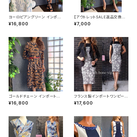
ヨーロピアングリーン インポー
【アウトレットSALE返品交換不
トワンピース｜ストレッチジャー
可8/20まで】ホルターネック＆
¥16,800
¥7,000
ジ 七分袖ワンピース｜グリーン
厚手ニットワンピース｜切り替え
バイカラー ミモレワンピース /
ブルー＆イエロー
ゴールドチェーン インポートワ
フランス製インポートワンピース
ンピース｜ストレッチジャージ
｜LONKEL PARIS｜タイトワン
¥16,800
¥17,600
七分袖ワンピース｜ブラック
ピース｜ジャージワンピース/白
黒グレンチェックフラワー