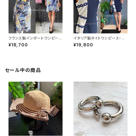
フランス製インポートワンピース
イタリア製タイトワンピース・バ
｜FIFILLES de PARIS フィフィ
イカラータイトドレス｜RINASC
¥18,700
¥19,800
ーユ・パリ｜プリントワンピース
IMENTO/リナシメント インポ
｜ジャージ・ストレッチ カシュク
ート二次会・パーティードレス/
ールワンピース/リーフプリント・
ネイビー＆ホワイト
ブルー系(T1)
セール中の商品