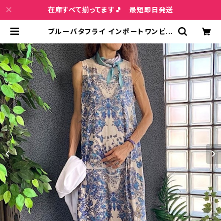
在庫すべて揃ってます🎵 最短即日発送
ブルーバタフライ インポートワンピー
ス｜ストレッチジャージミモレ・ミディ
丈ワンピース｜ブルー | インポートフ
ァッション＆ジュエリー Wish Bone
VIP