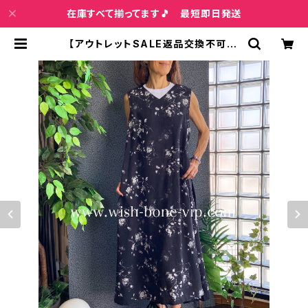
在庫すべて揃ってます🎵 最短即日発送
【アウトレットSALE返品交換不可8/
20まで】ロングワンピース・マキシワ
ンピース・サラッと軽やか春夏ワンピ
ース/ブラックフラワー | インポートフ
ァッション＆ジュエリー Wish Bone
VIP