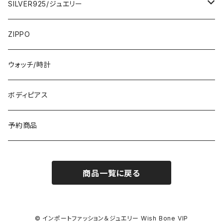
カーディガン
5000円
スカート・パンツ
小さめスカーフ
SILVER925/ジュエリー
フランス製ワンピース
イタリア製ジャケット
7000円
コットンストール・スカーフ
指輪・リング
ZIPPO
イタリア製ワンピース
トップス・シャツ
冬物・マフラー
ネックレス・ペンダントトップ
ウォッチ/時計
イギリス製ワンピース
ニット・セーター(春秋冬)
ピアス・イヤリング
ボディピアス
イタリア製コート
ブレスレット・バングル
予約商品
その他のアウター
VERSANIジュエリー｜ベルサーニSILVER925
商品一覧に戻る
© インポートファッション＆ジュエリー Wish Bone VIP