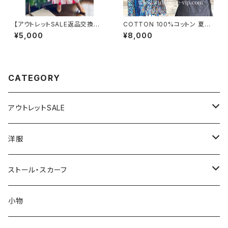
【アウトレットSALE返品交換不
COTTON 100%コットン 夏の
可8/20まで】イタリア製インポ
ストール インポート大判・ロング
¥5,000
¥8,000
ート セットアップドレス｜ロング
ストール・通気性・肌触り良いス
スカート＆カットソーSET｜Ma
カーフ/幾何学ブルーMIX
de in Italy/ホワイト＆レッド(S)
(M)(L)(XL)
CATEGORY
アウトレットSALE
1000円
洋服
2000円
インポートワンピース
ストール・スカーフ
ロング・マキシ
3000円
トップス・カーディガン・アウター
大判ストール・ロングスカーフ
小物
ひざ・ミディ