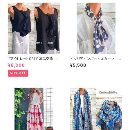
【アウトレットSALE返品交換不
イタリアインポートスカーフ｜小
可8/20まで】イタリア製 CASA
さめスカーフ ツヤスカーフ・SIL
¥8,000
¥5,500
DEILUCA ITALY｜前フリル＆B
K風 バッグスカーフ/ネイビー＆
IGフリルトップス /ブラック
ホワイト
50%OFF