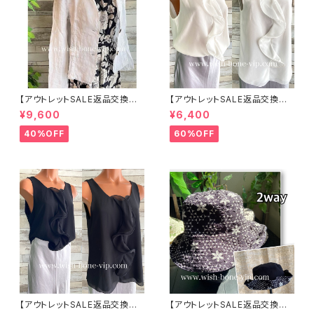
【アウトレットSALE返品交換不
【アウトレットSALE返品交換不
可8/20まで】イタリア製サマー
可8/20まで】イタリア製 CASA
¥9,600
¥6,400
ジャケット｜Made in ITALY｜
DEILUCA ITALY｜前フリル＆B
リネン麻 飾りエリ ジャケット/ホ
IGフリルトップス /ホワイト
40%OFF
60%OFF
ワイト
【アウトレットSALE返品交換不
【アウトレットSALE返品交換不