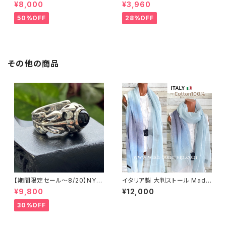
可8/20まで】イタリア製 CASA
可8/20まで】ワッフル立体フラワ
¥8,000
¥3,960
DEILUCA ITALY｜前フリル＆B
ー＆無地 2way リバーシブルハ
IGフリルトップス /ブラック
ット・ワイヤー入り変形ハット・フ
50%OFF
28%OFF
ラワー帽子【ブラック】
その他の商品
【期間限定セール～8/20】NYシ
イタリア製 大判ストール Made
ルバーリング 特大メンズリング
in ITALY COTTON 100% コ
¥9,800
¥12,000
SILVER925 フェザーリング ナ
ットン｜ロングストール・心地よ
バホ族 インディアンジュエリー
い肌触りのスカーフ/ブルーグラ
30%OFF
太め 指輪 ホピ
デーション