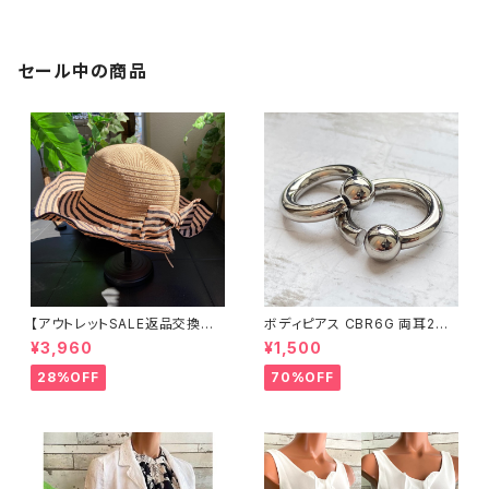
e)
セール中の商品
【アウトレットSALE返品交換不
ボディピアス CBR6G 両耳2個
可8/20まで】つば広サマーハッ
セット 1ボール ネジ式 簡単脱着
¥3,960
¥1,500
ト・通気性・軽量 ワイヤー入りハ
サージカルステンレス NY直輸
ット ボーダー＆BIGリボン・女優
入
28%OFF
70%OFF
帽 UV/紫外線対策 レディースハ
ット・帽子【ベージュ】