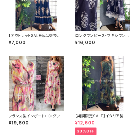
【アウトレットSALE返品交換不
ロングワンピース・マキシワンピ
可8/20まで】イタリア製マキシ
ース・サラッと軽やか春夏ワンピ
¥7,000
¥16,000
ワンピース インポート ロング
ース・ベルト付き/ネイビー＆ホ
ワンピース ロング丈マキシドレ
ワイトペイズリー
ス /ネイビー
フランス製インポートロングワン
【期間限定SALE】イタリア製イ
ピース・マキシドレス｜FIFILLE
ンポートワンピース Made in I
¥19,800
¥12,600
S PARIS フィフィーユ・パリ｜シ
TALY マキシワンピース｜｜シ
フォン/ピンクイエローマーブル
フォン系プリーツ ロングワンピ
30%OFF
ース/グリーン系ボタニカル(Fre