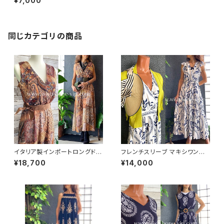
¥7,000
マキシワンピース・サラッと軽や
か春夏ワンピース/ブラックフラ
ワー
同じカテゴリの商品
イタリア製インポートロングドレ
フレンチスリーブ マキシワンピ
ス｜エスニック・オリエンタル柄
ース｜リーフプリント フレア袖
¥18,700
¥14,000
マキシワンピース/ブラウン＆ゴ
ウエスト切り替え インポート ロ
ールド(Free)
ングワンピース ・マキシドレス /
ホワイト-期間セール