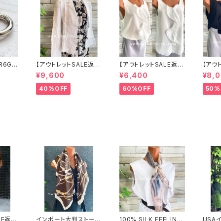
R6G
【アウトレットSALE返品
【アウトレットSALE返品
【アウ
ボール
交換不可8/20まで】イ
交換不可8/20まで】イ
交換不
¥9,600
¥6,400
¥8,
 サー
タリア製サマージャケッ
タリア製 CASADEILU
タリア製
 NY直
ト｜Made in ITALY｜
CA ITALY｜前フリル＆
CA ITALY｜前フリル＆
40%OFF
60%OFF
50%
リネン麻 飾りエリ ジャ
BIGフリルトップス /ホワ
BIGフ
ケット/ホワイト
イト
ック
LE返品
インポート大判ストール
100% SILK FEELING
USA