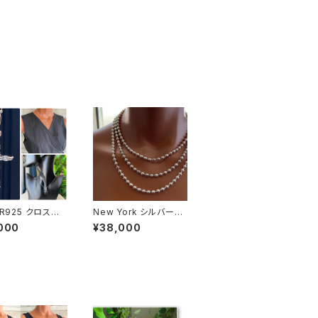
ER925 クロスネッ
New York シルバーネ
NewYorkイン
ックレス 40cm ボール
000
¥38,000
ジュエリー｜CZ/
チェーン太め 5mmボ
ビックジルコニア
ール Silver925
バーSV925｜プ
コーティング｜プ
クレス・十字架ク
ックレス