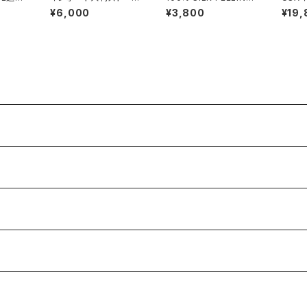
で】フ
90cm 大判スクエア Si
インポートスカーフ｜
カンプ
¥6,000
¥3,800
¥19,
トワン
lk Feeling おしゃれス
透けシフォンスカーフ・
ス｜ア
L PA
カーフ/ブラウン
アレンジ小さめスカー
キシワ
デザイン
フ・バッグスカーフ/ピン
トなビ
ツ ワ
ク系
ー＆イ
ン系