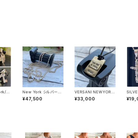
rk/U
New York シルバーネ
VERSANI NEWYORK
SILV
ンダン
ックレス 50cm ボール
ネームプレート チョー
クレス 
¥47,500
¥33,000
¥19,
・KEY
チェーン 太め 5mmボ
カー SILVER925 ペン
ポート
クジルコ
ール Silver925
ダント【Stay Cool Be
キュー
925
Strong Pendant Lea
&シル
ィング
ther Cord Necklac
ラチナ
イン
e】
チネッ
ロスネ