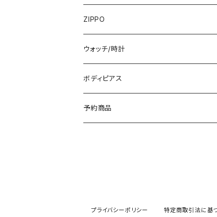
フランス製ワンピース
イタリア製ジャケット
7000円
コットンストール・スカーフ
指輪・リング
ZIPPO
イタリア製ワンピース
トップス・シャツ
冬物・マフラー
ネックレス・ペンダントトップ
ウォッチ/時計
イギリス製ワンピース
ニット・セーター(春秋冬)
ピアス・イヤリング
ボディピアス
イタリア製コート
ブレスレット・バングル
予約商品
その他のアウター
VERSANIジュエリー｜ベルサーニSILVER9
プライバシーポリシー
特定商取引法に基