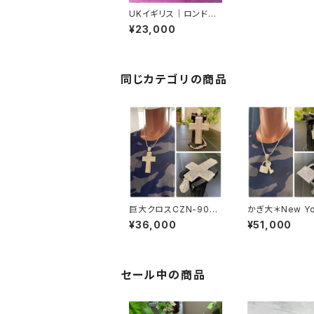
UKイギリス｜ロンドン
インポート｜ヨーロピ
¥23,000
アン ヴィンテージ BIG
ティアドロップ＆ライン
ストーンネックレス/ブラ
ック ビジュー
同じカテゴリの商品
巨大クロスCZN-9024
かぎ大＊New Yo
＊NewYorkインポート
SAインポートペ
¥36,000
¥51,000
ジュエリー｜CZ/キュー
トトップ｜BIGカギ
ビックジルコニア&シル
CZ/キュービッ
バーSV925ペンダント
ニア&シルバーSV
トップ 超特大・HIPHOP
｜プラチナコーテ
クロス/ヒップホップ
｜パヴェ・鍵デザ
セール中の商品