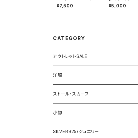
粒・CZ/キュービックジ
交換不可8/20ま
¥7,500
¥5,000
ルコニア アンティークデ
ランス製インポー
ザイン｜ゴッドリング｜
ピース｜LONNKE
クリア＆シルバー＆ゴー
RIS クラシカル
ルド
｜ボックスプリー
ンピース/ブラウ
CATEGORY
アウトレットSALE
1000円
洋服
2000円
インポートワンピース
ストール・スカーフ
ロング・マキシ
3000円
トップス・カーディガン・アウター
大判ストール・ロングスカーフ
小物
ひざ・ミディ
カーディガン
5000円
スカート・パンツ
小さめスカーフ
SILVER925/ジュエリー