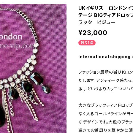
UKイギリス｜ロンドンイ
テージ BIGティアドロッ
ラック ビジュー
¥23,000
残り1点
International shipping 
ファッション最新の街ＵＫロ
たします。アンティーク感たっ
派手というよりカッコいい！
大きなブラックティアドロップ
なく入るゴールドラインがヨ
なデザインです。大粒のブラッ
輝きでお首周りを華やかに演