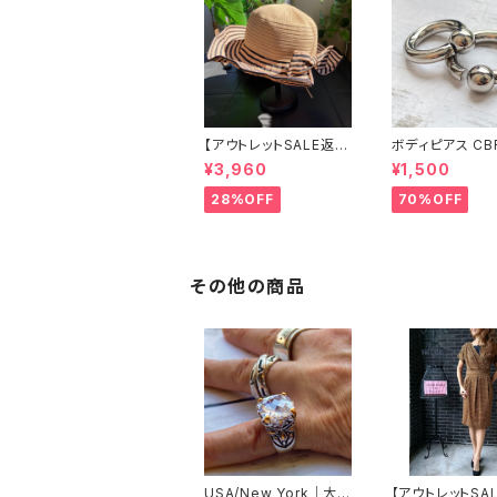
【アウトレットSALE返品
ボディピアス CB
交換不可8/20まで】つ
両耳2個セット 1
¥3,960
¥1,500
ば広サマーハット・通気
ネジ式 簡単脱着
性・軽量 ワイヤー入り
ジカルステンレス
28%OFF
70%OFF
ハット ボーダー＆BIGリ
輸入
ボン・女優帽 UV/紫外
線対策 レディースハッ
ト・帽子【ベージュ】
その他の商品
USA/New York｜大
【アウトレットSA