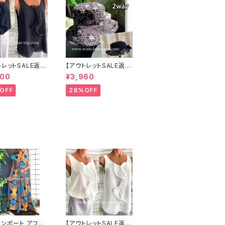
トレットSALE返品
【アウトレットSALE返品
可8/20まで】イ
交換不可8/20まで】ワ
000
¥3,960
 CASADEILU
ッフル立体フラワー＆無
地 2way リバーシブル
OFF
28%OFF
リルトップス /ブラ
ハット・ワイヤー入り変
形ハット・フラワー帽子
【ブラック】
インポート アフリ
【アウトレットSALE返品