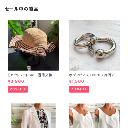
架クロスネックレス
セール中の商品
【アウトレットSALE返品交換不
ボディピアス CBR6G 両耳2個
可8/20まで】つば広サマーハッ
セット 1ボール ネジ式 簡単脱着
¥3,960
¥1,500
ト・通気性・軽量 ワイヤー入りハ
サージカルステンレス NY直輸
ット ボーダー＆BIGリボン・女優
入
28%OFF
70%OFF
帽 UV/紫外線対策 レディースハ
ット・帽子【ベージュ】