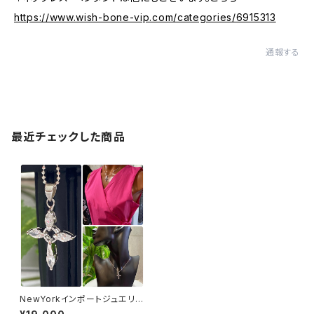
https://www.wish-bone-vip.com/categories/6915313
通報する
最近チェックした商品
NewYorkインポートジュエリー
｜CZ/キュービックジルコニア&