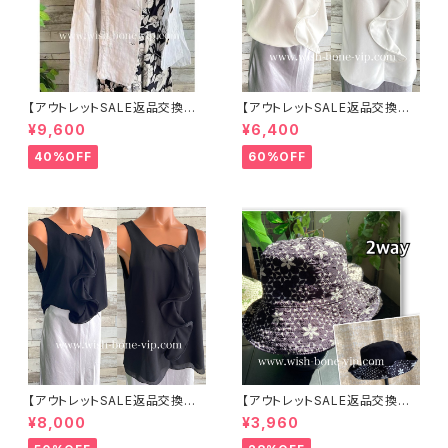
【アウトレットSALE返品交換不
【アウトレットSALE返品交換不
可8/20まで】イタリア製サマー
可8/20まで】イタリア製 CASA
¥9,600
¥6,400
ジャケット｜Made in ITALY｜
DEILUCA ITALY｜前フリル＆B
リネン麻 飾りエリ ジャケット/ホ
IGフリルトップス /ホワイト
40%OFF
60%OFF
ワイト
【アウトレットSALE返品交換不
【アウトレットSALE返品交換不
可8/20まで】イタリア製 CASA
可8/20まで】ワッフル立体フラワ
¥8,000
¥3,960
DEILUCA ITALY｜前フリル＆B
ー＆無地 2way リバーシブルハ
IGフリルトップス /ブラック
ット・ワイヤー入り変形ハット・フ