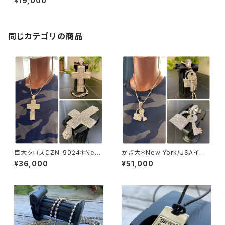
¥19,000
シルバーSV925｜プラチナコー
ティング｜プチ・デザイン クロス
ネックレス
同じカテゴリの商品
巨大クロスCZN-9024＊New
かぎ大＊New York/USAイン
Yorkインポートジュエリー｜C
ポートペンダントトップ｜BIGカ
¥36,000
¥51,000
Z/キュービックジルコニア&シル
ギ・KEY CZ/キュービックジルコ
バーSV925ペンダントトップ 超
ニア&シルバーSV925｜プラチ
特大・HIPHOPクロス/ヒップホ
ナコーティング｜パヴェ・鍵デザ
ップ
イン