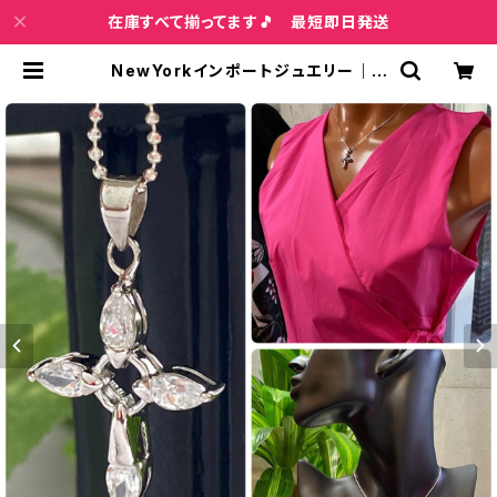
在庫すべて揃ってます🎵 最短即日発送
NewYorkインポートジュエリー｜C
Z/キュービックジルコニア&シルバー
SV925｜プラチナコーティング｜プ
チ・デザイン クロスネックレス | イン
ポートファッション＆ジュエリー Wis
h Bone VIP