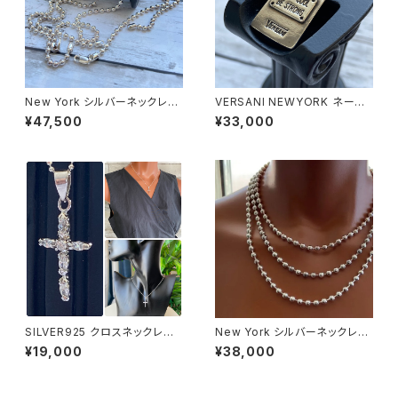
New York シルバーネックレス
VERSANI NEWYORK ネーム
50cm ボールチェーン 太め 5m
プレート チョーカー SILVER92
¥47,500
¥33,000
mボール Silver925
5 ペンダント【Stay Cool Be S
trong Pendant Leather Cor
d Necklace】
SILVER925 クロスネックレス
New York シルバーネックレス
NewYorkインポートジュエリー
40cm ボールチェーン太め 5m
¥19,000
¥38,000
｜CZ/キュービックジルコニア&
mボール Silver925
シルバーSV925｜プラチナコー
ティング｜プチネックレス・十字