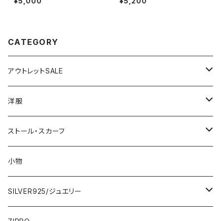
¥5,000
¥5,200
ブラウス・トップス｜Made in IT
ーンゼブラ
ALY｜ロールアップ デザイン袖
プリントシャツ/ブルー
CATEGORY
アウトレットSALE
1000円
洋服
2000円
インポートワンピース
ストール・スカーフ
ロング・マキシ
3000円
トップス・カーディガン・アウター
大判ストール・ロングスカーフ
小物
ひざ・ミディ
カーディガン
5000円
スカート・パンツ
小さめスカーフ
SILVER925/ジュエリー
フランス製ワンピース
イタリア製ジャケット
7000円
コットンストール・スカーフ
指輪・リング