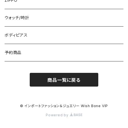
ZIPPO
イタリア製ワンピース
トップス・シャツ
冬物・マフラー
ネックレス・ペンダントトップ
ウォッチ/時計
イギリス製ワンピース
ニット・セーター(春秋冬)
ピアス・イヤリング
ボディピアス
イタリア製コート
ブレスレット・バングル
予約商品
その他のアウター
VERSANIジュエリー｜ベルサーニSILVER925
商品一覧に戻る
© インポートファッション＆ジュエリー Wish Bone VIP
Powered by