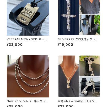
VERSANI NEWYORK ネーム
SILVER925 クロスネックレス
プレート チョーカー SILVER92
NewYorkインポートジュエリー
¥33,000
¥19,000
5 ペンダント【Stay Cool Be S
｜CZ/キュービックジルコニア&
trong Pendant Leather Cor
シルバーSV925｜プラチナコー
d Necklace】
ティング｜プチネックレス・十字
架クロスネックレス
New York シルバーネックレス
かぎ＊New York/USAインポ
40cm ボールチェーン太め 5m
ートペンダントトップ｜カギ・KE
¥38,000
¥33,000