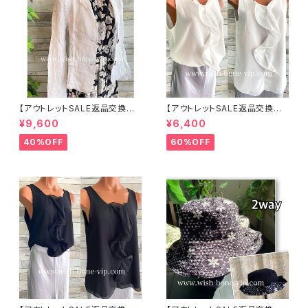
【アウトレットSALE返品交換不
【アウトレットSALE返品交換不
可8/20まで】イタリア製サマー
可8/20まで】イタリア製 CASA
¥9,600
¥6,400
ジャケット｜Made in ITALY｜
DEILUCA ITALY｜前フリル＆B
リネン麻 飾りエリ ジャケット/ホ
IGフリルトップス /ホワイト
40%OFF
60%OFF
ワイト