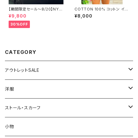
【期間限定セール～8/20】NYシ
COTTON 100% コットン イン
ルバーリング 特大メンズリング
ポート大判ストール ｜ロングス
¥9,800
¥8,000
SILVER925 フェザーリング ナ
トール・心地よい肌触りのスカー
バホ族 インディアンジュエリー
フ/ネイビー＆レッド
30%OFF
太め 指輪 ホピ
CATEGORY
アウトレットSALE
1000円
洋服
2000円
インポートワンピース
ストール・スカーフ
ロング・マキシ
3000円
トップス・カーディガン・アウター
大判ストール・ロングスカーフ
小物