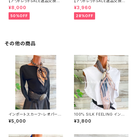
【アウトレットSALE返品交換不
【アウトレットSALE返品交換不
可8/20まで】イタリア製 CASA
可8/20まで】ワッフル立体フラワ
¥8,000
¥3,960
DEILUCA ITALY｜前フリル＆B
ー＆無地 2way リバーシブルハ
IGフリルトップス /ブラック
ット・ワイヤー入り変形ハット・フ
50%OFF
28%OFF
ラワー帽子【ブラック】
その他の商品
インポートスカーフ・レオパード/
100% SILK FEELING インポ
ヒョウ柄 小さめスカーフ ツヤス
ートスカーフ｜ 透けシフォンス
¥5,000
¥3,800
カーフ・バッグスカーフ/レオパー
カーフ・アレンジ小さめスカー
ド
フ・バッグスカーフ/ピンク系