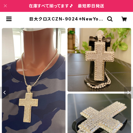
在庫すべて揃ってます🎵 最短即日発送
巨大クロスCZN-9024＊NewYork
インポートジュエリー｜CZ/キュービ
ックジルコニア&シルバーSV925ペ
ンダントトップ 超特大・HIPHOPクロ
ス/ヒップホップ | インポートファッシ
ョン＆ジュエリー Wish Bone VIP