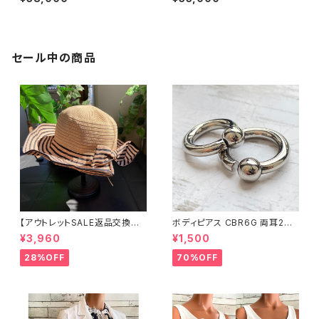
mボール Silver925
Y CZ/キュービックジルコニア&
シルバーSV925｜プラチナコー
ティング｜パヴェ・鍵デザイン
セール中の商品
【アウトレットSALE返品交換不
ボディピアス CBR6G 両耳2個
可8/20まで】つば広サマーハッ
セット 1ボール ネジ式 簡単脱着
¥3,960
¥1,500
ト・通気性・軽量 ワイヤー入りハ
サージカルステンレス NY直輸
ット ボーダー＆BIGリボン・女優
入
28%OFF
70%OFF
帽 UV/紫外線対策 レディースハ
ット・帽子【ベージュ】