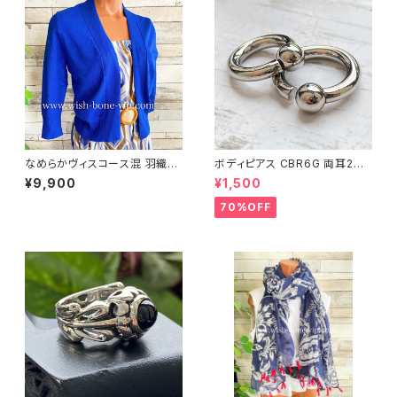
なめらかヴィスコース混 羽織り
ボディピアス CBR6G 両耳2個
カーディガン USAインポート/ブ
セット 1ボール ネジ式 簡単脱着
¥9,900
¥1,500
ルー
サージカルステンレス NY直輸
入
70%OFF