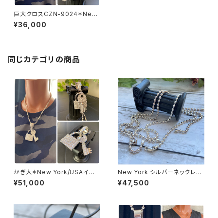
巨大クロスCZN-9024＊New
Yorkインポートジュエリー｜C
¥36,000
Z/キュービックジルコニア&シル
バーSV925ペンダントトップ 超
特大・HIPHOPクロス/ヒップホ
ップ
同じカテゴリの商品
かぎ大＊New York/USAイン
New York シルバーネックレス
ポートペンダントトップ｜BIGカ
50cm ボールチェーン 太め 5m
¥51,000
¥47,500
ギ・KEY CZ/キュービックジルコ
mボール Silver925
ニア&シルバーSV925｜プラチ
ナコーティング｜パヴェ・鍵デザ
イン