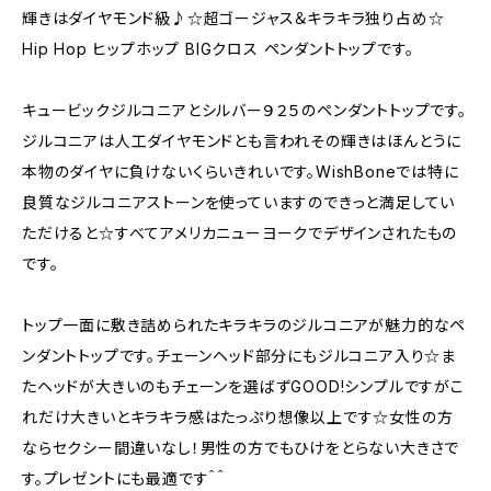
輝きはダイヤモンド級♪☆超ゴージャス＆キラキラ独り占め☆
Hip Hop ヒップホップ BIGクロス ペンダントトップです。
キュービックジルコニアとシルバー９２５のペンダントトップです。
ジルコニアは人工ダイヤモンドとも言われその輝きはほんとうに
本物のダイヤに負けないくらいきれいです。WishBoneでは特に
良質なジルコニアストーンを使っていますのできっと満足してい
ただけると☆すべてアメリカニューヨークでデザインされたもの
です。
トップ一面に敷き詰められたキラキラのジルコニアが魅力的なペ
ンダントトップです。チェーンヘッド部分にもジルコニア入り☆ま
たヘッドが大きいのもチェーンを選ばずGOOD!シンプルですがこ
れだけ大きいとキラキラ感はたっぷり想像以上です☆女性の方
ならセクシー間違いなし！男性の方でもひけをとらない大きさで
す。プレゼントにも最適です＾＾