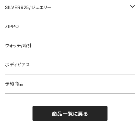
ひざ・ミディ
カーディガン
5000円
スカート・パンツ
小さめスカーフ
SILVER925/ジュエリー
フランス製ワンピース
イタリア製ジャケット
7000円
コットンストール・スカーフ
指輪・リング
ZIPPO
イタリア製ワンピース
トップス・シャツ
冬物・マフラー
ネックレス・ペンダントトップ
ウォッチ/時計
イギリス製ワンピース
ニット・セーター(春秋冬)
ピアス・イヤリング
ボディピアス
イタリア製コート
ブレスレット・バングル
予約商品
その他のアウター
VERSANIジュエリー｜ベルサーニSILVER925
商品一覧に戻る