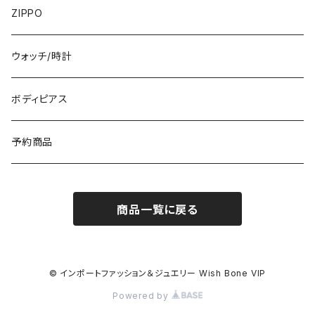
フランス製ワンピース
イタリア製ジャケット
7000円
コットンストール・スカーフ
指輪・リング
ZIPPO
イタリア製ワンピース
トップス・シャツ
冬物・マフラー
ネックレス・ペンダントトップ
ウォッチ/時計
イギリス製ワンピース
ニット・セーター(春秋冬)
ピアス・イヤリング
ボディピアス
イタリア製コート
ブレスレット・バングル
予約商品
その他のアウター
VERSANIジュエリー｜ベルサーニSILVER925
商品一覧に戻る
© インポートファッション＆ジュエリー Wish Bone VIP
Powered by