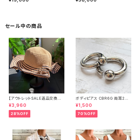
｜CZ/キュービックジルコニア&
mボール Silver925
シルバーSV925｜プラチナコー
ティング｜プチネックレス・十字
架クロスネックレス
セール中の商品
【アウトレットSALE返品交換不
ボディピアス CBR6G 両耳2個
可8/20まで】つば広サマーハッ
セット 1ボール ネジ式 簡単脱着
¥3,960
¥1,500
ト・通気性・軽量 ワイヤー入りハ
サージカルステンレス NY直輸
ット ボーダー＆BIGリボン・女優
入
28%OFF
70%OFF
帽 UV/紫外線対策 レディースハ
ット・帽子【ベージュ】