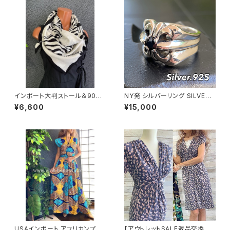
インポート大判ストール＆90c
NY発 シルバーリング SILVER9
mスクエア モノトーンスカーフ
25 百合 王冠 フローラルリング
¥6,600
¥15,000
｜ホワイト＆ブラック馬ホース
ブラックストーン 指輪
USAインポート アフリカンプリ
【アウトレットSALE返品交換不