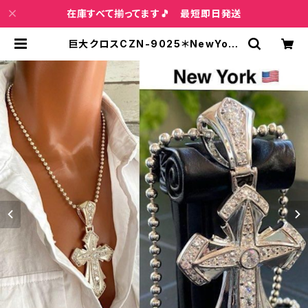
在庫すべて揃ってます🎵 最短即日発送
巨大クロスCZN-9025＊NewYork
インポートジュエリー｜CZ/キュービ
ックジルコニア&シルバーSV925ペ
ンダントトップ 超特大・HIPHOPクロ
ス/ヒップホップ | インポートファッシ
ョン＆ジュエリー Wish Bone VIP