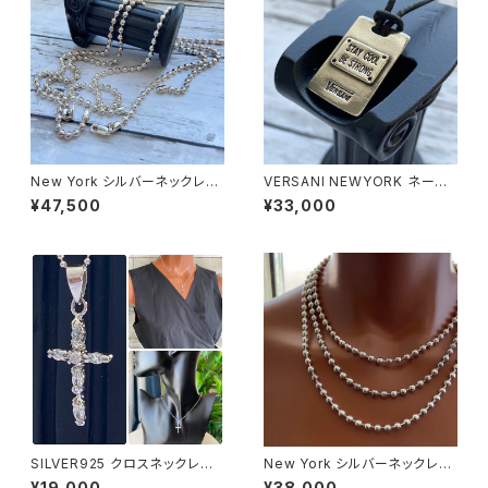
New York シルバーネックレス
VERSANI NEWYORK ネーム
50cm ボールチェーン 太め 5m
プレート チョーカー SILVER92
¥47,500
¥33,000
mボール Silver925
5 ペンダント【Stay Cool Be S
trong Pendant Leather Cor
d Necklace】
SILVER925 クロスネックレス
New York シルバーネックレス
NewYorkインポートジュエリー
40cm ボールチェーン太め 5m
¥19,000
¥38,000