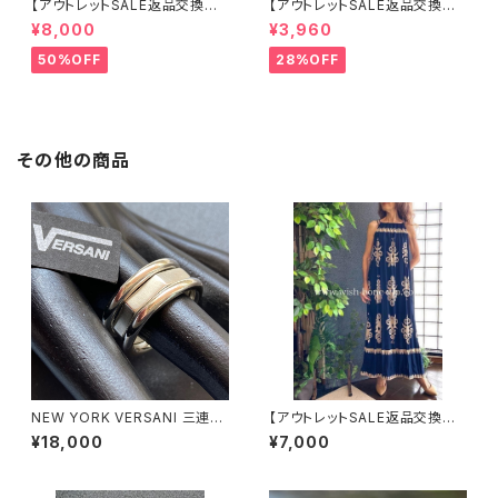
【アウトレットSALE返品交換不
【アウトレットSALE返品交換不
可8/20まで】イタリア製 CASA
可8/20まで】ワッフル立体フラワ
¥8,000
¥3,960
DEILUCA ITALY｜前フリル＆B
ー＆無地 2way リバーシブルハ
IGフリルトップス /ブラック
ット・ワイヤー入り変形ハット・フ
50%OFF
28%OFF
ラワー帽子【ブラック】
その他の商品
NEW YORK VERSANI 三連シ
【アウトレットSALE返品交換不
ルバーリング【19～24号】ポリゴ
可8/20まで】イタリア製マキシ
¥18,000
¥7,000
ンデザイン ベルサーニ｜シルバ
ワンピース インポート ロング
ー925リング｜3連タイプ/カク
ワンピース ロング丈マキシドレ
｜ Polygon Stackable Ring
ス /ネイビー