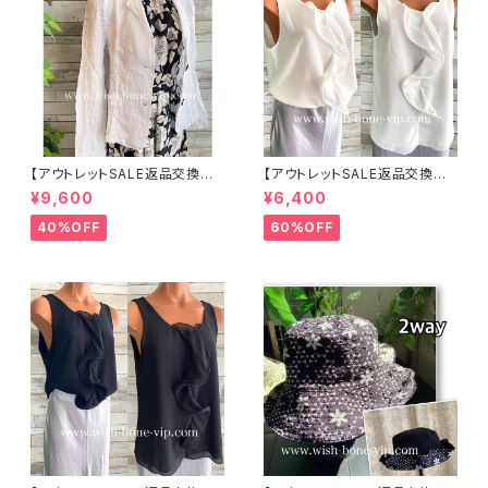
【アウトレットSALE返品交換不
【アウトレットSALE返品交換不
可8/20まで】イタリア製サマー
可8/20まで】イタリア製 CASA
¥9,600
¥6,400
ジャケット｜Made in ITALY｜
DEILUCA ITALY｜前フリル＆B
リネン麻 飾りエリ ジャケット/ホ
IGフリルトップス /ホワイト
40%OFF
60%OFF
ワイト