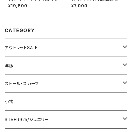
ント ロングドレス｜アレンジ次
可フランス製インポートワンピー
¥19,800
¥7,000
第なマキシワンピース｜ビビット
ス｜FIFILLES de PARIS フィ
なビタミンカラー/ブルー＆イエ
フィーユ・パリ｜プリントワンピ
ロー
ース｜ジャージ・ストレッチ 膝丈
ワンピース/シック(T2)(T3)
CATEGORY
アウトレットSALE
1000円
洋服
2000円
インポートワンピース
ストール・スカーフ
ロング・マキシ
3000円
トップス・カーディガン・アウター
大判ストール・ロングスカーフ
小物
ひざ・ミディ
カーディガン
5000円
スカート・パンツ
小さめスカーフ
SILVER925/ジュエリー