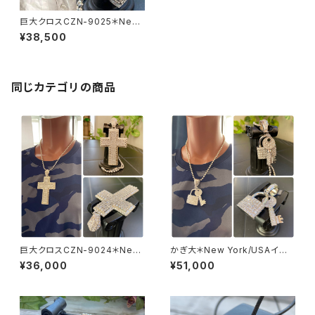
巨大クロスCZN-9025＊New
Yorkインポートジュエリー｜C
¥38,500
Z/キュービックジルコニア&シル
バーSV925ペンダントトップ 超
特大・HIPHOPクロス/ヒップホ
ップ
同じカテゴリの商品
巨大クロスCZN-9024＊New
かぎ大＊New York/USAイン
Yorkインポートジュエリー｜C
ポートペンダントトップ｜BIGカ
¥36,000
¥51,000
Z/キュービックジルコニア&シル
ギ・KEY CZ/キュービックジルコ
バーSV925ペンダントトップ 超
ニア&シルバーSV925｜プラチ
特大・HIPHOPクロス/ヒップホ
ナコーティング｜パヴェ・鍵デザ
ップ
イン