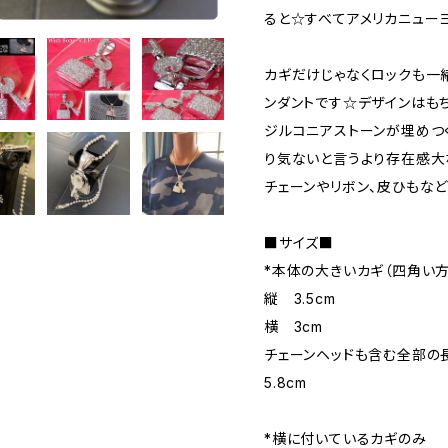
ると☆すべてアメリカニュー
カギだけじゃなくロックも一
ンダントです☆デザインはも
ジルコニアストーンが埋めつ
り気ないと言うより存在感大
チェーンやリボン、皮ひもな
■サイズ■
*本体の大きいカギ（四角い方
縦 3.5cm
横 3cm
チェーンヘッドも含む全部の
5.8cm
*横に付いているカギのみ