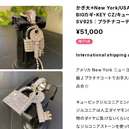
かぎ大＊New York/
BIGカギ・KEY CZ/
SV925｜プラチナコー
¥51,000
残り1点
International shipping 
アメリカ New York ニ
級♪プラチナコートでお手入
占め☆
キュービックジルコニアとシル
ジルコニアは人工ダイヤモン
物のダイヤに負けないくらいき
なジルコニアストーンを使っ