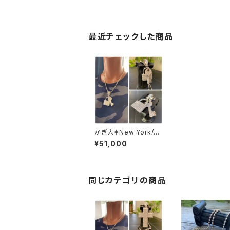
最近チェックした商品
かぎ大＊New York/U
SAインポートペンダン
¥51,000
トトップ｜BIGカギ・KEY
CZ/キュービックジルコ
ニア&シルバーSV925
｜プラチナコーティング
｜パヴェ・鍵デザイン
同じカテゴリの商品