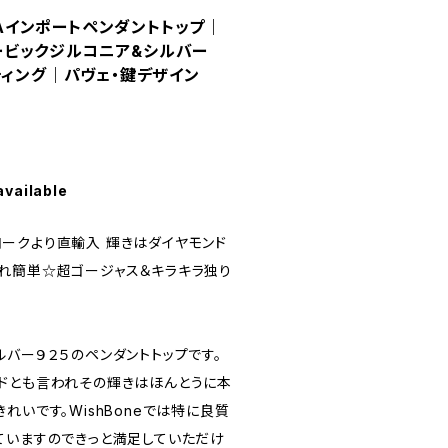
USAインポートペンダントトップ｜
キュービックジルコニア&シルバー
ティング｜パヴェ・鍵デザイン
available
ューヨークより直輸入 輝きはダイヤモンド
れ簡単☆超ゴージャス＆キラキラ独り
バー９２５のペンダントトップです。
ドとも言われその輝きはほんとうに本
れいです。WishBoneでは特に良質
ていますのできっと満足していただけ