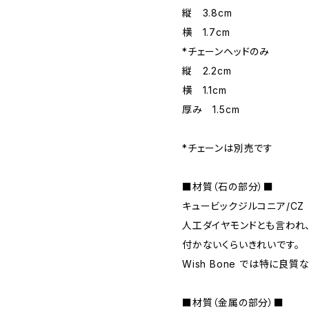
縦 3.8cm
横 1.7cm
*チェーンヘッドのみ
縦 2.2cm
横 1.1cm
厚み 1.5cm
*チェーンは別売です
■材質（石の部分）■
キュービックジルコニア/CZ
人工ダイヤモンドとも言われ
付かないくらいきれいです。
Wish Bone では特に良
■材質（金属の部分）■