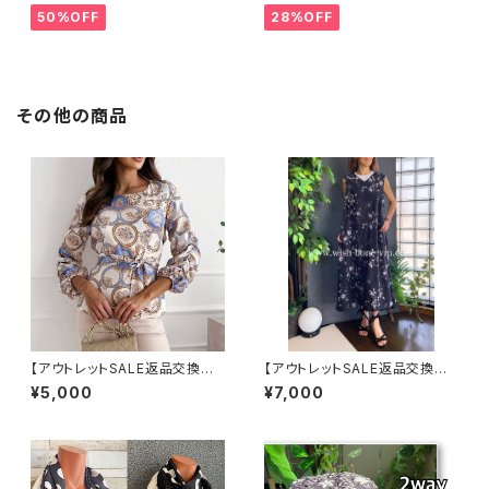
IGフリルトップス /ブラック
ット・ワイヤー入り変形ハット・フ
50%OFF
28%OFF
ラワー帽子【ブラック】
その他の商品
【アウトレットSALE返品交換不
【アウトレットSALE返品交換不
可8/20まで】イタリア製トップス
可8/20まで】ロングワンピース・
¥5,000
¥7,000
｜Made in ITALY｜ヨーロピ
マキシワンピース・サラッと軽や
アンプリント 切り替えバルーン
か春夏ワンピース/ブラックフラ
袖ブラウス
ワー