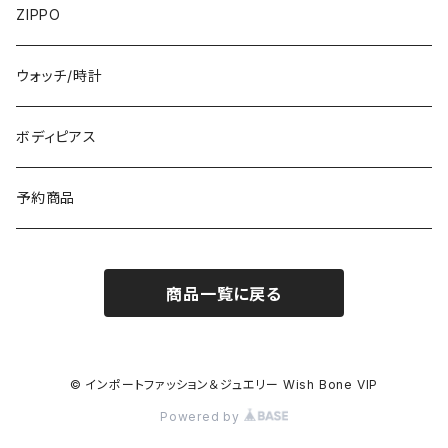
フランス製ワンピース
イタリア製ジャケット
7000円
コットンストール・スカーフ
指輪・リング
ZIPPO
イタリア製ワンピース
トップス・シャツ
冬物・マフラー
ネックレス・ペンダントトップ
ウォッチ/時計
イギリス製ワンピース
ニット・セーター(春秋冬)
ピアス・イヤリング
ボディピアス
イタリア製コート
ブレスレット・バングル
予約商品
その他のアウター
VERSANIジュエリー｜ベルサーニSILVER925
商品一覧に戻る
© インポートファッション＆ジュエリー Wish Bone VIP
Powered by