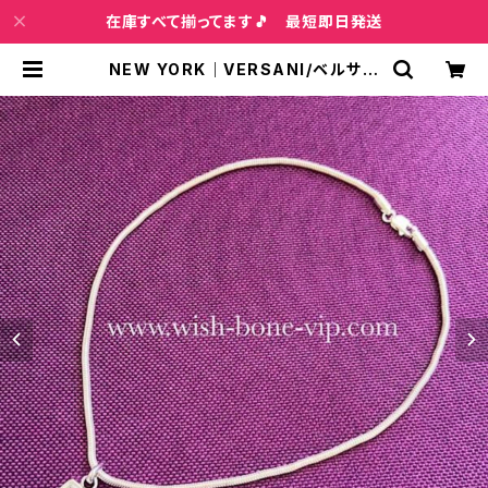
在庫すべて揃ってます🎵 最短即日発送
NEW YORK｜VERSANI/ベルサー
ニ｜シルバー925＆ジェムストーン
ペンダント・ネックレス｜クリアー |
インポートファッション＆ジュエリー
Wish Bone VIP