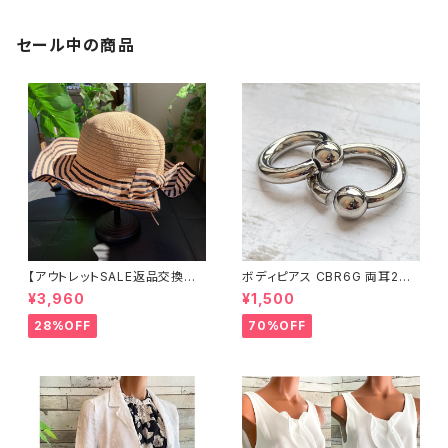
e Ring
セール中の商品
【アウトレットSALE返品交換不
ボディピアス CBR6G 両耳2個
可8/20まで】つば広サマーハッ
セット 1ボール ネジ式 簡単脱着
¥3,960
¥1,500
ト・通気性・軽量 ワイヤー入りハ
サージカルステンレス NY直輸
ット ボーダー＆BIGリボン・女優
入
28%OFF
70%OFF
帽 UV/紫外線対策 レディースハ
ット・帽子【ベージュ】