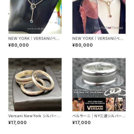
NEW YORK｜VERSANI/ベル
NEW YORK｜VERSANI/ベル
サーニ｜シルバー925＆ジェム
サーニ｜シルバー925＆ジェム
¥80,000
¥80,000
ストーン ・ロザリオ Vネックレス
ストーン ・ロザリオ Vネックレス
｜アクア
｜パープル
Versani NewYork シルバー9
ベルサーニ｜NY三連シルバーリ
25 三連リング ベルサーニNY
ング【13～26号】VERSANI NE
¥17,000
¥17,000
ブラックライン トリプルバンド 三
WYORK プレーンマット つや消
連シルバーリング Single Row
し シルバー925リング｜3連タ
Oxidized Ring指輪
イプ/ラウンド Circle Stackabl