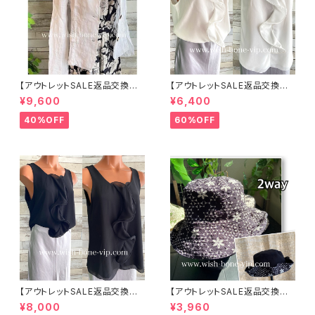
【アウトレットSALE返品交換不
【アウトレットSALE返品交換不
可8/20まで】イタリア製サマー
可8/20まで】イタリア製 CASA
¥9,600
¥6,400
ジャケット｜Made in ITALY｜
DEILUCA ITALY｜前フリル＆B
リネン麻 飾りエリ ジャケット/ホ
IGフリルトップス /ホワイト
40%OFF
60%OFF
ワイト
【アウトレットSALE返品交換不
【アウトレットSALE返品交換不
可8/20まで】イタリア製 CASA
可8/20まで】ワッフル立体フラワ
¥8,000
¥3,960
DEILUCA ITALY｜前フリル＆B
ー＆無地 2way リバーシブルハ