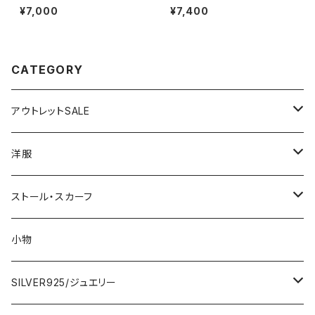
可8/20まで】イタリア製ロング・
大判スカーフ】90cmスクエア
¥7,000
¥7,400
マキシスカート＆トップス セット
スカーフ/ホワイト＆ブラックMIX
アップ /ホワイト＆ブルー(S)(M)
ドット
(L)
CATEGORY
アウトレットSALE
1000円
洋服
2000円
インポートワンピース
ストール・スカーフ
ロング・マキシ
3000円
トップス・カーディガン・アウター
大判ストール・ロングスカーフ
小物
ひざ・ミディ
カーディガン
5000円
スカート・パンツ
小さめスカーフ
SILVER925/ジュエリー