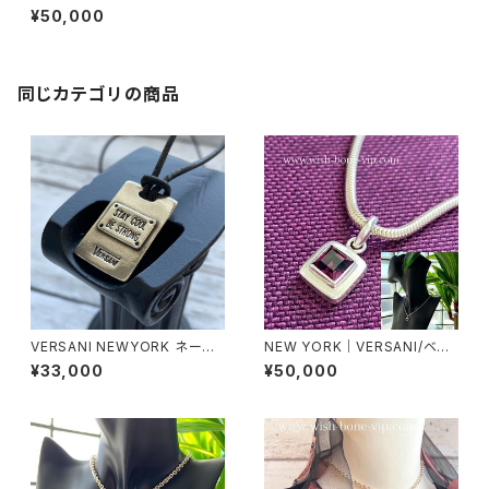
サーニ｜シルバー925＆ジェム
¥50,000
ストーン ペンダント・ネックレス
｜クリアー
同じカテゴリの商品
VERSANI NEWYORK ネーム
NEW YORK｜VERSANI/ベル
プレート チョーカー SILVER92
サーニ｜シルバー925＆ジェム
¥33,000
¥50,000
5 ペンダント【Stay Cool Be S
ストーン ペンダント・ネックレス
trong Pendant Leather Cor
｜パープル
d Necklace】