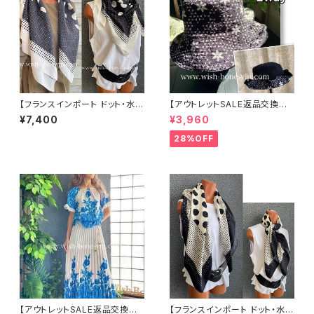
【フランスインポート ドット・水玉
【アウトレットSALE返品交換不
大判スカーフ】90cmスクエア
可8/20まで】ワッフル立体フラワ
¥7,400
¥3,960
スカーフ/ブラック＆ホワイトMIX
ー＆無地 2way リバーシブルハ
ドット
ット・ワイヤー入り変形ハット・フ
28%OFF
ラワー帽子【ブラック】
【アウトレットSALE返品交換不
【フランスインポート ドット・水玉