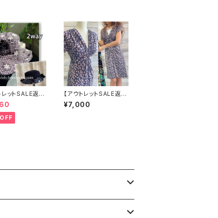
トレットSALE返品
【アウトレットSALE返品
可8/20まで】ワ
交換不可フランス製イ
960
¥7,000
立体フラワー＆無
ンポートワンピース｜FI
way リバーシブル
FILLES de PARIS フィ
OFF
・ワイヤー入り変
フィーユ・パリ｜プリント
ト・フラワー帽子
ワンピース｜ジャージ・
ック】
ストレッチ 膝丈ワンピー
ス/シック(T2)(T3)