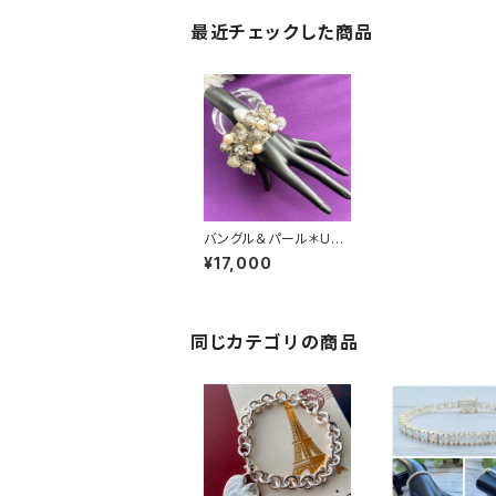
最近チェックした商品
バングル＆パール＊UK
イギリス/London｜大
¥17,000
ぶりブレスレット・ビジュ
ーバングル｜パール・ハ
ート・ミラーボールブレ
スレット/シルバー
同じカテゴリの商品