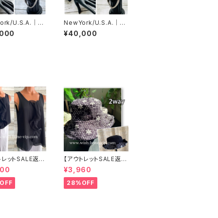
ork/U.S.A.｜C
NewYork/U.S.A.｜C
lver925ブレスレ
Z＆Silver925ブレスレ
,000
¥40,000
J) キュービックジ
ット(K) キュービックジ
ア&シルバー925
ルコニア&シルバー925
レットレット
ブレスレットレット
トレットSALE返品
【アウトレットSALE返品
可8/20まで】イ
交換不可8/20まで】ワ
000
¥3,960
 CASADEILU
ッフル立体フラワー＆無
地 2way リバーシブル
OFF
28%OFF
リルトップス /ブラ
ハット・ワイヤー入り変
形ハット・フラワー帽子
【ブラック】