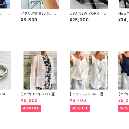
A. ｜C
イタリア製 925シルバ
USA NEW YORK｜ラ
NewY
ブレスレ
ーブレスレット 18cm4.
ウンドチャーム Silver9
Z＆Si
¥5,800
¥25,000
¥34
ビックジ
5mm幅 スネークブレス
25 ブレスレット｜シル
ット(
ー925
バングル アンクレット
バー925
ルコニ
ト
ブレス
R6G
【アウトレットSALE返品
【アウトレットSALE返品
【アウ
ボール
交換不可8/20まで】イ
交換不可8/20まで】イ
交換不
¥9,600
¥6,400
¥8,
 サー
タリア製サマージャケッ
タリア製 CASADEILU
タリア製
 NY直
ト｜Made in ITALY｜
CA ITALY｜前フリル＆
CA ITALY｜前フリル＆
40%OFF
60%OFF
50%
リネン麻 飾りエリ ジャ
BIGフリルトップス /ホワ
BIGフ
ケット/ホワイト
イト
ック