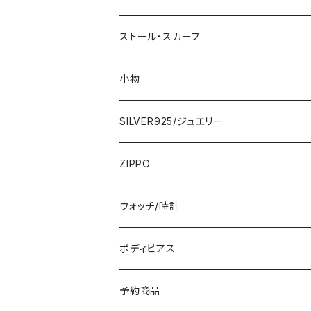
2000円
インポートワンピース
ストール・スカーフ
ロング・マキシ
3000円
トップス・カーディガン・アウター
大判ストール・ロングスカーフ
小物
ひざ・ミディ
カーディガン
5000円
スカート・パンツ
小さめスカーフ
SILVER925/ジュエリー
フランス製ワンピース
イタリア製ジャケット
7000円
コットンストール・スカーフ
指輪・リング
ZIPPO
イタリア製ワンピース
トップス・シャツ
冬物・マフラー
ネックレス・ペンダントトップ
ウォッチ/時計
イギリス製ワンピース
ニット・セーター(春秋冬)
ピアス・イヤリング
ボディピアス
イタリア製コート
ブレスレット・バングル
予約商品