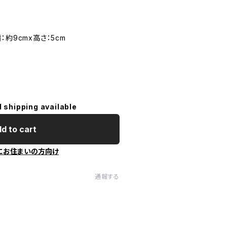
約9cmx高さ：5cm
l shipping available
d to cart
にお住まいの方向け
通報する