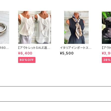
R6G
【アウトレットSALE返品
イタリアインポートスカ
【アウ
ボール
交換不可8/20まで】イ
ーフ｜小さめツヤスカ
交換不
¥6,400
¥5,500
¥3,
 サー
タリア製 CASADEILU
ーフ・SILK風 バッグス
ッフル
 NY直
CA ITALY｜前フリル＆
カーフ/ブルーストライ
地 2
60%OFF
28%
BIGフリルトップス /ホワ
プ・チェーン柄
ハット
イト
形ハッ
【ブラ