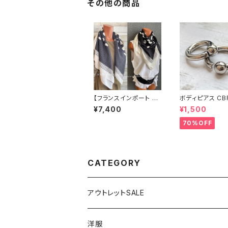
その他の商品
【フランスインポート ド
ボディピアス CB
ット・水玉 大判スカー
両耳2個セット 1
¥7,400
¥1,500
フ】90cmスクエア スカ
ネジ式 簡単脱着
ーフ/ブラック＆ホワイト
ジカルステンレス
70%OFF
MIXドット
輸入
CATEGORY
アウトレットSALE
1000円
洋服