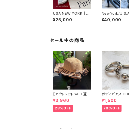
USA NEW YORK｜H
NewYork/U.S.
eart ハートチャーム Si
Z＆Silver925
¥25,000
¥40,000
lver925 ブレスレット
ット(H) キュー
｜シルバー925
ルコニア&シルバ
ブレスレットレッ
セール中の商品
【アウトレットSALE返品
ボディピアス CB
交換不可8/20まで】つ
両耳2個セット 1
¥3,960
¥1,500
ば広サマーハット・通気
ネジ式 簡単脱着
性・軽量 ワイヤー入り
ジカルステンレス
28%OFF
70%OFF
ハット ボーダー＆BIGリ
輸入
ボン・女優帽 UV/紫外
線対策 レディースハッ
ト・帽子【ベージュ】