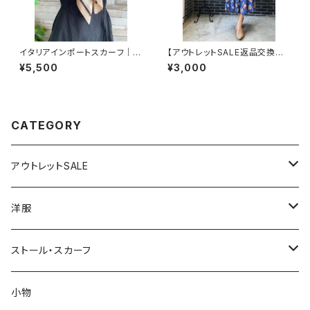
イタリアインポートスカーフ｜小
【アウトレットSALE返品交換不
さめツヤスカーフ・SILK風 バッ
可8/20まで】フランス製インポ
¥5,500
¥3,000
グスカーフ/ブルーストライプ・チ
ート・ロング丈マキシワンピース
ェーン柄
｜フレアAライン・ストレッチ製ジ
ャージ/ブルーフラワー(S)(L)
CATEGORY
アウトレットSALE
1000円
洋服
2000円
インポートワンピース
ストール・スカーフ
ロング・マキシ
3000円
トップス・カーディガン・アウター
大判ストール・ロングスカーフ
小物