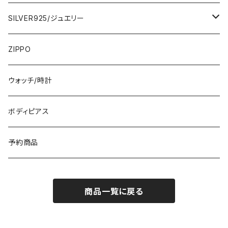
ひざ・ミディ
カーディガン
5000円
スカート・パンツ
小さめスカーフ
SILVER925/ジュエリー
フランス製ワンピース
イタリア製ジャケット
7000円
コットンストール・スカーフ
指輪・リング
ZIPPO
イタリア製ワンピース
トップス・シャツ
冬物・マフラー
ネックレス・ペンダントトップ
ウォッチ/時計
イギリス製ワンピース
ニット・セーター(春秋冬)
ピアス・イヤリング
ボディピアス
イタリア製コート
ブレスレット・バングル
予約商品
その他のアウター
VERSANIジュエリー｜ベルサーニSILVER925
商品一覧に戻る