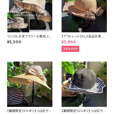
ワッフル立体フラワー＆無地 2w
【アウトレットSALE返品交換不
ay リバーシブルハット・ワイヤー
可8/20まで】つば広サマーハッ
¥5,500
¥3,960
入り変形ハット・フラワー帽子
ト・通気性・軽量 ワイヤー入りハ
【クリームベージュ】
ット ボーダー＆BIGリボン・女優
28%OFF
帽 UV/紫外線対策 レディースハ
ット・帽子【ベージュ】
【期間限定10％オフ】つば広サマ
【期間限定10%オフ】つば広サマ