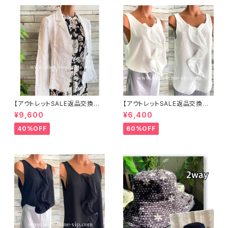
【アウトレットSALE返品交換不
【アウトレットSALE返品交換不
可8/20まで】イタリア製サマー
可8/20まで】イタリア製 CASA
¥9,600
¥6,400
ジャケット｜Made in ITALY｜
DEILUCA ITALY｜前フリル＆B
リネン麻 飾りエリ ジャケット/ホ
IGフリルトップス /ホワイト
40%OFF
60%OFF
ワイト