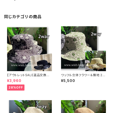
【Made in ITALY/ITALIAN LE
ATHER】ストライプ 横長ワイド
クラッチバッグ/ブラック＆ホワイ
ト
同じカテゴリの商品
【アウトレットSALE返品交換不
ワッフル立体フラワー＆無地 2w
可8/20まで】ワッフル立体フラワ
ay リバーシブルハット・ワイヤー
¥3,960
¥5,500
ー＆無地 2way リバーシブルハ
入り変形ハット・フラワー帽子【ラ
ット・ワイヤー入り変形ハット・フ
イトグリーン】
28%OFF
ラワー帽子【ブラック】