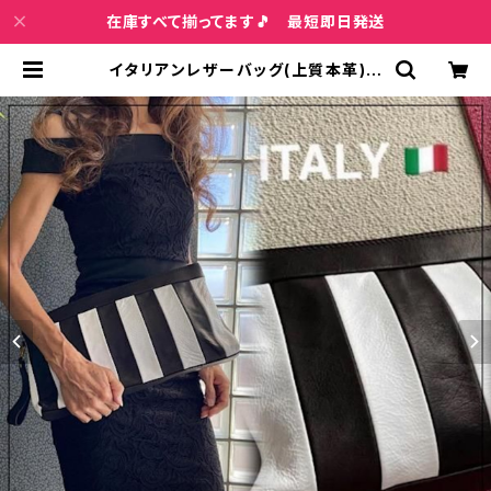
在庫すべて揃ってます🎵 最短即日発送
イタリアンレザーバッグ(上質本革)｜
イタリア製セカンドバッグ 【Made in
ITALY/ITALIAN LEATHER】スト
ライプ 横長ワイド クラッチバッグ/ブ
ラック＆ホワイト | インポートファッ
ション＆ジュエリー Wish Bone VIP