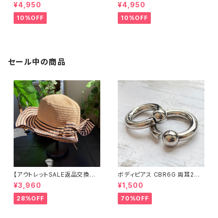
ーハット・サンバイザー ボーダ
ーハット・通気性・軽量 ワイヤー
¥4,950
¥4,950
ー切り替え BIGリボン・女優帽
入りハット ボーダー＆BIGリボ
紫外線対策 レディースハット・帽
ン・女優帽 紫外線/UV対策 レデ
10%OFF
10%OFF
子【ベージュ】
ィースハット・帽子【ブラック】
セール中の商品
【アウトレットSALE返品交換不
ボディピアス CBR6G 両耳2個
可8/20まで】つば広サマーハッ
セット 1ボール ネジ式 簡単脱着
¥3,960
¥1,500
ト・通気性・軽量 ワイヤー入りハ
サージカルステンレス NY直輸
ット ボーダー＆BIGリボン・女優
入
28%OFF
70%OFF
帽 UV/紫外線対策 レディースハ
ット・帽子【ベージュ】