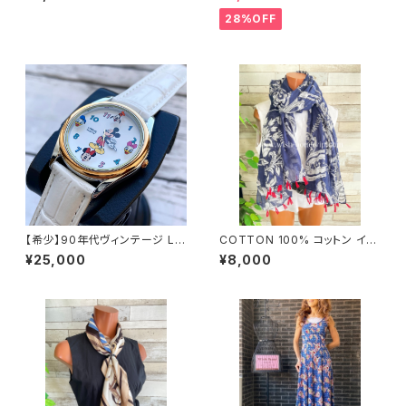
K風 バッグスカーフ/オレンジ＆
ー＆無地 2way リバーシブルハ
ブルー系
ット・ワイヤー入り変形ハット・フ
28%OFF
ラワー帽子【ブラック】
【希少】90年代ヴィンテージ LO
COTTON 100% コットン イン
RUS（SEIKO）ミッキーマウス
ポート大判ストール ｜ロングス
¥25,000
¥8,000
腕時計（RRS260） 1990年代
トール・心地よい肌触りのスカー
未使用品 電池交換済み SEIK
フ/ネイビー＆レッド
O海外仕様 #LOR④