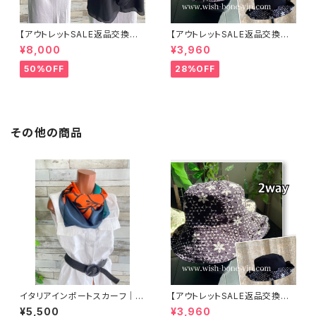
【アウトレットSALE返品交換不
【アウトレットSALE返品交換不
可8/20まで】イタリア製 CASA
可8/20まで】ワッフル立体フラワ
¥8,000
¥3,960
DEILUCA ITALY｜前フリル＆B
ー＆無地 2way リバーシブルハ
IGフリルトップス /ブラック
ット・ワイヤー入り変形ハット・フ
50%OFF
28%OFF
ラワー帽子【ブラック】
その他の商品
イタリアインポートスカーフ｜小
【アウトレットSALE返品交換不
さめスカーフ ツヤスカーフ・SIL
可8/20まで】ワッフル立体フラワ
¥5,500
¥3,960