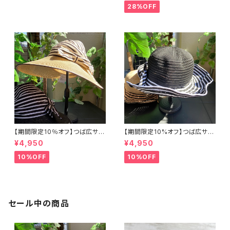
【クリームベージュ】
ット ボーダー＆BIGリボン・女優
28%OFF
帽 UV/紫外線対策 レディースハ
ット・帽子【ベージュ】
【期間限定10％オフ】つば広サマ
【期間限定10%オフ】つば広サマ
ーハット・サンバイザー ボーダ
ーハット・通気性・軽量 ワイヤー
¥4,950
¥4,950
ー切り替え BIGリボン・女優帽
入りハット ボーダー＆BIGリボ
紫外線対策 レディースハット・帽
ン・女優帽 紫外線/UV対策 レデ
10%OFF
10%OFF
子【ベージュ】
ィースハット・帽子【ブラック】
セール中の商品