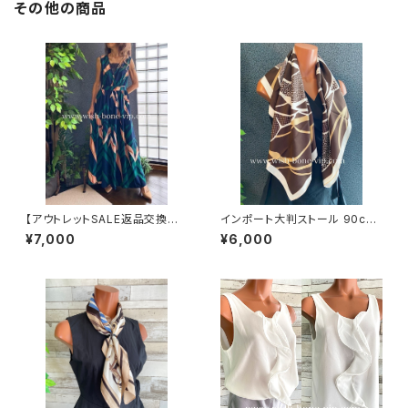
その他の商品
【アウトレットSALE返品交換不
インポート大判ストール 90cm
可8/20まで】ボタニカルプリント
大判スクエア Silk Feeling お
¥7,000
¥6,000
Vネック＆バックシャーリング イ
しゃれスカーフ/ブラウン
ンポート ロングワンピース 切り
替え ロング丈マキシドレス /ネ
イビー＆グリーン