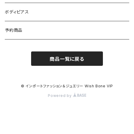
イギリス製ワンピース
ニット・セーター(春秋冬)
ピアス・イヤリング
ボディピアス
イタリア製コート
ブレスレット・バングル
予約商品
その他のアウター
VERSANIジュエリー｜ベルサーニSILVER925
商品一覧に戻る
© インポートファッション＆ジュエリー Wish Bone VIP
Powered by