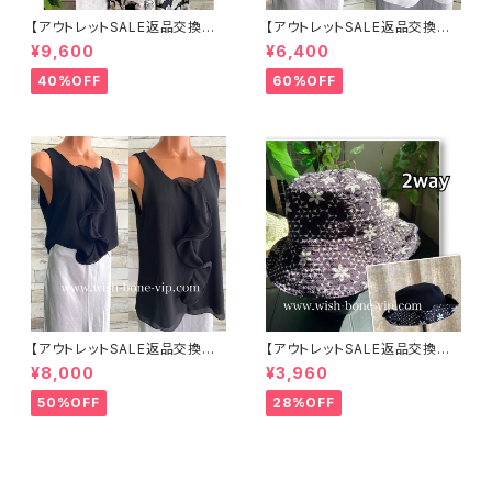
【アウトレットSALE返品交換不
【アウトレットSALE返品交換不
可8/20まで】イタリア製サマー
可8/20まで】イタリア製 CASA
¥9,600
¥6,400
ジャケット｜Made in ITALY｜
DEILUCA ITALY｜前フリル＆B
リネン麻 飾りエリ ジャケット/ホ
IGフリルトップス /ホワイト
40%OFF
60%OFF
ワイト
【アウトレットSALE返品交換不
【アウトレットSALE返品交換不
可8/20まで】イタリア製 CASA
可8/20まで】ワッフル立体フラワ
¥8,000
¥3,960
DEILUCA ITALY｜前フリル＆B
ー＆無地 2way リバーシブルハ
IGフリルトップス /ブラック
ット・ワイヤー入り変形ハット・フ
50%OFF
28%OFF
ラワー帽子【ブラック】