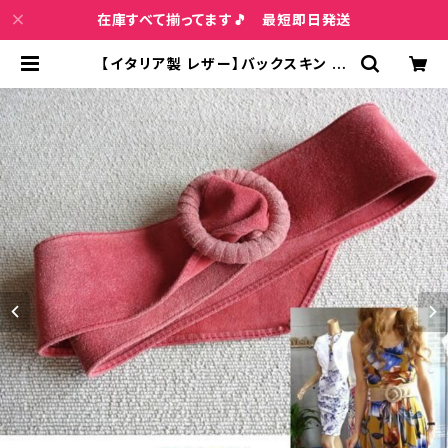
在庫すべて揃ってます🎵 最短即日発送
【イタリア製 レザー】バックスキン ラ
ップ巻きデザイン バックルベルト/ピ
ンク-SALE | インポートファッション
＆ジュエリー Wish Bone VIP