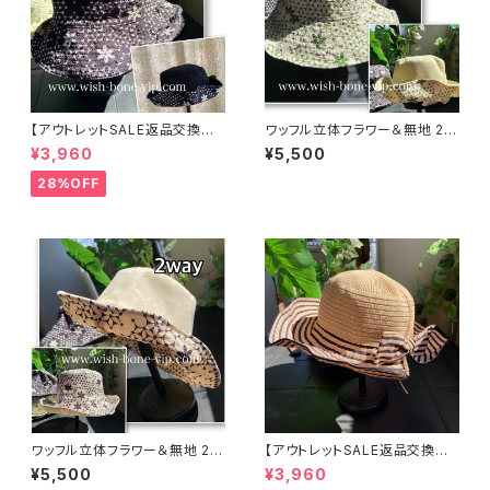
【アウトレットSALE返品交換不
ワッフル立体フラワー＆無地 2w
可8/20まで】ワッフル立体フラワ
ay リバーシブルハット・ワイヤー
¥3,960
¥5,500
ー＆無地 2way リバーシブルハ
入り変形ハット・フラワー帽子【ラ
ット・ワイヤー入り変形ハット・フ
イトグリーン】
28%OFF
ラワー帽子【ブラック】
ワッフル立体フラワー＆無地 2w
【アウトレットSALE返品交換不
ay リバーシブルハット・ワイヤー
可8/20まで】つば広サマーハッ
¥5,500
¥3,960
入り変形ハット・フラワー帽子
ト・通気性・軽量 ワイヤー入りハ