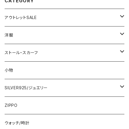
CATEGORY
アウトレットSALE
1000円
洋服
2000円
インポートワンピース
ストール・スカーフ
ロング・マキシ
3000円
トップス・カーディガン・アウター
大判ストール・ロングスカーフ
小物
ひざ・ミディ
カーディガン
5000円
スカート・パンツ
小さめスカーフ
SILVER925/ジュエリー
フランス製ワンピース
イタリア製ジャケット
7000円
コットンストール・スカーフ
指輪・リング
ZIPPO
イタリア製ワンピース
トップス・シャツ
冬物・マフラー
ネックレス・ペンダントトップ
ウォッチ/時計