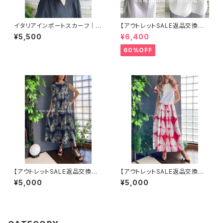
イタリアインポートスカーフ｜小
【アウトレットSALE返品交換不
さめツヤスカーフ・SILK風 バッ
可8/20まで】イタリア製 CASA
¥5,500
¥6,400
グスカーフ/ブルーストライプ・チ
DEILUCA ITALY｜前フリル＆B
ェーン柄
IGフリルトップス /ホワイト
60%OFF
【アウトレットSALE返品交換不
【アウトレットSALE返品交換不
可8/20まで】ロングワンピース・
可8/20まで】イタリア製インポ
¥5,000
¥5,000
マキシワンピース・サラッと軽や
ート セットアップドレス｜ロング
か春夏ワンピース/モスグリーン
スカート＆カットソーSET｜Ma
フラワー
de in Italy/ホワイト＆レッド(S)
(M)(L)(XL)