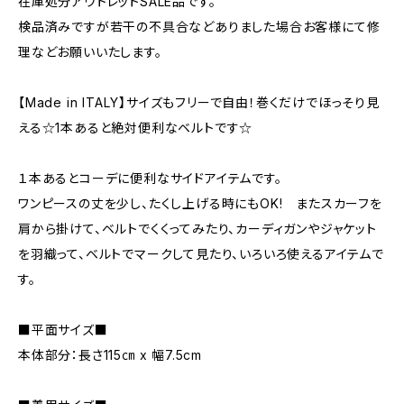
在庫処分アウトレットSALE品です。
検品済みですが若干の不具合などありました場合お客様にて修
理などお願いいたします。
【Made in ITALY】サイズもフリーで自由！巻くだけでほっそり見
える☆1本あると絶対便利なベルトです☆
１本あるとコーデに便利なサイドアイテムです。
ワンピースの丈を少し、たくし上げる時にもOK! またスカーフを
肩から掛けて、ベルトでくくってみたり、カーディガンやジャケット
を羽織って、ベルトでマークして見たり、いろいろ使えるアイテムで
す。
■平面サイズ■
本体部分：長さ115㎝ x 幅7.5cm