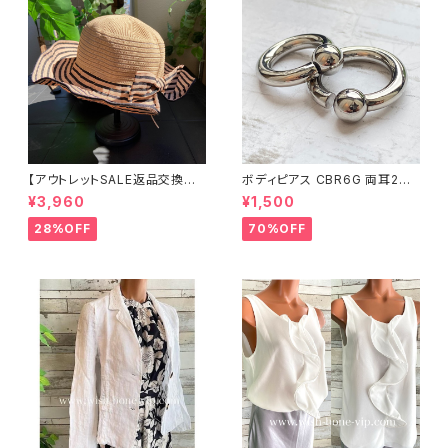
【アウトレットSALE返品交換不
ボディピアス CBR6G 両耳2個
可8/20まで】つば広サマーハッ
セット 1ボール ネジ式 簡単脱着
¥3,960
¥1,500
ト・通気性・軽量 ワイヤー入りハ
サージカルステンレス NY直輸
ット ボーダー＆BIGリボン・女優
入
28%OFF
70%OFF
帽 UV/紫外線対策 レディースハ
ット・帽子【ベージュ】