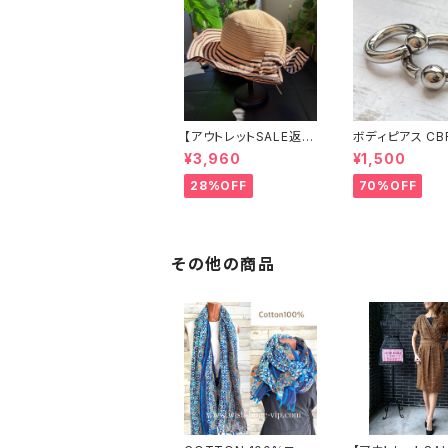
【アウトレットSALE返品
ボディピアス CB
交換不可8/20まで】つ
両耳2個セット 1
¥3,960
¥1,500
ば広サマーハット・通気
ネジ式 簡単脱着
性・軽量 ワイヤー入り
ジカルステンレス
28%OFF
70%OFF
ハット ボーダー＆BIGリ
輸入
ボン・女優帽 UV/紫外
線対策 レディースハッ
ト・帽子【ベージュ】
その他の商品