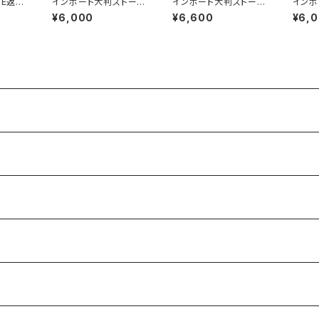
LE返品
インポート大判ストール
インポート大判ストール
インポ
で】フ
90cm 大判スクエア Si
＆90cmスクエア モノト
90c
¥6,000
¥6,600
¥6,
トワン
lk Feeling おしゃれス
ーンスカーフ｜ホワイト
lk F
L PA
カーフ/グリーン
＆ブラック馬ホース
ツヤス
デザイン
ツ ワ
ン系