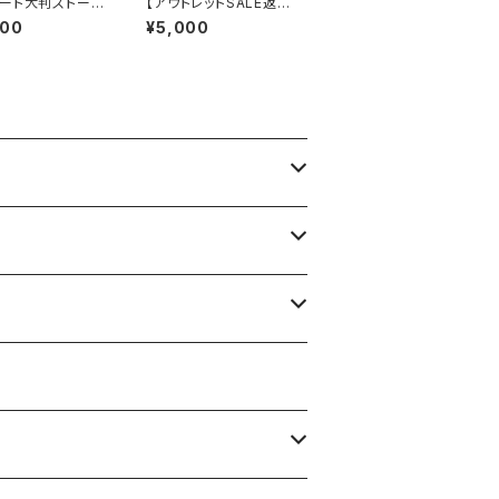
ート大判ストール
【アウトレットSALE返品
m 大判スクエア Si
交換不可8/20まで】イ
000
¥5,000
eeling おしゃれな
タリア製インポート セッ
カーフ/ネイビー
トアップドレス｜ロング
スカート＆カットソーSE
T｜Made in Italy/ホ
ワイト＆レッド(S)(M)
(L)(XL)