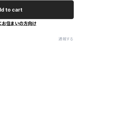
d to cart
にお住まいの方向け
通報する