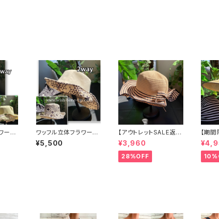
ワー＆
ワッフル立体フラワー＆
【アウトレットSALE返品
【期間
バーシブ
無地 2way リバーシブ
交換不可8/20まで】つ
ば広サ
¥5,500
¥3,960
¥4,
ー入り
ルハット・ワイヤー入り
ば広サマーハット・通気
バイザ
ワー帽
変形ハット・フラワー帽
性・軽量 ワイヤー入り
替え 
28%OFF
10%
ン】
子【クリームベージュ】
ハット ボーダー＆BIGリ
紫外線
ボン・女優帽 UV/紫外
ハット
線対策 レディースハッ
ト・帽子【ベージュ】