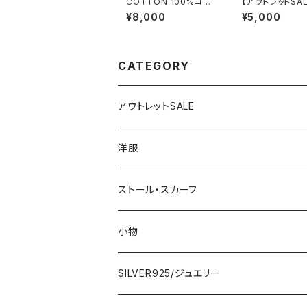
COTTON 100%コット
【アウトレットSA
ン 夏のストール インポ
交換不可8/20ま
¥8,000
¥5,000
ート大判・ロングストー
ランス製インポー
ル・通気性・肌触り良い
ピース｜LONNKE
スカーフ/幾何学ブルー
RIS クラシカル
MIX
｜ボックスプリー
ンピース/ブラウ
CATEGORY
アウトレットSALE
1000円
洋服
2000円
インポートワンピース
ストール・スカーフ
ロング・マキシ
3000円
トップス・カーディガン・アウター
大判ストール・ロングスカーフ
小物
ひざ・ミディ
カーディガン
5000円
スカート・パンツ
小さめスカーフ
SILVER925/ジュエリー
フランス製ワンピース