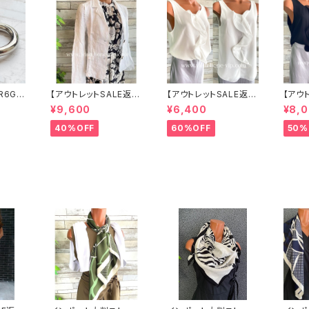
R6G
【アウトレットSALE返品
【アウトレットSALE返品
【アウ
ボール
交換不可8/20まで】イ
交換不可8/20まで】イ
交換不
¥9,600
¥6,400
¥8,
 サー
タリア製サマージャケッ
タリア製 CASADEILU
タリア製
 NY直
ト｜Made in ITALY｜
CA ITALY｜前フリル＆
CA ITALY｜前フリル＆
40%OFF
60%OFF
50%
リネン麻 飾りエリ ジャ
BIGフリルトップス /ホワ
BIGフ
ケット/ホワイト
イト
ック