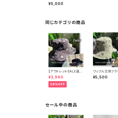
交換不可8/20まで】イ
¥5,000
タリア RINASCIMENT
O(リナシメント）BIGフ
ラワーコサージュ＆幅広
ゴムベルト/ブラック【SA
LE返品交換不可】
同じカテゴリの商品
【アウトレットSALE返品
ワッフル立体フラ
交換不可8/20まで】ワ
無地 2way リ
¥3,960
¥5,500
ッフル立体フラワー＆無
ルハット・ワイヤ
地 2way リバーシブル
変形ハット・フラ
28%OFF
ハット・ワイヤー入り変
子【ライトグリー
形ハット・フラワー帽子
【ブラック】
セール中の商品