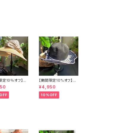
限定10％オフ】つ
【期間限定10%オフ】つ
マーハット・サン
ば広サマーハット・通気
950
¥4,950
ー ボーダー切り
性・軽量 ワイヤー入り
BIGリボン・女優帽
ハット ボーダー＆BIGリ
OFF
10%OFF
対策 レディース
ボン・女優帽 紫外線/U
・帽子【ベージュ】
V対策 レディースハッ
ト・帽子【ブラック】