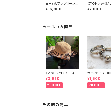
ヨーロピアングリーン
【アウトレットSA
インポートワンピース｜
交換不可8/20ま
¥16,800
¥7,000
ストレッチジャージ 七
ルターネック＆厚
分袖ワンピース｜グリ
トワンピース｜切
ーン
バイカラー ミモ
ース / ブルー＆
ー
セール中の商品
【アウトレットSALE返品
ボディピアス CB
交換不可8/20まで】つ
両耳2個セット 1
¥3,960
¥1,500
ば広サマーハット・通気
ネジ式 簡単脱着
性・軽量 ワイヤー入り
ジカルステンレス
28%OFF
70%OFF
ハット ボーダー＆BIGリ
輸入
ボン・女優帽 UV/紫外
線対策 レディースハッ
ト・帽子【ベージュ】
その他の商品