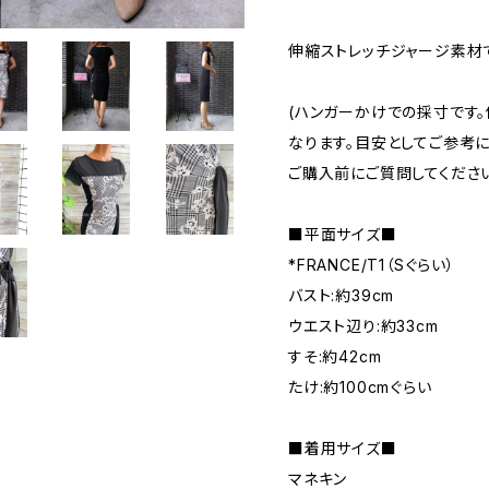
伸縮ストレッチジャージ素材
(ハンガーかけでの採寸です
なります。目安としてご参考
ご購入前にご質問してくださ
■平面サイズ■
*FRANCE/T1（Sぐらい）
バスト:約39cm
ウエスト辺り:約33cm
すそ:約42cm
たけ:約100cmぐらい
■着用サイズ■
マネキン