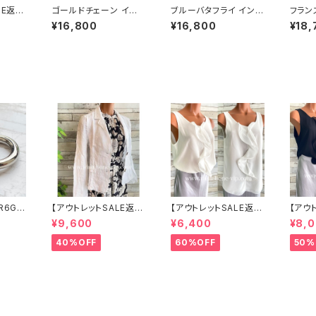
LE返品
ゴールドチェーン イン
ブルーバタフライ インポ
フラン
で】ホ
ポートワンピース｜スト
ートワンピース｜ストレ
ンピース
¥16,800
¥16,800
¥18,
手ニッ
レッチジャージ 七分袖
ッチジャージミモレ・ミ
e PA
り替え
ワンピース｜ブラック
ディ丈ワンピース｜ブル
パリ｜
レワンピ
ー
ス｜ジ
イエロ
チ カ
ース/
ルー系(
R6G
【アウトレットSALE返品
【アウトレットSALE返品
【アウ
ボール
交換不可8/20まで】イ
交換不可8/20まで】イ
交換不
¥9,600
¥6,400
¥8,
 サー
タリア製サマージャケッ
タリア製 CASADEILU
タリア製
 NY直
ト｜Made in ITALY｜
CA ITALY｜前フリル＆
CA ITALY｜前フリル＆
40%OFF
60%OFF
50%
リネン麻 飾りエリ ジャ
BIGフリルトップス /ホワ
BIGフ
ケット/ホワイト
イト
ック