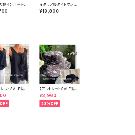
ス製インポートワ
イタリア製タイトワンピ
｜FIFILLES d
ース・バイカラータイト
700
¥19,800
RIS フィフィーユ・
ドレス｜RINASCIMEN
プリントワンピー
TO/リナシメント インポ
ャージ・ストレッ
ート二次会・パーティー
シュクールワンピ
ドレス/ネイビー＆ホワ
リーフプリント・ブ
イト
T1)
トレットSALE返品
【アウトレットSALE返品
可8/20まで】イ
交換不可8/20まで】ワ
000
¥3,960
 CASADEILU
ッフル立体フラワー＆無
地 2way リバーシブル
OFF
28%OFF
リルトップス /ブラ
ハット・ワイヤー入り変
形ハット・フラワー帽子
【ブラック】