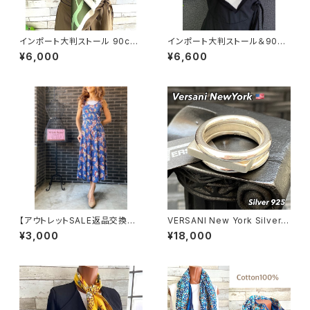
インポート大判ストール 90cm
インポート大判ストール＆90c
大判スクエア Silk Feeling お
mスクエア モノトーンスカーフ
¥6,000
¥6,600
しゃれスカーフ/グリーン
｜ホワイト＆ブラック馬ホース
【アウトレットSALE返品交換不
VERSANI New York Silver9
可8/20まで】フランス製インポ
25 ベルサーニNY 3連シルバー
¥3,000
¥18,000
ート・ロング丈マキシワンピース
リング【16～26号】 スクエアー
｜フレアAライン・ストレッチ製ジ
デザイン｜3連タイプ/Square
ャージ/ブルーフラワー(S)(L)
Stackable Ring