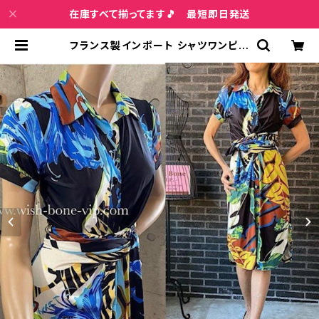
在庫すべて揃ってます🎵 最短即日発送
フランス製インポート シャツワンピー
ス｜FIFILLES de PARIS フィフィー
ユ・パリ ワンピース｜ブルー系(T1フ
リー) | インポートファッション＆ジュ
エリー Wish Bone VIP