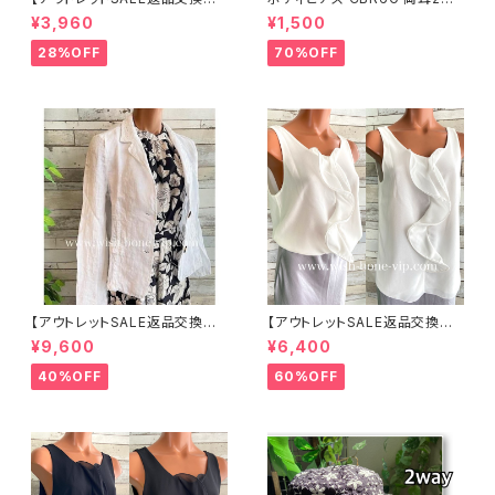
可8/20まで】つば広サマーハッ
セット 1ボール ネジ式 簡単脱着
¥3,960
¥1,500
ト・通気性・軽量 ワイヤー入りハ
サージカルステンレス NY直輸
ット ボーダー＆BIGリボン・女優
入
28%OFF
70%OFF
帽 UV/紫外線対策 レディースハ
ット・帽子【ベージュ】
【アウトレットSALE返品交換不
【アウトレットSALE返品交換不
可8/20まで】イタリア製サマー
可8/20まで】イタリア製 CASA
¥9,600
¥6,400
ジャケット｜Made in ITALY｜
DEILUCA ITALY｜前フリル＆B
リネン麻 飾りエリ ジャケット/ホ
IGフリルトップス /ホワイト
40%OFF
60%OFF
ワイト