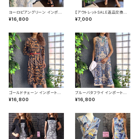
ヨーロピアングリーン インポー
【アウトレットSALE返品交換不
トワンピース｜ストレッチジャー
可8/20まで】ホルターネック＆
¥16,800
¥7,000
ジ 七分袖ワンピース｜グリーン
厚手ニットワンピース｜切り替え
バイカラー ミモレワンピース /
ブルー＆イエロー
ゴールドチェーン インポートワ
ブルーバタフライ インポートワ
ンピース｜ストレッチジャージ
ンピース｜ストレッチジャージミ
¥16,800
¥16,800
七分袖ワンピース｜ブラック
モレ・ミディ丈ワンピース｜ブル
ー