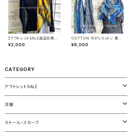
【アウトレットSALE返品交換不
COTTON 100%コットン 夏の
可8/20まで】【フランスインポー
ストール インポート大判・ロング
¥2,000
¥8,000
ト】 90cm大判スクエア 室内ス
ストール・通気性・肌触り良いス
カーフ ツヤスカーフ/ガーデンフ
カーフ/幾何学ブルーMIX
ラワー・イエロー
CATEGORY
アウトレットSALE
1000円
洋服
2000円
インポートワンピース
ストール・スカーフ