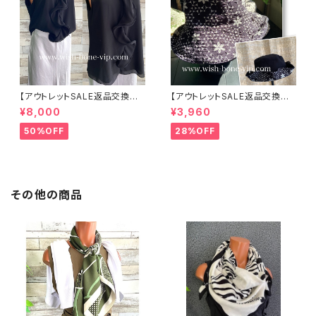
【アウトレットSALE返品交換不
【アウトレットSALE返品交換不
可8/20まで】イタリア製 CASA
可8/20まで】ワッフル立体フラワ
¥8,000
¥3,960
DEILUCA ITALY｜前フリル＆B
ー＆無地 2way リバーシブルハ
IGフリルトップス /ブラック
ット・ワイヤー入り変形ハット・フ
50%OFF
28%OFF
ラワー帽子【ブラック】
その他の商品