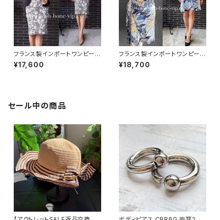
フランス製インポートワンピース
フランス製インポートワンピース
｜LONKEL PARIS｜タイトワン
｜FIFILLES de PARIS フィフィ
¥17,600
¥18,700
ピース｜ジャージワンピース/白
ーユ・パリ｜プリントワンピース
黒グレンチェックフラワー
｜ジャージ・ストレッチ カシュク
ールワンピース/リーフプリント・
ブルー系(T1)
セール中の商品
【アウトレットSALE返品交換不
ボディピアス CBR6G 両耳2個