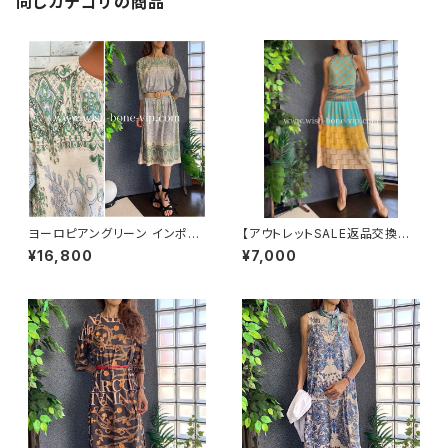
同じカテゴリの商品
ヨーロピアングリーン インポー
【アウトレットSALE返品交換不
トワンピース｜ストレッチジャー
可8/20まで】ホルターネック＆
¥16,800
¥7,000
ジ 七分袖ワンピース｜グリーン
厚手ニットワンピース｜切り替え
バイカラー ミモレワンピース /
ブルー＆イエロー