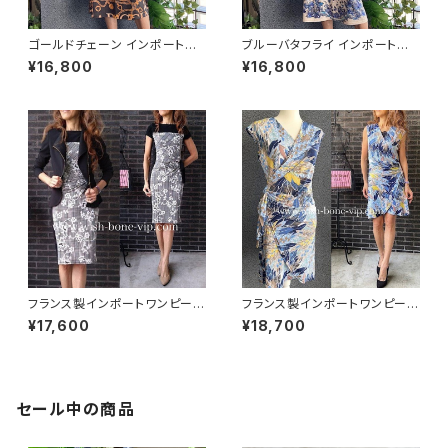
ゴールドチェーン インポートワ
ブルーバタフライ インポートワ
ンピース｜ストレッチジャージ
ンピース｜ストレッチジャージミ
¥16,800
¥16,800
七分袖ワンピース｜ブラック
モレ・ミディ丈ワンピース｜ブル
ー
フランス製インポートワンピース
フランス製インポートワンピース
｜LONKEL PARIS｜タイトワン
｜FIFILLES de PARIS フィフィ
¥17,600
¥18,700
ピース｜ジャージワンピース/白
ーユ・パリ｜プリントワンピース
黒グレンチェックフラワー
｜ジャージ・ストレッチ カシュク
ールワンピース/リーフプリント・
ブルー系(T1)
セール中の商品