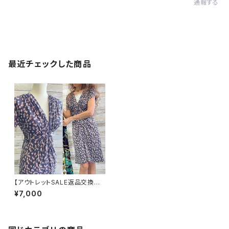
通報する
最近チェックした商品
【アウトレットSALE返品交換不
可フランス製インポートワンピー
¥7,000
ス｜FIFILLES de PARIS フィ
フィーユ・パリ｜プリントワンピ
ース｜ジャージ・ストレッチ 膝丈
ワンピース/シック(T2)(T3)