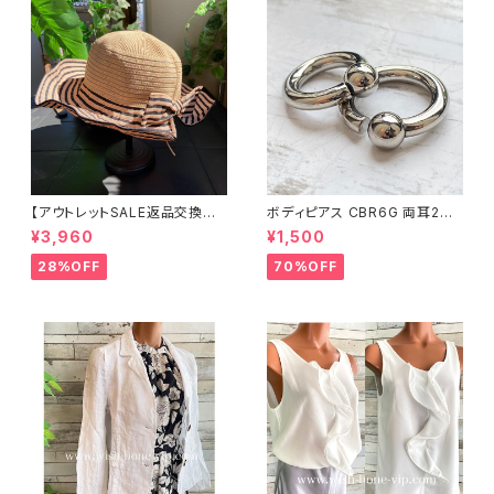
【アウトレットSALE返品交換不
ボディピアス CBR6G 両耳2個
可8/20まで】つば広サマーハッ
セット 1ボール ネジ式 簡単脱着
¥3,960
¥1,500
ト・通気性・軽量 ワイヤー入りハ
サージカルステンレス NY直輸
ット ボーダー＆BIGリボン・女優
入
28%OFF
70%OFF
帽 UV/紫外線対策 レディースハ
ット・帽子【ベージュ】