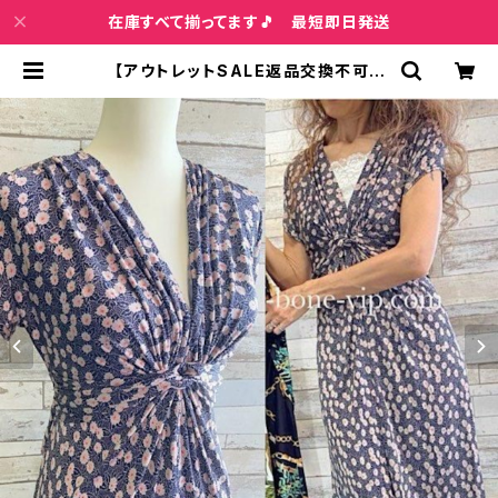
在庫すべて揃ってます🎵 最短即日発送
【アウトレットSALE返品交換不可フ
ランス製インポートワンピース｜FIFI
LLES de PARIS フィフィーユ・パリ
｜プリントワンピース｜ジャージ・ス
トレッチ 膝丈ワンピース/シック(T2)
(T3) | インポートファッション＆ジュ
エリー Wish Bone VIP