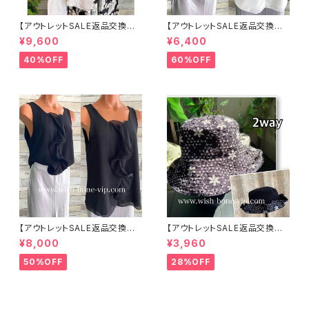
【アウトレットSALE返品交換不
【アウトレットSALE返品交換不
可8/20まで】イタリア製サマー
可8/20まで】イタリア製 CASA
¥9,600
¥6,400
ジャケット｜Made in ITALY｜
DEILUCA ITALY｜前フリル＆B
リネン麻 飾りエリ ジャケット/ホ
IGフリルトップス /ホワイト
40%OFF
60%OFF
ワイト
【アウトレットSALE返品交換不
【アウトレットSALE返品交換不
可8/20まで】イタリア製 CASA
可8/20まで】ワッフル立体フラワ
¥8,000
¥3,960
DEILUCA ITALY｜前フリル＆B
ー＆無地 2way リバーシブルハ
IGフリルトップス /ブラック
ット・ワイヤー入り変形ハット・フ
50%OFF
28%OFF
ラワー帽子【ブラック】