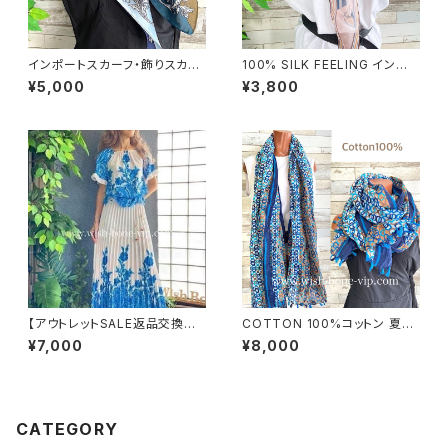
インポートスカーフ・飾りスカー
100% SILK FEELING インポ
フ・スクエア小さめスカーフ ツヤ
ートスカーフ｜ 透けシフォンス
¥5,000
¥3,800
スカーフ・バッグスカーフ/ネイビ
カーフ・アレンジ小さめスカー
ー＆カーキ・ブルー
フ・バッグスカーフ/ピンク系
【アウトレットSALE返品交換不
COTTON 100%コットン 夏の
可8/20まで】イタリア製ロング・
ストール インポート大判・ロング
¥7,000
¥8,000
マキシスカート＆トップス セット
ストール・通気性・肌触り良いス
アップ /ホワイト＆ブルー(S)(M)
カーフ/幾何学ブルーMIX
(L)
CATEGORY