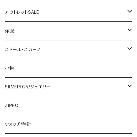
アウトレットSALE
1000円
洋服
2000円
インポートワンピース
ストール・スカーフ
ロング・マキシ
3000円
トップス・カーディガン・アウター
大判ストール・ロングスカーフ
小物
ひざ・ミディ
カーディガン
5000円
スカート・パンツ
小さめスカーフ
SILVER925/ジュエリー
フランス製ワンピース
イタリア製ジャケット
7000円
コットンストール・スカーフ
指輪・リング
ZIPPO
イタリア製ワンピース
トップス・シャツ
冬物・マフラー
ネックレス・ペンダントトップ
ウォッチ/時計
イギリス製ワンピース