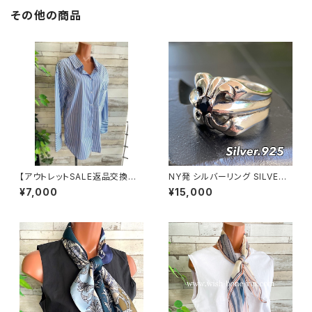
その他の商品
【アウトレットSALE返品交換不
NY発 シルバーリング SILVER9
可8/20まで】フランスインポー
25 百合 王冠 フローラルリング
¥7,000
¥15,000
ト・BIGシャツ｜ピンストライプ
ブラックストーン 指輪
デザインシャツ・後ろ飾りアクセ
サリー ロングシャツ/ブルー